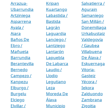
Arrazua-
Kripan
Salvatierra /
Ubarrundia
Kuartango
Agurain
Artziniega
Labastida /
Samaniego
Asparrena
Bastida
San Millán /
Ayala /
Lagrán
Donemiliaga
Aiara
Laguardia
Urkabustaiz
Baños De
Lanciego /
Valdegovía
Ebro /
Lantziego
/ Gaubea
Mañueta
Lantarón
Villabuena
Barrundia
Lapuebla
De Álava /
Berantevilla
De Labarca
Eskuernaga
Bernedo
Laudio /
Vitoria-
Campezo /
Llodio
Gasteiz
Kanpezu
Legutiano
Yécora /
Elburgo /
Leza
Iekora
Burgelu
Moreda De
Zalduondo
Elciego
Álava
Zambrana
Elvillar /
Municipio
Zigoitia