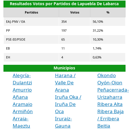
Resultados Votos por Partidos de Lapuebla De Labarca
Partidos
Votos
%
EAJ-PNV / EA
354
56,10%
PP
197
31,22%
PSE-EE/PSOE
65
10,30%
EB
11
1,74%
EH
4
0,63%
Municipios
Alegría-
Harana /
Okondo
Dulantzi
Valle De
Oyón-Oion
Amurrio
Arana
Peñacerrada-
Añana
Iruña Oka /
Urizaharra
Aramaio
Iruña De
Ribera Alta
Armiñón
Oca
Ribera Baja
Arraia-
Iruraiz-
/ Erribera
Maeztu
Gauna
Beitia