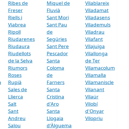
Ribes de
Miquel de
Vilablareix
Freser
Fluvià
Viladamat
Riells i
Sant Mori
Viladasens
Viabrea
Sant Pau
Vilademuls
Ripoll
de
Viladrau
Riudarenes
Segúries
Vilafant
Riudaura
Sant Pere
Vilajuïga
Riudellots
Pescador
Vilallonga
de la Selva
Santa
de Ter
Riumors
Coloma
Vilamacolum
Roses
de
Vilamalla
a
Rupià
Farners
Vilamaniscle
Sales de
Santa
Vilanant
Llierca
Cristina
Vilaür
Salt
d'Aro
Vilobí
Sant
Santa
d'Onyar
Andreu
Llogaia
Vilopriu
Salou
d'Àlguema