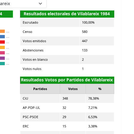
84
Resultados electorales de Vilablareix 1984
Escrutado
100,00%
Censo
580
…
…
Votos emitidos
447
…
…
Abstenciones
133
…
…
Votos en blanco
2
…
Votos nulos
1
Resultados Votos por Partidos de Vilablareix
Partidos
Votos
%
CiU
348
78,38%
AP-PDP-UL
32
7,21%
PSC-PSOE
29
6,53%
ERC
15
3,38%