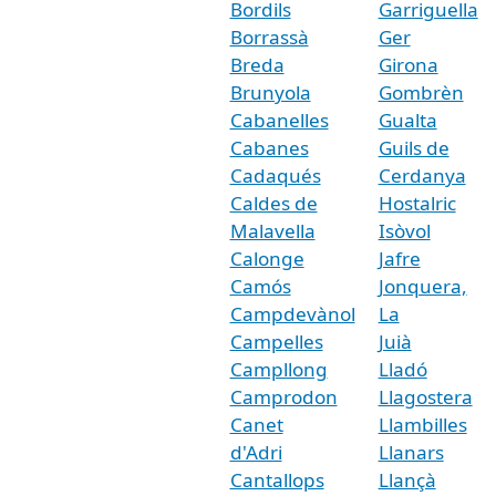
Bordils
Garriguella
Borrassà
Ger
Breda
Girona
Brunyola
Gombrèn
Cabanelles
Gualta
Cabanes
Guils de
Cadaqués
Cerdanya
Caldes de
Hostalric
Malavella
Isòvol
Calonge
Jafre
Camós
Jonquera,
Campdevànol
La
Campelles
Juià
Campllong
Lladó
Camprodon
Llagostera
Canet
Llambilles
d'Adri
Llanars
Cantallops
Llançà