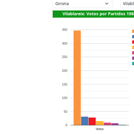
Vilablareix: Votos por Partidos 19
350
300
250
200
150
100
50
0
Votos