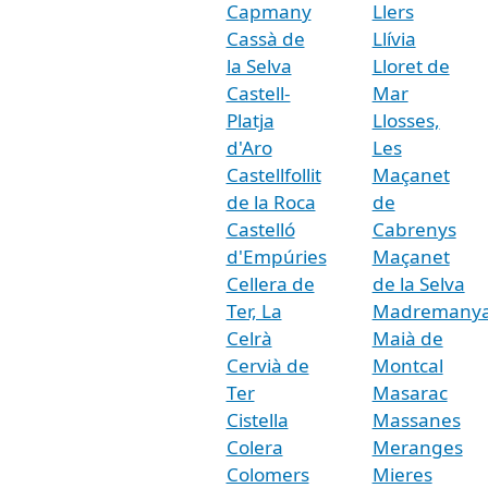
Capmany
Llers
Cassà de
Llívia
la Selva
Lloret de
Castell-
Mar
Platja
Llosses,
d'Aro
Les
Castellfollit
Maçanet
de la Roca
de
Castelló
Cabrenys
d'Empúries
Maçanet
Cellera de
de la Selva
Ter, La
Madremany
Celrà
Maià de
Cervià de
Montcal
Ter
Masarac
Cistella
Massanes
Colera
Meranges
Colomers
Mieres