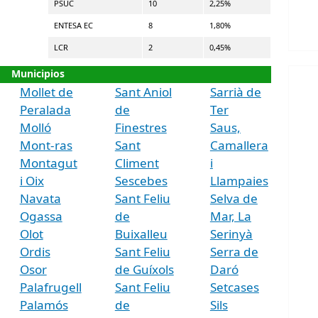
PSUC
10
2,25%
ENTESA EC
8
1,80%
LCR
2
0,45%
Municipios
Mollet de
Sant Aniol
Sarrià de
Peralada
de
Ter
Molló
Finestres
Saus,
Mont-ras
Sant
Camallera
Montagut
Climent
i
i Oix
Sescebes
Llampaies
Navata
Sant Feliu
Selva de
Ogassa
de
Mar, La
Olot
Buixalleu
Serinyà
Ordis
Sant Feliu
Serra de
Osor
de Guíxols
Daró
Palafrugell
Sant Feliu
Setcases
Palamós
de
Sils