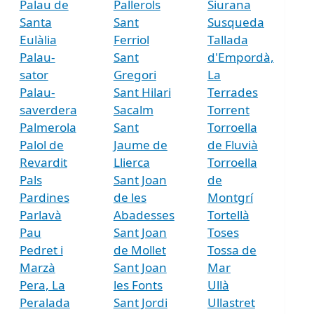
Palau de
Pallerols
Siurana
Santa
Sant
Susqueda
Eulàlia
Ferriol
Tallada
Palau-
Sant
d'Empordà,
sator
Gregori
La
Palau-
Sant Hilari
Terrades
saverdera
Sacalm
Torrent
Palmerola
Sant
Torroella
Palol de
Jaume de
de Fluvià
Revardit
Llierca
Torroella
Pals
Sant Joan
de
Pardines
de les
Montgrí
Parlavà
Abadesses
Tortellà
Pau
Sant Joan
Toses
Pedret i
de Mollet
Tossa de
Marzà
Sant Joan
Mar
Pera, La
les Fonts
Ullà
Peralada
Sant Jordi
Ullastret