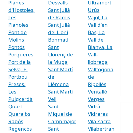
Planes
Desvalls
Ultramort
d'Hostoles,
Sant Julià
Urús
Les
de Ramis
Vajol, La
Planoles
Sant Julià
Vall d'en
Pont de
del Llor i
Bas, La
Molins
Bonmatí
Vall de
Pontós
Sant
Bianya, La
Porqueres
Llorenç de
Vall-
Port de la
la Muga
llobrega
Selva, El
Sant Martí
Vallfogona
Portbou
de
de
Preses,
Llémena
Ripollès
Les
Sant Martí
Ventalló
Puigcerdà
Vell
Verges
Quart
Sant
Vidrà
Queralbs
Miquel de
Vidreres
Rabós
Campmajor
Vila-sacra
Regencós
Sant
Vilabertran