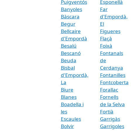
Puigventós
Esponellà
Banyoles
Far
Bàscara
d'Empordà,
Begur
El
Bellcaire
Figueres
d'Empordà
Flaçà
Besalú
Foixà
Bescanó
Fontanals
Beuda
de
Bisbal
Cerdanya
d'Empordà,
Fontanilles
La
Fontcoberta
Biure
Forallac
Blanes
Fornells
Boadella i
de la Selva
les
Fortià
Escaules
Garrigàs
Bolvir
Garrigoles