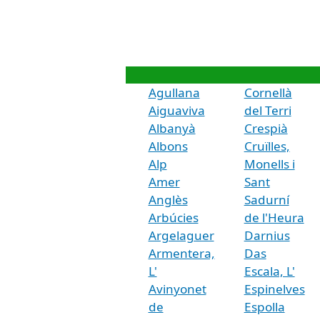
Agullana
Cornellà
Aiguaviva
del Terri
Albanyà
Crespià
Albons
Cruïlles,
Alp
Monells i
Amer
Sant
Anglès
Sadurní
Arbúcies
de l'Heura
Argelaguer
Darnius
Armentera,
Das
L'
Escala, L'
Avinyonet
Espinelves
de
Espolla