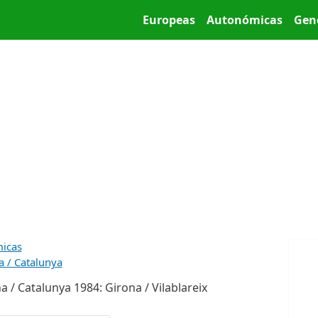
Pasar al contenido principal
Main menu
Europeas
Autonómicas
Gen
micas
a / Catalunya
 / Catalunya 1984: Girona / Vilablareix