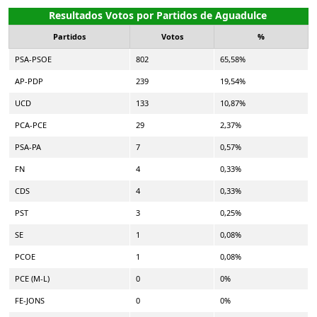
Resultados Votos por Partidos de Aguadulce
Partidos
Votos
%
PSA-PSOE
802
65,58%
AP-PDP
239
19,54%
UCD
133
10,87%
PCA-PCE
29
2,37%
PSA-PA
7
0,57%
FN
4
0,33%
CDS
4
0,33%
PST
3
0,25%
SE
1
0,08%
PCOE
1
0,08%
PCE (M-L)
0
0%
FE-JONS
0
0%