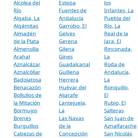
Alcolea del
Estepa
los
Río
Fuentes de
Infantes, La
Algaba, La
Andalucía
Puebla del
Algámitas
Garrobo, El
Río, La
Almadén
Gelves
Real de la
de la Plata
Gerena
Jara, El
Almensilla
Gilena
Rinconada,
Arahal
Gines
La
Aznalcázar
Guadalcanal
Roda de
Aznalcóllar
Guillena
Andalucía,
Badolatosa
Herrera
La
Benacazón
Huévar del
Ronquillo,
Bollullos de
Aljarafe
El
la Mitación
Lantejuela,
Rubio, El
Bormujos
La
Salteras
Brenes
Las Navas
San Juan de
Burguillos
de la
Aznalfarache
Cabezas de
Concepción
San Nicolás