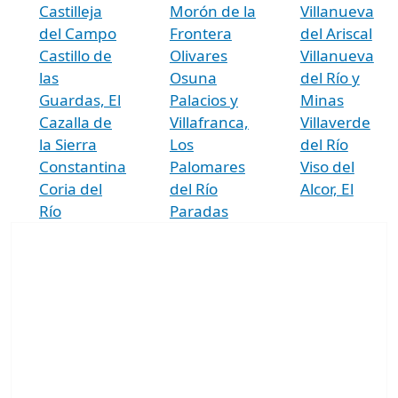
Castilleja
Morón de la
Villanueva
del Campo
Frontera
del Ariscal
Castillo de
Olivares
Villanueva
las
Osuna
del Río y
Guardas, El
Palacios y
Minas
Cazalla de
Villafranca,
Villaverde
la Sierra
Los
del Río
Constantina
Palomares
Viso del
Coria del
del Río
Alcor, El
Río
Paradas