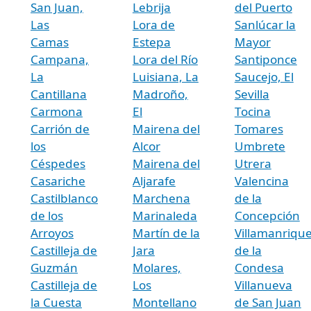
San Juan,
Lebrija
del Puerto
Las
Lora de
Sanlúcar la
Camas
Estepa
Mayor
Campana,
Lora del Río
Santiponce
La
Luisiana, La
Saucejo, El
Cantillana
Madroño,
Sevilla
Carmona
El
Tocina
Carrión de
Mairena del
Tomares
los
Alcor
Umbrete
Céspedes
Mairena del
Utrera
Casariche
Aljarafe
Valencina
Castilblanco
Marchena
de la
de los
Marinaleda
Concepción
Arroyos
Martín de la
Villamanriqu
Castilleja de
Jara
de la
Guzmán
Molares,
Condesa
Castilleja de
Los
Villanueva
la Cuesta
Montellano
de San Juan