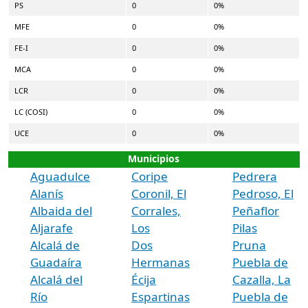
PS
0
0%
MFE
0
0%
FE-I
0
0%
MCA
0
0%
LCR
0
0%
LC (COSI)
0
0%
UCE
0
0%
Municipios
Aguadulce
Coripe
Pedrera
Alanís
Coronil, El
Pedroso, El
Albaida del
Corrales,
Peñaflor
Aljarafe
Los
Pilas
Alcalá de
Dos
Pruna
Guadaíra
Hermanas
Puebla de
Alcalá del
Écija
Cazalla, La
Río
Espartinas
Puebla de