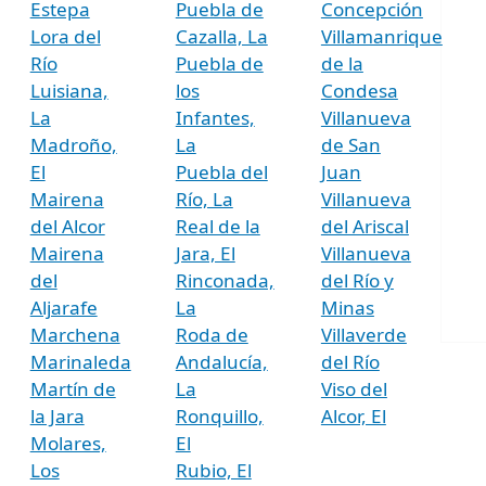
Estepa
Puebla de
Concepción
Lora del
Cazalla, La
Villamanrique
Río
Puebla de
de la
Luisiana,
los
Condesa
La
Infantes,
Villanueva
Madroño,
La
de San
El
Puebla del
Juan
Mairena
Río, La
Villanueva
del Alcor
Real de la
del Ariscal
Mairena
Jara, El
Villanueva
del
Rinconada,
del Río y
Aljarafe
La
Minas
Marchena
Roda de
Villaverde
Marinaleda
Andalucía,
del Río
Martín de
La
Viso del
la Jara
Ronquillo,
Alcor, El
Molares,
El
Los
Rubio, El