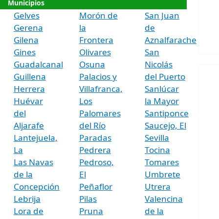
Municipios
Gelves
Morón de
San Juan
Gerena
la
de
Gilena
Frontera
Aznalfarache
Gines
Olivares
San
Guadalcanal
Osuna
Nicolás
Guillena
Palacios y
del Puerto
Herrera
Villafranca,
Sanlúcar
Huévar
Los
la Mayor
del
Palomares
Santiponce
Aljarafe
del Río
Saucejo, El
Lantejuela,
Paradas
Sevilla
La
Pedrera
Tocina
Las Navas
Pedroso,
Tomares
de la
El
Umbrete
Concepción
Peñaflor
Utrera
Lebrija
Pilas
Valencina
Lora de
Pruna
de la