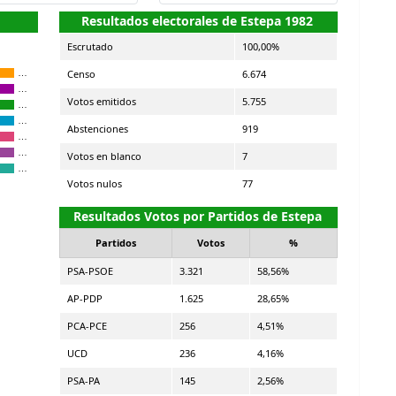
Resultados electorales de Estepa 1982
Escrutado
100,00%
Censo
6.674
…
…
Votos emitidos
5.755
…
…
Abstenciones
919
…
…
Votos en blanco
7
…
Votos nulos
77
Resultados Votos por Partidos de Estepa
Partidos
Votos
%
PSA-PSOE
3.321
58,56%
AP-PDP
1.625
28,65%
PCA-PCE
256
4,51%
UCD
236
4,16%
PSA-PA
145
2,56%