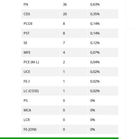
FN
36
0,63%
CDS
20
0,35%
PCOE
8
0,14%
PST
8
0,14%
SE
7
0,12%
MFE
4
0,07%
PCE (M-L)
2
0,04%
UCE
1
0,02%
FE-I
1
0,02%
LC (COSI)
1
0,02%
PS
0
0%
MCA
0
0%
LCR
0
0%
FE-JONS
0
0%