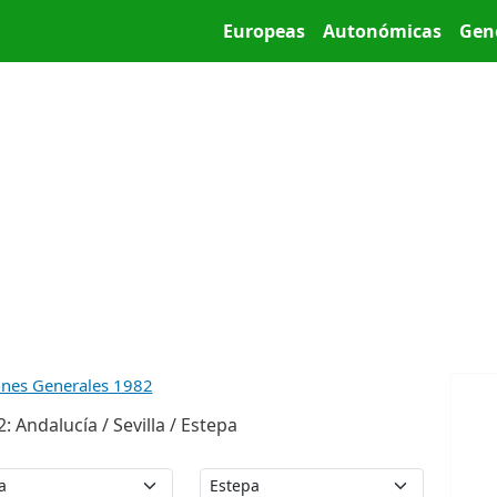
Pasar al contenido principal
Main menu
Europeas
Autonómicas
Gen
ones Generales 1982
 Andalucía / Sevilla / Estepa