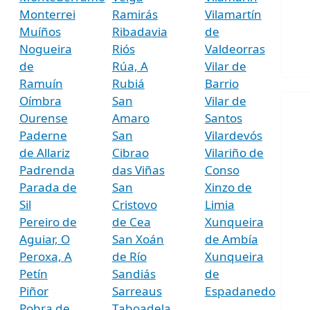
Monterrei
Ramirás
Vilamartín
Muíños
Ribadavia
de
Nogueira
Riós
Valdeorras
de
Rúa, A
Vilar de
Ramuín
Rubiá
Barrio
Oímbra
San
Vilar de
Ourense
Amaro
Santos
Paderne
San
Vilardevós
de Allariz
Cibrao
Vilariño de
Padrenda
das Viñas
Conso
Parada de
San
Xinzo de
Sil
Cristovo
Limia
Pereiro de
de Cea
Xunqueira
Aguiar, O
San Xoán
de Ambía
Peroxa, A
de Río
Xunqueira
Petín
Sandiás
de
Piñor
Sarreaus
Espadanedo
Pobra de
Taboadela