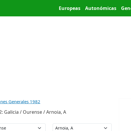
Pasar al contenido principal
Main menu
Europeas
Autonómicas
Gen
ones Generales 1982
 Galicia / Ourense / Arnoia, A