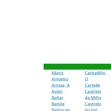
Allariz
Carballiño,
Amoeiro
O
Arnoia, A
Cartelle
Avión
Castrelo
Baltar
de Miño
Bande
Castrelo
Baños de
do Val