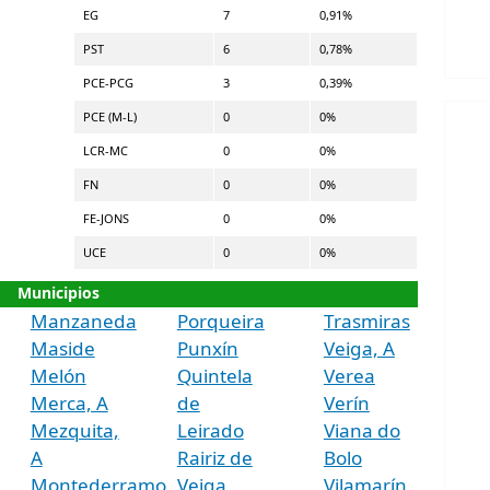
EG
7
0,91%
PST
6
0,78%
PCE-PCG
3
0,39%
PCE (M-L)
0
0%
LCR-MC
0
0%
FN
0
0%
FE-JONS
0
0%
UCE
0
0%
Municipios
Manzaneda
Porqueira
Trasmiras
Maside
Punxín
Veiga, A
Melón
Quintela
Verea
Merca, A
de
Verín
Mezquita,
Leirado
Viana do
A
Rairiz de
Bolo
Montederramo
Veiga
Vilamarín