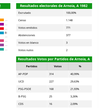
2
Resultados electorales de Arnoia, A 1982
Escrutado
100,00%
Censo
1.148
…
…
Votos emitidos
771
…
B-
Abstenciones
377
…
…
Votos en blanco
3
…
…
Votos nulos
2
Resultados Votos por Partidos de Arnoia, A
Partidos
Votos
%
AP-PDP
314
40,99%
UCD
227
29,63%
PSG-PSOE
168
21,93%
B-PSG
25
3,26%
CDS
16
2,09%