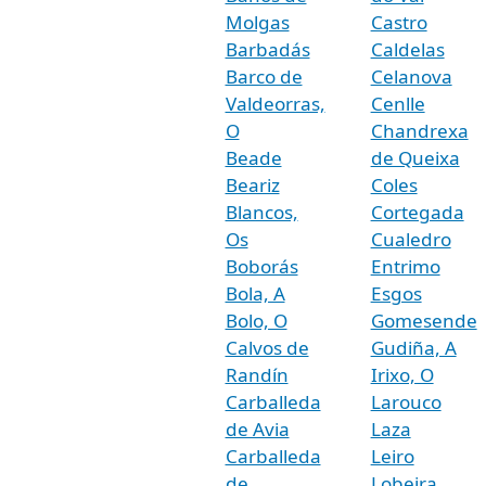
Molgas
Castro
Barbadás
Caldelas
Barco de
Celanova
Valdeorras,
Cenlle
O
Chandrexa
Beade
de Queixa
Beariz
Coles
Blancos,
Cortegada
Os
Cualedro
Boborás
Entrimo
Bola, A
Esgos
Bolo, O
Gomesende
Calvos de
Gudiña, A
Randín
Irixo, O
Carballeda
Larouco
de Avia
Laza
Carballeda
Leiro
de
Lobeira