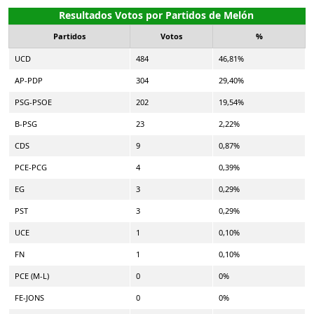
Resultados Votos por Partidos de Melón
Partidos
Votos
%
UCD
484
46,81%
AP-PDP
304
29,40%
PSG-PSOE
202
19,54%
B-PSG
23
2,22%
CDS
9
0,87%
PCE-PCG
4
0,39%
EG
3
0,29%
PST
3
0,29%
UCE
1
0,10%
FN
1
0,10%
PCE (M-L)
0
0%
FE-JONS
0
0%