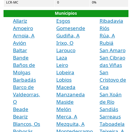
LCR-MC
0
0%
Municipios
Allariz
Esgos
Ribadavia
Amoeiro
Gomesende
Riós
Arnoia, A
Gudiña, A
Rúa, A
Avión
Irixo, O
Rubiá
Baltar
Larouco
San Amaro
Bande
Laza
San Cibrao
Baños de
Leiro
das Viñas
Molgas
Lobeira
San
Barbadás
Lobios
Cristovo de
Barco de
Maceda
Cea
Valdeorras,
Manzaneda
San Xoán
O
Maside
de Río
Beade
Melón
Sandiás
Beariz
Merca, A
Sarreaus
Blancos, Os
Mezquita, A
Taboadela
Boborás
Montederramo
Teixeira, A