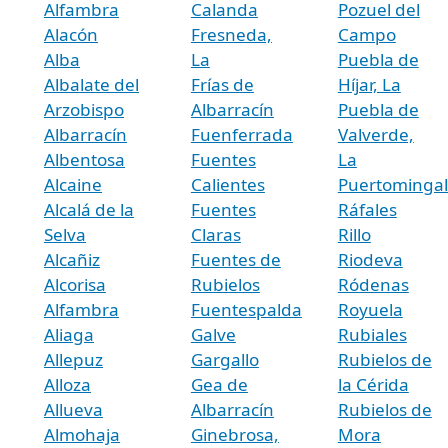
Alfambra
Calanda
Pozuel del
Alacón
Fresneda,
Campo
Alba
La
Puebla de
Albalate del
Frías de
Híjar, La
Arzobispo
Albarracín
Puebla de
Albarracín
Fuenferrada
Valverde,
Albentosa
Fuentes
La
Alcaine
Calientes
Puertominga
Alcalá de la
Fuentes
Ráfales
Selva
Claras
Rillo
Alcañiz
Fuentes de
Riodeva
Alcorisa
Rubielos
Ródenas
Alfambra
Fuentespalda
Royuela
Aliaga
Galve
Rubiales
Allepuz
Gargallo
Rubielos de
Alloza
Gea de
la Cérida
Allueva
Albarracín
Rubielos de
Almohaja
Ginebrosa,
Mora