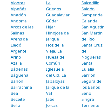
Alobras
La
Salcedillo
Alpeñés
Griegos
Saldón
Anadón
Guadalaviar
Samper de
Andorra
Gúdar
Calanda
Arcos de las
Híjar
San Agustín
Salinas
Hinojosa de
San Martín
Arens de
Jarque
del Río
Lledó
Hoz de la
Santa Cruz
Argente
Vieja, La
de
Ariño
Huesa del
Nogueras
Azaila
Común
Santa
Bádenas
Iglesuela
Eulalia
Báguena
del Cid, La
Sarrión
Bañón
Jabaloyas
Segura de
Barrachina
Jarque de la
los Baños
Bea
Val
Seno
Beceite
Jatiel
Singra
Bello
Jorcas
Terriente