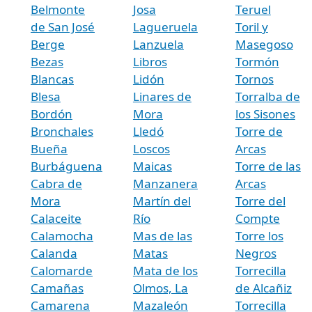
Belmonte
Josa
Teruel
de San José
Lagueruela
Toril y
Berge
Lanzuela
Masegoso
Bezas
Libros
Tormón
Blancas
Lidón
Tornos
Blesa
Linares de
Torralba de
Bordón
Mora
los Sisones
Bronchales
Lledó
Torre de
Bueña
Loscos
Arcas
Burbáguena
Maicas
Torre de las
Cabra de
Manzanera
Arcas
Mora
Martín del
Torre del
Calaceite
Río
Compte
Calamocha
Mas de las
Torre los
Calanda
Matas
Negros
Calomarde
Mata de los
Torrecilla
Camañas
Olmos, La
de Alcañiz
Camarena
Mazaleón
Torrecilla