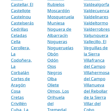
Castellar, El
Rubielos
Valdealgorfa
Castellote
Moscardón
Valdecuenca
Castelnou
Mosqueruela
Valdelinares
Castelserás
Muniesa
Valdeltormo
Cedrillas
Noguera de
Valderrobres
Celadas
Albarracín
Valjunquera
Cella
Nogueras
Vallecillo, El
Cerollera,
Nogueruelas
Veguillas de
La
Obón
la Sierra
Codoñera,
Odón
Villafranca
La
Ojos
del Campo
Corbalán
Negros
Villahermosa
Cortes de
Olba
del Campo
Aragón
Oliete
Villanueva
Cosa
Olmos, Los
del Rebollar
Cretas
Orihuela
de la Sierra
Crivillén
del
Villar del
Cuba, La
Tremedal
Cobo