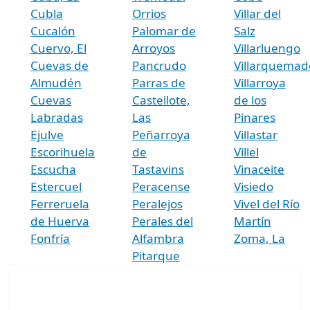
Cubla
Orrios
Villar del
Cucalón
Palomar de
Salz
Cuervo, El
Arroyos
Villarluengo
Cuevas de
Pancrudo
Villarquemad
Almudén
Parras de
Villarroya
Cuevas
Castellote,
de los
Labradas
Las
Pinares
Ejulve
Peñarroya
Villastar
Escorihuela
de
Villel
Escucha
Tastavins
Vinaceite
Estercuel
Peracense
Visiedo
Ferreruela
Peralejos
Vivel del Río
de Huerva
Perales del
Martín
Fonfría
Alfambra
Zoma, La
Pitarque