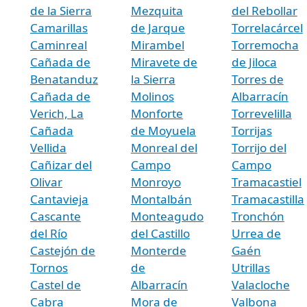
de la Sierra
Mezquita
del Rebollar
Camarillas
de Jarque
Torrelacárcel
Caminreal
Mirambel
Torremocha
Cañada de
Miravete de
de Jiloca
Benatanduz
la Sierra
Torres de
Cañada de
Molinos
Albarracín
Verich, La
Monforte
Torrevelilla
Cañada
de Moyuela
Torrijas
Vellida
Monreal del
Torrijo del
Cañizar del
Campo
Campo
Olivar
Monroyo
Tramacastiel
Cantavieja
Montalbán
Tramacastilla
Cascante
Monteagudo
Tronchón
del Río
del Castillo
Urrea de
Castejón de
Monterde
Gaén
Tornos
de
Utrillas
Castel de
Albarracín
Valacloche
Cabra
Mora de
Valbona