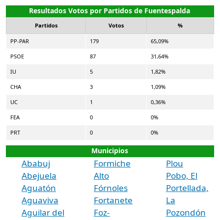
Resultados Votos por Partidos de Fuentespalda
Partidos
Votos
%
PP-PAR
179
65,09%
PSOE
87
31,64%
IU
5
1,82%
CHA
3
1,09%
UC
1
0,36%
FEA
0
0%
PRT
0
0%
Municipios
Ababuj
Formiche
Plou
Abejuela
Alto
Pobo, El
Aguatón
Fórnoles
Portellada,
Aguaviva
Fortanete
La
Aguilar del
Foz-
Pozondón