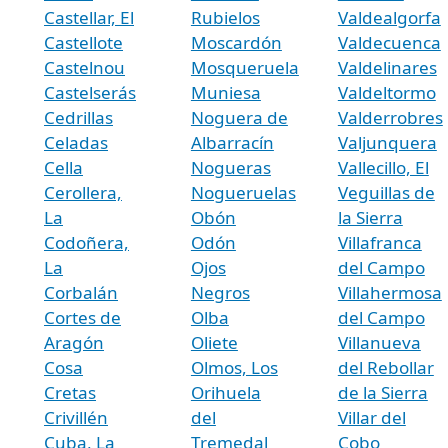
Castellar, El
Rubielos
Valdealgorfa
Castellote
Moscardón
Valdecuenca
Castelnou
Mosqueruela
Valdelinares
Castelserás
Muniesa
Valdeltormo
Cedrillas
Noguera de
Valderrobres
Celadas
Albarracín
Valjunquera
Cella
Nogueras
Vallecillo, El
Cerollera,
Nogueruelas
Veguillas de
La
Obón
la Sierra
Codoñera,
Odón
Villafranca
La
Ojos
del Campo
Corbalán
Negros
Villahermosa
Cortes de
Olba
del Campo
Aragón
Oliete
Villanueva
Cosa
Olmos, Los
del Rebollar
Cretas
Orihuela
de la Sierra
Crivillén
del
Villar del
Cuba, La
Tremedal
Cobo