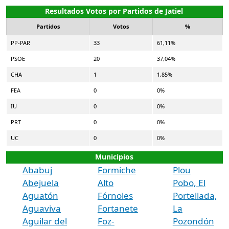
Resultados Votos por Partidos de Jatiel
Partidos
Votos
%
PP-PAR
33
61,11%
PSOE
20
37,04%
CHA
1
1,85%
FEA
0
0%
IU
0
0%
PRT
0
0%
UC
0
0%
Municipios
Ababuj
Formiche
Plou
Abejuela
Alto
Pobo, El
Aguatón
Fórnoles
Portellada,
Aguaviva
Fortanete
La
Aguilar del
Foz-
Pozondón