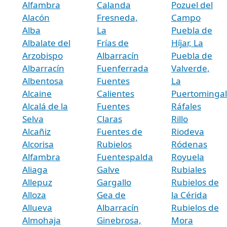
Alfambra
Calanda
Pozuel del
Alacón
Fresneda,
Campo
Alba
La
Puebla de
Albalate del
Frías de
Híjar, La
Arzobispo
Albarracín
Puebla de
Albarracín
Fuenferrada
Valverde,
Albentosa
Fuentes
La
Alcaine
Calientes
Puertominga
Alcalá de la
Fuentes
Ráfales
Selva
Claras
Rillo
Alcañiz
Fuentes de
Riodeva
Alcorisa
Rubielos
Ródenas
Alfambra
Fuentespalda
Royuela
Aliaga
Galve
Rubiales
Allepuz
Gargallo
Rubielos de
Alloza
Gea de
la Cérida
Allueva
Albarracín
Rubielos de
Almohaja
Ginebrosa,
Mora