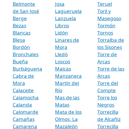
Belmonte
Josa
Teruel
de San José
Lagueruela
Toril y
Berge
Lanzuela
Masegoso
Bezas
Libros
Tormón
Blancas
Lidón
Tornos
Blesa
Linares de
Torralba de
Bordón
Mora
los Sisones
Bronchales
Lledó
Torre de
Bueña
Loscos
Arcas
Burbáguena
Maicas
Torre de las
Cabra de
Manzanera
Arcas
Mora
Martín del
Torre del
Calaceite
Río
Compte
Calamocha
Mas de las
Torre los
Calanda
Matas
Negros
Calomarde
Mata de los
Torrecilla
Camañas
Olmos, La
de Alcañiz
Camarena
Mazaleón
Torrecilla