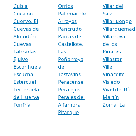
Cubla
Orrios
Villar del
Cucalón
Palomar de
Salz
Cuervo, El
Arroyos
Villarluengo
Cuevas de
Pancrudo
Villarquemad
Almudén
Parras de
Villarroya
Cuevas
Castellote,
de los
Labradas
Las
Pinares
Ejulve
Peñarroya
Villastar
Escorihuela
de
Villel
Escucha
Tastavins
Vinaceite
Estercuel
Peracense
Visiedo
Ferreruela
Peralejos
Vivel del Río
de Huerva
Perales del
Martín
Fonfría
Alfambra
Zoma, La
Pitarque