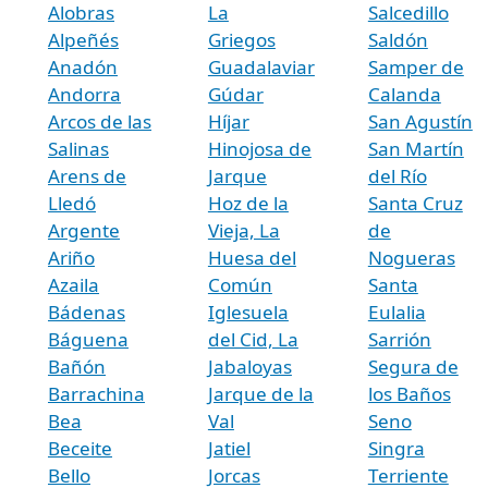
Alobras
La
Salcedillo
Alpeñés
Griegos
Saldón
Anadón
Guadalaviar
Samper de
Andorra
Gúdar
Calanda
Arcos de las
Híjar
San Agustín
Salinas
Hinojosa de
San Martín
Arens de
Jarque
del Río
Lledó
Hoz de la
Santa Cruz
Argente
Vieja, La
de
Ariño
Huesa del
Nogueras
Azaila
Común
Santa
Bádenas
Iglesuela
Eulalia
Báguena
del Cid, La
Sarrión
Bañón
Jabaloyas
Segura de
Barrachina
Jarque de la
los Baños
Bea
Val
Seno
Beceite
Jatiel
Singra
Bello
Jorcas
Terriente