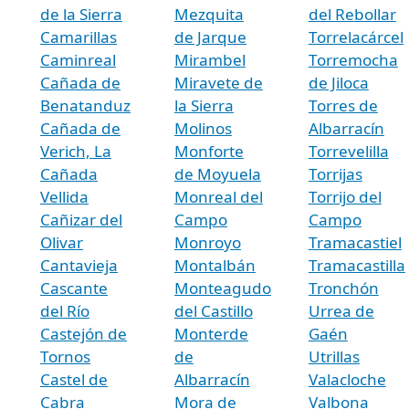
de la Sierra
Mezquita
del Rebollar
Camarillas
de Jarque
Torrelacárcel
Caminreal
Mirambel
Torremocha
Cañada de
Miravete de
de Jiloca
Benatanduz
la Sierra
Torres de
Cañada de
Molinos
Albarracín
Verich, La
Monforte
Torrevelilla
Cañada
de Moyuela
Torrijas
Vellida
Monreal del
Torrijo del
Cañizar del
Campo
Campo
Olivar
Monroyo
Tramacastiel
Cantavieja
Montalbán
Tramacastilla
Cascante
Monteagudo
Tronchón
del Río
del Castillo
Urrea de
Castejón de
Monterde
Gaén
Tornos
de
Utrillas
Castel de
Albarracín
Valacloche
Cabra
Mora de
Valbona