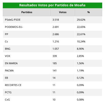
Resultados Votos por Partidos de Moaña
Partidos
Votos
%
PSdeG-PSOE
3.518
29,62%
PODEMOS-EU-
2.691
22,65%
PP
2.686
22,61%
Cs
1.216
10,24%
BNG
1.057
8,90%
VOX
339
2,85%
EN MAREA
185
1,56%
PACMA
141
1,19%
EB
14
0,12%
RECORTES CE
11
0,09%
PCTG
11
0,09%
CxG
10
0,08%