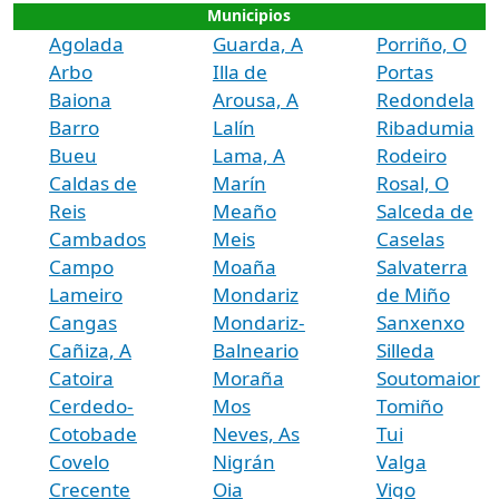
Municipios
Agolada
Guarda, A
Porriño, O
Arbo
Illa de
Portas
Baiona
Arousa, A
Redondela
Barro
Lalín
Ribadumia
Bueu
Lama, A
Rodeiro
Caldas de
Marín
Rosal, O
Reis
Meaño
Salceda de
Cambados
Meis
Caselas
Campo
Moaña
Salvaterra
Lameiro
Mondariz
de Miño
Cangas
Mondariz-
Sanxenxo
Cañiza, A
Balneario
Silleda
Catoira
Moraña
Soutomaior
Cerdedo-
Mos
Tomiño
Cotobade
Neves, As
Tui
Covelo
Nigrán
Valga
Crecente
Oia
Vigo