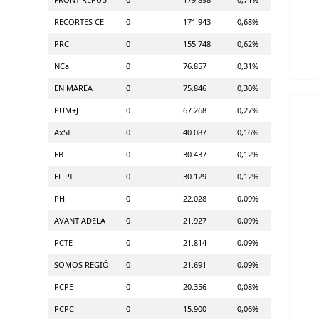
RECORTES CE
0
171.943
0,68%
PRC
0
155.748
0,62%
NCa
0
76.857
0,31%
EN MAREA
0
75.846
0,30%
PUM+J
0
67.268
0,27%
AxSI
0
40.087
0,16%
EB
0
30.437
0,12%
EL PI
0
30.129
0,12%
PH
0
22.028
0,09%
AVANT ADELA
0
21.927
0,09%
PCTE
0
21.814
0,09%
SOMOS REGIÓ
0
21.691
0,09%
PCPE
0
20.356
0,08%
PCPC
0
15.900
0,06%