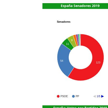
España Senadores 2019
Senadores
9
11
54
123
PSOE
PP
1/5
España: Votos por Partidos 2019