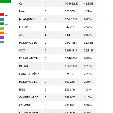
Cs
4
10.665.627
42,33%
NA+
3
325.305
1,29%
…
JxCAT-JUNTS
2
1.527.788
6,06%
…
…
EH Bildu
1
647.201
2,57%
…
…
ASG
1
5.611
0,02%
…
…
PODEMOS-IU-
0
7.091.581
28,14%
VOX
0
5.998.649
23,81%
ECP-GUANYEM
0
1.518.006
6,02%
PACMA
0
1.322.370
5,25%
COMPROMÍS 2
0
574.171
2,28%
PODEMOS-EU-
0
562.266
2,23%
BNG
0
337.849
1,34%
CAMBIO-ALDA
0
288.947
1,15%
CCa-PNC
0
236.871
0,94%
FRONT REPUB
0
179.898
0,71%