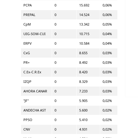
PCPA
0
15.692
0,06%
PREPAL
0
14.524
0,06%
CpM
0
13.342
0,05%
UIG-SOM-CUI
0
10.715
0,04%
ERPV
0
10.584
0,04%
CxG
0
8.655
0,03%
PR+
0
8.492
0,03%
C.Ex-C.R.Ex
0
8.420
0,03%
IZQP
0
8.329
0,03%
AHORA CANAR
0
7.233
0,03%
"JF"
0
5.905
0,02%
ANDECHA AST
0
5.600
0,02%
PPSO
0
5.410
0,02%
CNV
0
4.931
0,02%