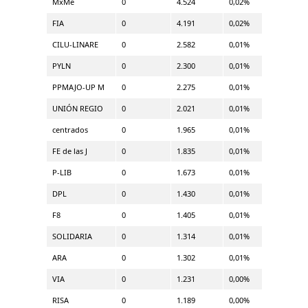
MxMe
0
4.524
0,02%
FIA
0
4.191
0,02%
CILU-LINARE
0
2.582
0,01%
PYLN
0
2.300
0,01%
PPMAJO-UP M
0
2.275
0,01%
UNIÓN REGIO
0
2.021
0,01%
centrados
0
1.965
0,01%
FE de las J
0
1.835
0,01%
P-LIB
0
1.673
0,01%
DPL
0
1.430
0,01%
F8
0
1.405
0,01%
SOLIDARIA
0
1.314
0,01%
ARA
0
1.302
0,01%
VIA
0
1.231
0,00%
RISA
0
1.189
0,00%