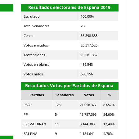
Resultados electorales de España 2019
Escrutado
100,00%
Total Senadores
208
Censo
36.898.883
Votos emitidos
26.317.526
Abstenciones
10.581.357
Votos en blanco
439.543
Votos nulos
680.156
Resultados Votos por Partidos de España
Partidos
Senadores
Votos
%
PSOE
123
21.058.377
83,57%
PP
54
13.757.395
54,60%
ERC-SOBIRAN
11
3.144.383
12,48%
EAJ-PNV
9
1.184.641
4,70%