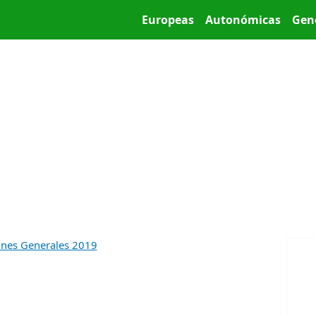
Pasar al contenido principal
Main menu
Europeas
Autonómicas
Gen
ones Generales 2019