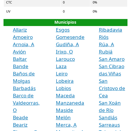
CTC
0
0%
UV
0
0%
Municipios
Allariz
Esgos
Ribadavia
Amoeiro
Gomesende
Riós
Arnoia, A
Gudiña, A
Rúa, A
Avión
Irixo, O
Rubiá
Baltar
Larouco
San Amaro
Bande
Laza
San Cibrao
Baños de
Leiro
das Viñas
Molgas
Lobeira
San
Barbadás
Lobios
Cristovo de
Barco de
Maceda
Cea
Valdeorras,
Manzaneda
San Xoán
O
Maside
de Río
Beade
Melón
Sandiás
Beariz
Merca, A
Sarreaus