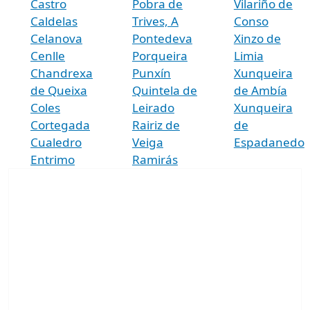
Castro
Pobra de
Vilariño de
Caldelas
Trives, A
Conso
Celanova
Pontedeva
Xinzo de
Cenlle
Porqueira
Limia
Chandrexa
Punxín
Xunqueira
de Queixa
Quintela de
de Ambía
Coles
Leirado
Xunqueira
Cortegada
Rairiz de
de
Cualedro
Veiga
Espadanedo
Entrimo
Ramirás