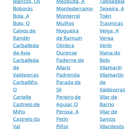
Blancos, Os
Mezquita, A
Taboadela
Boborás
Montederramo
Teixeira, A
Bola, A
Monterrei
Toén
Bolo, O
Muíños
Trasmiras
Calvos de
Nogueira
Veiga, A
Randín
de Ramuín
Verea
Carballeda
Oímbra
Verín
de Avia
Ourense
Viana do
Carballeda
Paderne de
Bolo
de
Allariz
Vilamarín
Valdeorras
Padrenda
Vilamartín
Carballiño,
Parada de
de
O
Sil
Valdeorras
Cartelle
Pereiro de
Vilar de
Castrelo de
Aguiar, O
Barrio
Miño
Peroxa, A
Vilar de
Castrelo do
Petín
Santos
Val
Piñor
Vilardevós