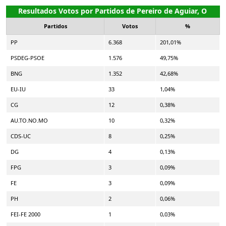
Resultados Votos por Partidos de Pereiro de Aguiar, O
Partidos
Votos
%
PP
6.368
201,01%
PSDEG-PSOE
1.576
49,75%
BNG
1.352
42,68%
EU-IU
33
1,04%
CG
12
0,38%
AU.TO.NO.MO
10
0,32%
CDS-UC
8
0,25%
DG
4
0,13%
FPG
3
0,09%
FE
3
0,09%
PH
2
0,06%
FEI-FE 2000
1
0,03%