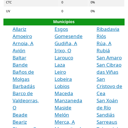
CTC
0
0%
UV
0
0%
Municipios
Allariz
Esgos
Ribadavia
Amoeiro
Gomesende
Riós
Arnoia, A
Gudiña, A
Rúa, A
Avión
Irixo, O
Rubiá
Baltar
Larouco
San Amaro
Bande
Laza
San Cibrao
Baños de
Leiro
das Viñas
Molgas
Lobeira
San
Barbadás
Lobios
Cristovo de
Barco de
Maceda
Cea
Valdeorras,
Manzaneda
San Xoán
O
Maside
de Río
Beade
Melón
Sandiás
Beariz
Merca, A
Sarreaus