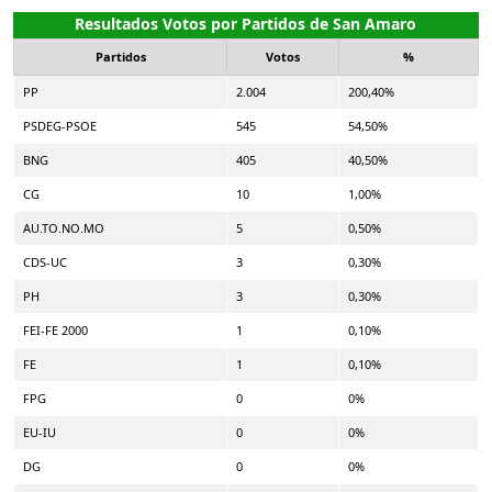
Resultados Votos por Partidos de San Amaro
Partidos
Votos
%
PP
2.004
200,40%
PSDEG-PSOE
545
54,50%
BNG
405
40,50%
CG
10
1,00%
AU.TO.NO.MO
5
0,50%
CDS-UC
3
0,30%
PH
3
0,30%
FEI-FE 2000
1
0,10%
FE
1
0,10%
FPG
0
0%
EU-IU
0
0%
DG
0
0%