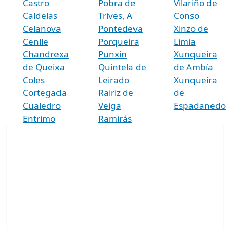
Castro
Pobra de
Vilariño de
Caldelas
Trives, A
Conso
Celanova
Pontedeva
Xinzo de
Cenlle
Porqueira
Limia
Chandrexa
Punxín
Xunqueira
de Queixa
Quintela de
de Ambía
Coles
Leirado
Xunqueira
Cortegada
Rairiz de
de
Cualedro
Veiga
Espadanedo
Entrimo
Ramirás