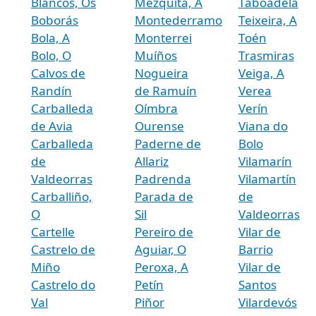
Blancos, Os
Mezquita, A
Taboadela
Boborás
Montederramo
Teixeira, A
Bola, A
Monterrei
Toén
Bolo, O
Muíños
Trasmiras
Calvos de
Nogueira
Veiga, A
Randín
de Ramuín
Verea
Carballeda
Oímbra
Verín
de Avia
Ourense
Viana do
Carballeda
Paderne de
Bolo
de
Allariz
Vilamarín
Valdeorras
Padrenda
Vilamartín
Carballiño,
Parada de
de
O
Sil
Valdeorras
Cartelle
Pereiro de
Vilar de
Castrelo de
Aguiar, O
Barrio
Miño
Peroxa, A
Vilar de
Castrelo do
Petín
Santos
Val
Piñor
Vilardevós