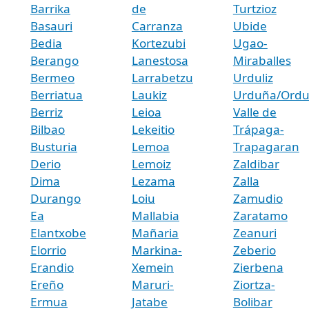
Barrika
de
Turtzioz
Basauri
Carranza
Ubide
Bedia
Kortezubi
Ugao-
Berango
Lanestosa
Miraballes
Bermeo
Larrabetzu
Urduliz
Berriatua
Laukiz
Urduña/Ord
Berriz
Leioa
Valle de
Bilbao
Lekeitio
Trápaga-
Busturia
Lemoa
Trapagaran
Derio
Lemoiz
Zaldibar
Dima
Lezama
Zalla
Durango
Loiu
Zamudio
Ea
Mallabia
Zaratamo
Elantxobe
Mañaria
Zeanuri
Elorrio
Markina-
Zeberio
Erandio
Xemein
Zierbena
Ereño
Maruri-
Ziortza-
Ermua
Jatabe
Bolibar