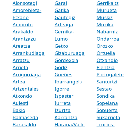
Alonsotegi
Garai
Gerrikaitz
Amorebieta-
Gatika
Murueta
Etxano
Gautegiz
Muskiz
Amoroto
Arteaga
Muxika
Arakaldo
Gernika-
Nabarniz
Arantzazu
Lumo
Ondarroa
Areatza
Getxo
Orozko
Arrankudiaga
Gizaburuaga
Ortuella
Arratzu
Gordexola
Otxandio
Arrieta
Gorliz
Plentzia
Arrigorriaga
Güeñes
Portugalete
Artea
Ibarrangelu
Santurtzi
Artzentales
Igorre
Sestao
Atxondo
Ispaster
Sondika
Aulesti
Iurreta
Sopelana
Bakio
Izurtza
Sopuerta
Balmaseda
Karrantza
Sukarrieta
Barakaldo
Harana/Valle
Trucios-