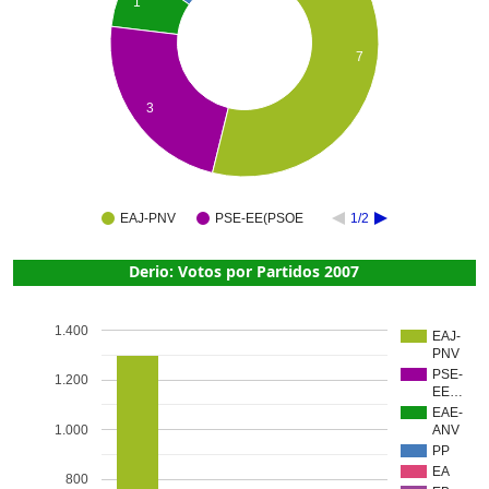
1
7
3
EAJ-PNV
PSE-EE(PSOE
1/2
Derio: Votos por Partidos 2007
1.400
EAJ-
PNV
PSE-
1.200
EE…
EAE-
1.000
ANV
PP
EA
800