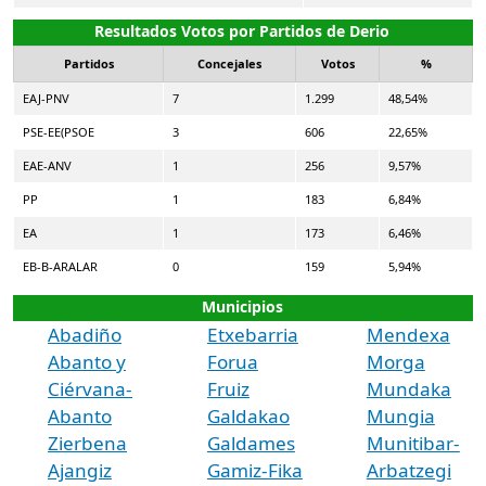
Resultados Votos por Partidos de Derio
Partidos
Concejales
Votos
%
EAJ-PNV
7
1.299
48,54%
PSE-EE(PSOE
3
606
22,65%
EAE-ANV
1
256
9,57%
PP
1
183
6,84%
EA
1
173
6,46%
EB-B-ARALAR
0
159
5,94%
Municipios
Abadiño
Etxebarria
Mendexa
Abanto y
Forua
Morga
Ciérvana-
Fruiz
Mundaka
Abanto
Galdakao
Mungia
Zierbena
Galdames
Munitibar-
Ajangiz
Gamiz-Fika
Arbatzegi