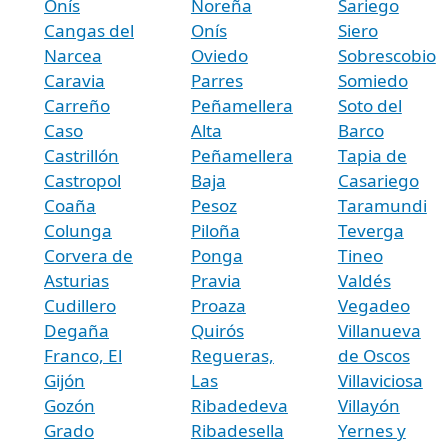
Onís
Noreña
Sariego
Cangas del
Onís
Siero
Narcea
Oviedo
Sobrescobio
Caravia
Parres
Somiedo
Carreño
Peñamellera
Soto del
Caso
Alta
Barco
Castrillón
Peñamellera
Tapia de
Castropol
Baja
Casariego
Coaña
Pesoz
Taramundi
Colunga
Piloña
Teverga
Corvera de
Ponga
Tineo
Asturias
Pravia
Valdés
Cudillero
Proaza
Vegadeo
Degaña
Quirós
Villanueva
Franco, El
Regueras,
de Oscos
Gijón
Las
Villaviciosa
Gozón
Ribadedeva
Villayón
Grado
Ribadesella
Yernes y