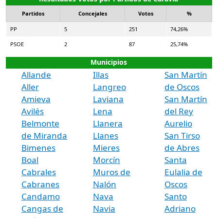
Partidos
Concejales
Votos
%
PP
5
251
74,26%
PSOE
2
87
25,74%
Municipios
Allande
Illas
San Martín
Aller
Langreo
de Oscos
Amieva
Laviana
San Martín
Avilés
Lena
del Rey
Belmonte
Llanera
Aurelio
de Miranda
Llanes
San Tirso
Bimenes
Mieres
de Abres
Boal
Morcín
Santa
Cabrales
Muros de
Eulalia de
Cabranes
Nalón
Oscos
Candamo
Nava
Santo
Cangas de
Navia
Adriano