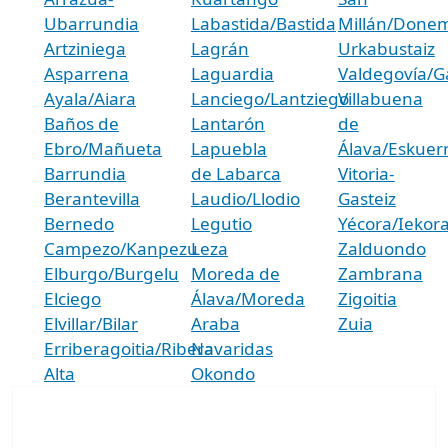
Ubarrundia
Labastida/Bastida
Millán/Donem
Artziniega
Lagrán
Urkabustaiz
Asparrena
Laguardia
Valdegovía/
Ayala/Aiara
Lanciego/Lantziego
Villabuena
Baños de
Lantarón
de
Ebro/Mañueta
Lapuebla
Álava/Eskue
Barrundia
de Labarca
Vitoria-
Berantevilla
Laudio/Llodio
Gasteiz
Bernedo
Legutio
Yécora/Iekor
Campezo/Kanpezu
Leza
Zalduondo
Elburgo/Burgelu
Moreda de
Zambrana
Elciego
Álava/Moreda
Zigoitia
Elvillar/Bilar
Araba
Zuia
Erriberagoitia/Ribera
Navaridas
Alta
Okondo