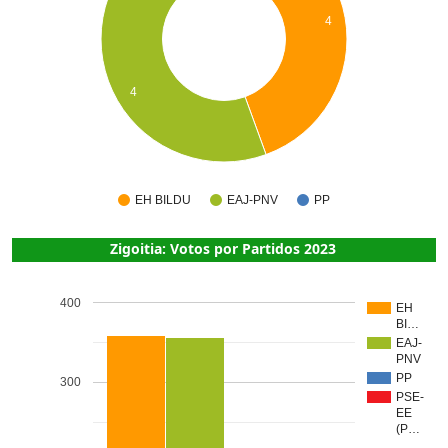
4
4
EH BILDU
EAJ-PNV
PP
Zigoitia: Votos por Partidos 2023
400
EH
BI…
EAJ-
PNV
PP
300
PSE-
EE
(P…