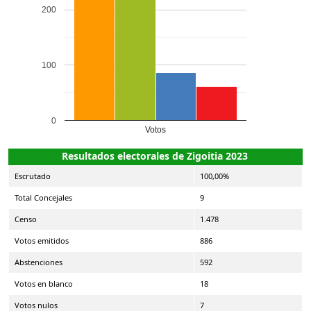
200
100
0
Votos
Resultados electorales de Zigoitia 2023
Escrutado
100,00%
Total Concejales
9
Censo
1.478
Votos emitidos
886
Abstenciones
592
Votos en blanco
18
Votos nulos
7