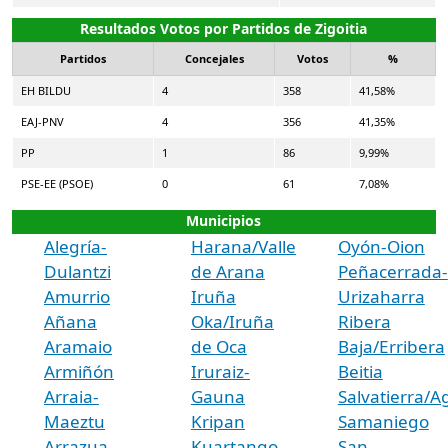
Resultados Votos por Partidos de Zigoitia
Partidos
Concejales
Votos
%
EH BILDU
4
358
41,58%
EAJ-PNV
4
356
41,35%
PP
1
86
9,99%
PSE-EE (PSOE)
0
61
7,08%
Municipios
Alegría-
Harana/Valle
Oyón-Oion
Dulantzi
de Arana
Peñacerrada-
Amurrio
Iruña
Urizaharra
Añana
Oka/Iruña
Ribera
Aramaio
de Oca
Baja/Erribera
Armiñón
Iruraiz-
Beitia
Arraia-
Gauna
Salvatierra/A
Maeztu
Kripan
Samaniego
Arrazua-
Kuartango
San