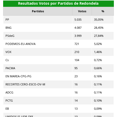
Resultados Votos por Partidos de Redondela
Partidos
Votos
%
PP
5.035
35,05%
BNG
4.087
28,45%
PSdeG
3.999
27,84%
PODEMOS-EU-ANOVA
721
5,02%
VOX
210
1,46%
Cs
104
0,72%
PACMA
95
0,66%
EN MAREA-CPG-PG
23
0,16%
RECORTES CERO-ESCO-OV-M
16
0,11%
ADCG
16
0,11%
PCTG
14
0,10%
EB
13
0,09%
UNIDOS SI-UDP-DEf
13
0,09%