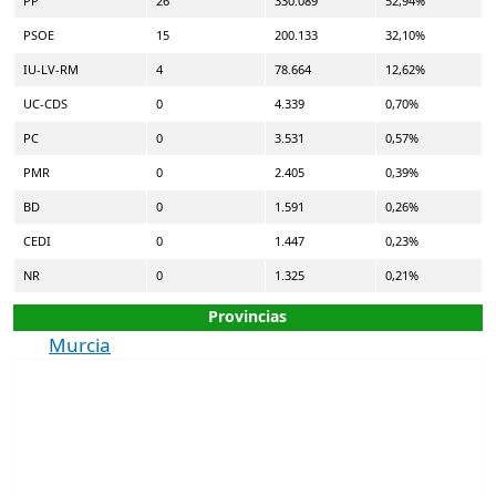
PP
26
330.089
52,94%
PSOE
15
200.133
32,10%
IU-LV-RM
4
78.664
12,62%
UC-CDS
0
4.339
0,70%
PC
0
3.531
0,57%
PMR
0
2.405
0,39%
BD
0
1.591
0,26%
CEDI
0
1.447
0,23%
NR
0
1.325
0,21%
Provincias
Murcia