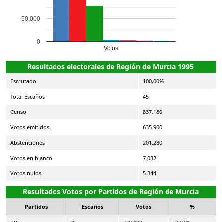
50.000
0
Votos
Resultados electorales de Región de Murcia 1995
Escrutado
100,00%
Total Escaños
45
Censo
837.180
Votos emitidos
635.900
Abstenciones
201.280
Votos en blanco
7.032
Votos nulos
5.344
Resultados Votos por Partidos de Región de Murcia
Partidos
Escaños
Votos
%