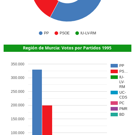
PP
PSOE
IU-LV-RM
Región de Murcia: Votos por Partidos 1995
350.000
PP
PS…
IU-
300.000
LV-
RM
250.000
UC-
CDS
PC
200.000
PMR
BD
150.000
100.000