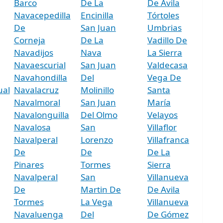
Barco
De La
De Avila
Navacepedilla
Encinilla
Tórtoles
De
San Juan
Umbrias
Corneja
De La
Vadillo De
Navadijos
Nava
La Sierra
Navaescurial
San Juan
Valdecasa
Navahondilla
Del
Vega De
ual
Navalacruz
Molinillo
Santa
Navalmoral
San Juan
María
Navalonguilla
Del Olmo
Velayos
Navalosa
San
Villaflor
Navalperal
Lorenzo
Villafranca
De
De
De La
Pinares
Tormes
Sierra
Navalperal
San
Villanueva
De
Martin De
De Avila
Tormes
La Vega
Villanueva
Navaluenga
Del
De Gómez