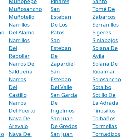
Muñopepe
Pinares
Santo
Muñosancho
San
Tomé De
Muñotello
Esteban
Zabarcos
Narrillos
De Los
Serranillos
ho
Del Alamo
Patos
Sigeres
Narrillos
San
Sinlabajos
Del
Esteban
Solana De
Rebollar
De
Avila
Narros De
Zapardiel
Solana De
Saldueña
San
Rioalmar
Narros
Esteban
Solosancho
Del
Del Valle
Sotalbo
Castillo
San García
Sotillo De
Narros
De
La Adrada
Del Puerto
Ingelmos
Tiñosillos
Nava De
San Juan
Tolbaños
Arevalo
De Gredos
Tormellas
do
Nava Del
San Juan
Tornadizos