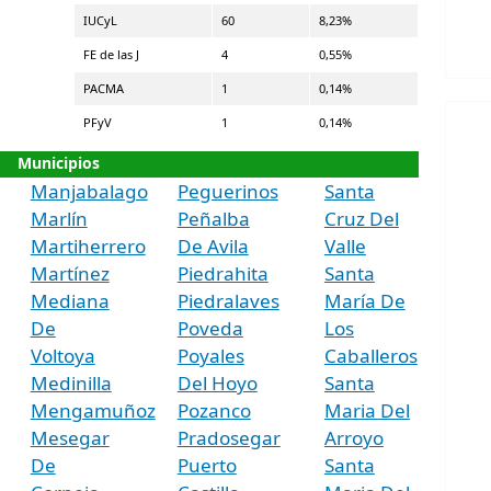
IUCyL
60
8,23%
FE de las J
4
0,55%
PACMA
1
0,14%
PFyV
1
0,14%
Municipios
Manjabalago
Peguerinos
Santa
Marlín
Peñalba
Cruz Del
Martiherrero
De Avila
Valle
Martínez
Piedrahita
Santa
Mediana
Piedralaves
María De
De
Poveda
Los
Voltoya
Poyales
Caballeros
Medinilla
Del Hoyo
Santa
Mengamuñoz
Pozanco
Maria Del
Mesegar
Pradosegar
Arroyo
De
Puerto
Santa