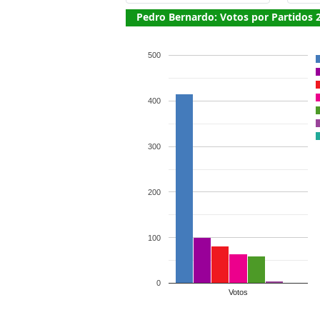
Pedro Bernardo: Votos por Partidos 
500
400
300
200
100
0
Votos