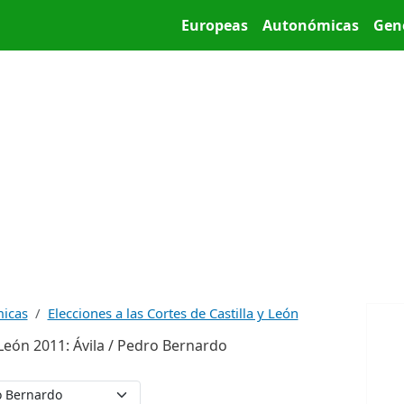
Pasar al contenido principal
Main menu
Europeas
Autonómicas
Gen
micas
Elecciones a las Cortes de Castilla y León
y León 2011: Ávila / Pedro Bernardo