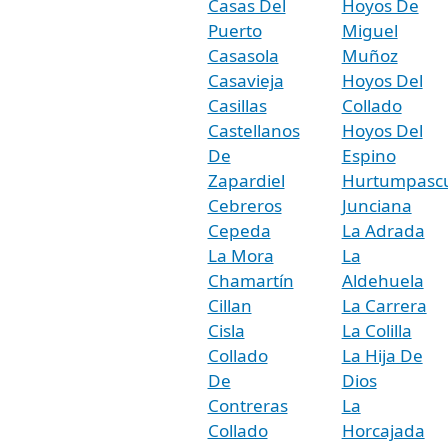
Casas Del
Hoyos De
Puerto
Miguel
Casasola
Muñoz
Casavieja
Hoyos Del
Casillas
Collado
Castellanos
Hoyos Del
De
Espino
Zapardiel
Hurtumpasc
Cebreros
Junciana
Cepeda
La Adrada
La Mora
La
Chamartín
Aldehuela
Cillan
La Carrera
Cisla
La Colilla
Collado
La Hija De
De
Dios
Contreras
La
Collado
Horcajada