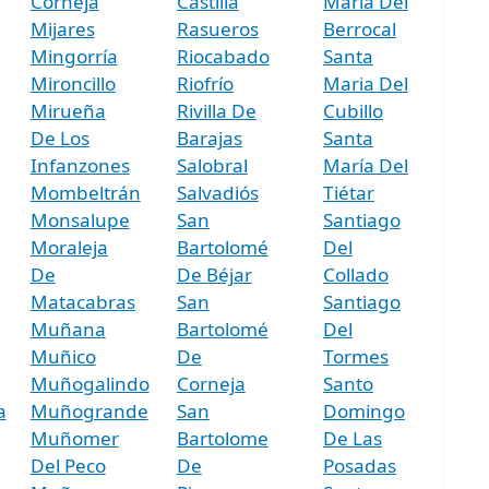
Corneja
Castilla
Maria Del
Mijares
Rasueros
Berrocal
Mingorría
Riocabado
Santa
Mironcillo
Riofrío
Maria Del
Mirueña
Rivilla De
Cubillo
De Los
Barajas
Santa
Infanzones
Salobral
María Del
Mombeltrán
Salvadiós
Tiétar
Monsalupe
San
Santiago
Moraleja
Bartolomé
Del
De
De Béjar
Collado
Matacabras
San
Santiago
Muñana
Bartolomé
Del
Muñico
De
Tormes
Muñogalindo
Corneja
Santo
a
Muñogrande
San
Domingo
Muñomer
Bartolome
De Las
Del Peco
De
Posadas