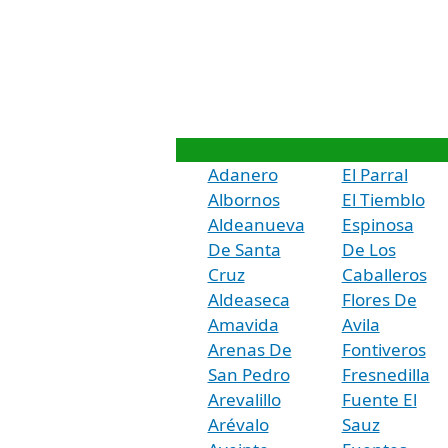
Adanero
El Parral
Albornos
El Tiemblo
Aldeanueva
Espinosa
De Santa
De Los
Cruz
Caballeros
Aldeaseca
Flores De
Amavida
Avila
Arenas De
Fontiveros
San Pedro
Fresnedilla
Arevalillo
Fuente El
Arévalo
Sauz