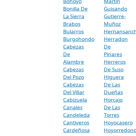
Bohoyo
Martin
Bonilla De
Guisando
La Sierra
Gutierre-
Brabos
Muñoz
Bularros
Hernansanc
Burgohondo
Herradon
Cabezas
De
De
Pinares
Alambre
Herreros
Cabezas
De Suso
Del Pozo
Higuera
Cabezas
De Las
Del Villar
Dueñas
Cabizuela
Horcajo
Canales
De Las
Candeleda
Torres
Cantiveros
Hoyocasero
Cardeñosa
Hoyorredon