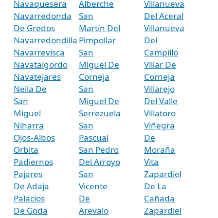
Navaquesera
Alberche
Villanueva
Navarredonda
San
Del Aceral
De Gredos
Martín Del
Villanueva
Navarredondilla
Pimpollar
Del
Navarrevisca
San
Campillo
Navatalgordo
Miguel De
Villar De
Navatejares
Corneja
Corneja
Neila De
San
Villarejo
San
Miguel De
Del Valle
Miguel
Serrezuela
Villatoro
Niharra
San
Viñegra
Ojos-Albos
Pascual
De
Orbita
San Pedro
Moraña
Padiernos
Del Arroyo
Vita
Pajares
San
Zapardiel
De Adaja
Vicente
De La
Palacios
De
Cañada
De Goda
Arevalo
Zapardiel