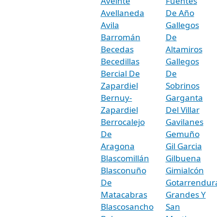
Aveinte
Fuentes
Avellaneda
De Año
Avila
Gallegos
Barromán
De
Becedas
Altamiros
Becedillas
Gallegos
Bercial De
De
Zapardiel
Sobrinos
Bernuy-
Garganta
Zapardiel
Del Villar
Berrocalejo
Gavilanes
De
Gemuño
Aragona
Gil Garcia
Blascomillán
Gilbuena
Blasconuño
Gimialcón
De
Gotarrendur
Matacabras
Grandes Y
Blascosancho
San