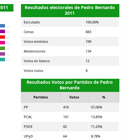
2011
Resultados electorales de Pedro Bernardo
2011
Escrutado
100,00%
…
Censo
883
…
…
Votos emitidos
749
…
…
Abstenciones
134
…
…
Votos en blanco
12
Votos nulos
8
Resultados Votos por Partidos de Pedro
Bernardo
Partidos
Votos
%
PP
416
57,06%
PCAL
101
13,85%
PSOE
82
11,25%
UPyD
64
8,78%