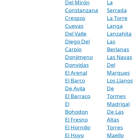
Del Mirón
La
Constanzana
Serrada
Crespos
La Torre
Cuevas
Langa
Del Valle
Lanzahita
Diego Del
Las
Carpio
Berlanas
Donjimeno
Las Navas
Donvidas
Del
El Arenal
Marques
El Barco
Los Llanos
De Avila
De
El Barraco
Tormes
El
Madrigal
Bohodon
De Las
El Fresno
Altas
El Hornillo
Torres
El Hoyo
Maello