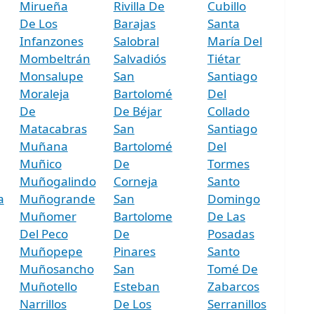
Mirueña
Rivilla De
Cubillo
De Los
Barajas
Santa
Infanzones
Salobral
María Del
Mombeltrán
Salvadiós
Tiétar
Monsalupe
San
Santiago
Moraleja
Bartolomé
Del
De
De Béjar
Collado
Matacabras
San
Santiago
Muñana
Bartolomé
Del
Muñico
De
Tormes
Muñogalindo
Corneja
Santo
a
Muñogrande
San
Domingo
Muñomer
Bartolome
De Las
Del Peco
De
Posadas
Muñopepe
Pinares
Santo
Muñosancho
San
Tomé De
Muñotello
Esteban
Zabarcos
Narrillos
De Los
Serranillos