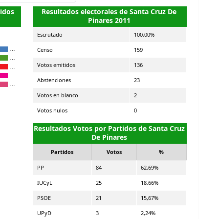
tidos
Resultados electorales de Santa Cruz De
Pinares 2011
Escrutado
100,00%
Censo
159
…
…
Votos emitidos
136
…
…
Abstenciones
23
…
Votos en blanco
2
Votos nulos
0
Resultados Votos por Partidos de Santa Cruz
De Pinares
Partidos
Votos
%
PP
84
62,69%
IUCyL
25
18,66%
PSOE
21
15,67%
UPyD
3
2,24%