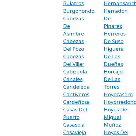
Bularros
Hernansanc
Burgohondo
Herradon
Cabezas
De
De
Pinares
Alambre
Herreros
Cabezas
De Suso
Del Pozo
Higuera
Cabezas
De Las
Del Villar
Dueñas
Cabizuela
Horcajo
Canales
De Las
Candeleda
Torres
Cantiveros
Hoyocasero
Cardeñosa
Hoyorredon
Casas Del
Hoyos De
Puerto
Miguel
Casasola
Muñoz
Casavieja
Hoyos Del