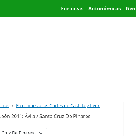
Pasar al contenido principal
Main menu
Europeas
Autonómicas
Gen
micas
Elecciones a las Cortes de Castilla y León
 León 2011: Ávila / Santa Cruz De Pinares