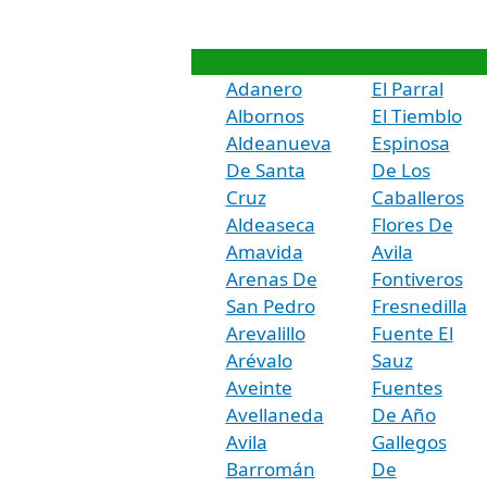
Adanero
El Parral
Albornos
El Tiemblo
Aldeanueva
Espinosa
De Santa
De Los
Cruz
Caballeros
Aldeaseca
Flores De
Amavida
Avila
Arenas De
Fontiveros
San Pedro
Fresnedilla
Arevalillo
Fuente El
Arévalo
Sauz
Aveinte
Fuentes
Avellaneda
De Año
Avila
Gallegos
Barromán
De