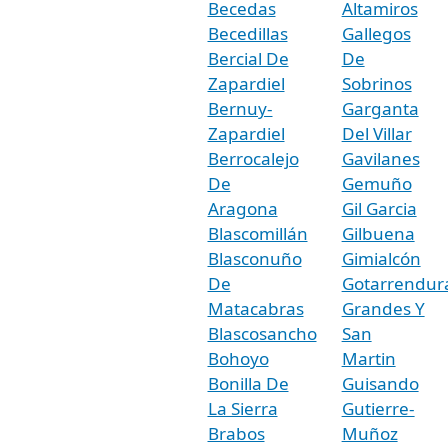
Becedas
Altamiros
Becedillas
Gallegos
Bercial De
De
Zapardiel
Sobrinos
Bernuy-
Garganta
Zapardiel
Del Villar
Berrocalejo
Gavilanes
De
Gemuño
Aragona
Gil Garcia
Blascomillán
Gilbuena
Blasconuño
Gimialcón
De
Gotarrendur
Matacabras
Grandes Y
Blascosancho
San
Bohoyo
Martin
Bonilla De
Guisando
La Sierra
Gutierre-
Brabos
Muñoz