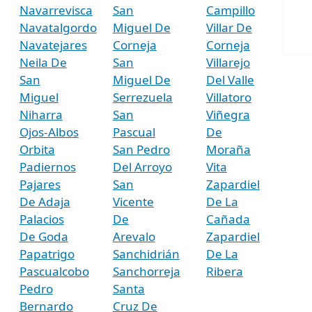
Navarrevisca
San
Campillo
Navatalgordo
Miguel De
Villar De
Navatejares
Corneja
Corneja
Neila De
San
Villarejo
San
Miguel De
Del Valle
Miguel
Serrezuela
Villatoro
Niharra
San
Viñegra
Ojos-Albos
Pascual
De
Orbita
San Pedro
Moraña
Padiernos
Del Arroyo
Vita
Pajares
San
Zapardiel
De Adaja
Vicente
De La
Palacios
De
Cañada
De Goda
Arevalo
Zapardiel
Papatrigo
Sanchidrián
De La
Pascualcobo
Sanchorreja
Ribera
Pedro
Santa
Bernardo
Cruz De