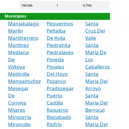
PACMA
1
0,75%
Municipios
Manjabalago
Peguerinos
Santa
Marlín
Peñalba
Cruz Del
Martiherrero
De Avila
Valle
Martínez
Piedrahita
Santa
Mediana
Piedralaves
María De
De
Poveda
Los
Voltoya
Poyales
Caballeros
Medinilla
Del Hoyo
Santa
Mengamuñoz
Pozanco
Maria Del
Mesegar
Pradosegar
Arroyo
De
Puerto
Santa
Corneja
Castilla
Maria Del
Mijares
Rasueros
Berrocal
Mingorría
Riocabado
Santa
Mironcillo
Riofrío
Maria Del