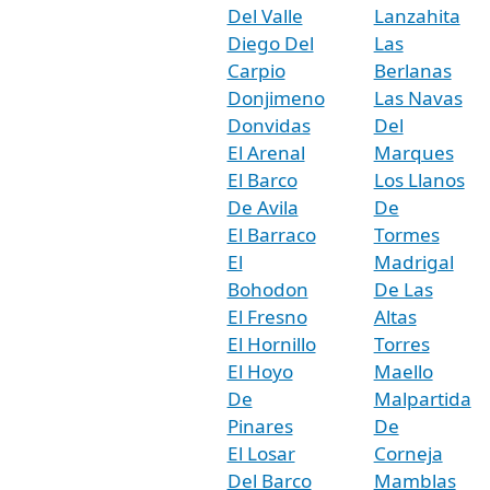
Del Valle
Lanzahita
Diego Del
Las
Carpio
Berlanas
Donjimeno
Las Navas
Donvidas
Del
El Arenal
Marques
El Barco
Los Llanos
De Avila
De
El Barraco
Tormes
El
Madrigal
Bohodon
De Las
El Fresno
Altas
El Hornillo
Torres
El Hoyo
Maello
De
Malpartida
Pinares
De
El Losar
Corneja
Del Barco
Mamblas