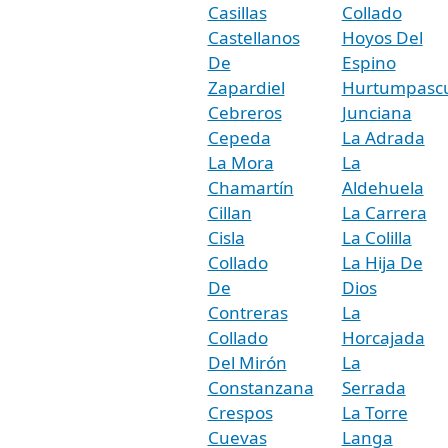
Casillas
Collado
Castellanos
Hoyos Del
De
Espino
Zapardiel
Hurtumpasc
Cebreros
Junciana
Cepeda
La Adrada
La Mora
La
Chamartín
Aldehuela
Cillan
La Carrera
Cisla
La Colilla
Collado
La Hija De
De
Dios
Contreras
La
Collado
Horcajada
Del Mirón
La
Constanzana
Serrada
Crespos
La Torre
Cuevas
Langa