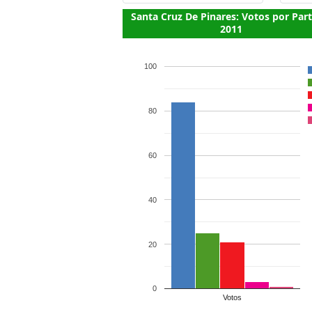
Santa Cruz De Pinares: Votos por Par
2011
100
80
60
40
20
0
Votos