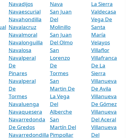
Navadijos
Nava
La Sierra
Navaescurial
San Juan
Valdecasa
Navahondilla
Del
Vega De
ual
Navalacruz
Molinillo
Santa
Navalmoral
San Juan
María
Navalonguilla
Del Olmo
Velayos
Navalosa
San
Villaflor
Navalperal
Lorenzo
Villafranca
De
De
De La
Pinares
Tormes
Sierra
Navalperal
San
Villanueva
De
Martin De
De Avila
Tormes
La Vega
Villanueva
Navaluenga
Del
De Gómez
Navaquesera
Alberche
Villanueva
Navarredonda
San
Del Aceral
De Gredos
Martín Del
Villanueva
Navarredondilla
Pimpollar
Del