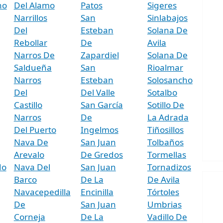
ho
Del Alamo
Patos
Sigeres
Narrillos
San
Sinlabajos
Del
Esteban
Solana De
Rebollar
De
Avila
Narros De
Zapardiel
Solana De
Saldueña
San
Rioalmar
Narros
Esteban
Solosancho
Del
Del Valle
Sotalbo
Castillo
San García
Sotillo De
Narros
De
La Adrada
Del Puerto
Ingelmos
Tiñosillos
Nava De
San Juan
Tolbaños
Arevalo
De Gredos
Tormellas
do
Nava Del
San Juan
Tornadizos
Barco
De La
De Avila
Navacepedilla
Encinilla
Tórtoles
De
San Juan
Umbrias
Corneja
De La
Vadillo De