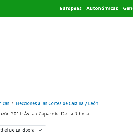
Pasar al contenido principal
Main menu
Europeas
Autonómicas
Gen
micas
Elecciones a las Cortes de Castilla y León
 León 2011: Ávila / Zapardiel De La Ribera