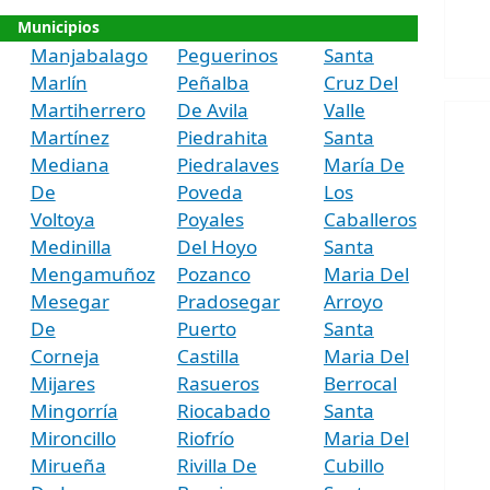
Municipios
Manjabalago
Peguerinos
Santa
Marlín
Peñalba
Cruz Del
Martiherrero
De Avila
Valle
Martínez
Piedrahita
Santa
Mediana
Piedralaves
María De
De
Poveda
Los
Voltoya
Poyales
Caballeros
Medinilla
Del Hoyo
Santa
Mengamuñoz
Pozanco
Maria Del
Mesegar
Pradosegar
Arroyo
De
Puerto
Santa
Corneja
Castilla
Maria Del
Mijares
Rasueros
Berrocal
Mingorría
Riocabado
Santa
Mironcillo
Riofrío
Maria Del
Mirueña
Rivilla De
Cubillo