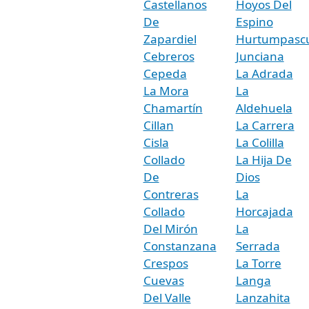
Castellanos
Hoyos Del
De
Espino
Zapardiel
Hurtumpasc
Cebreros
Junciana
Cepeda
La Adrada
La Mora
La
Chamartín
Aldehuela
Cillan
La Carrera
Cisla
La Colilla
Collado
La Hija De
De
Dios
Contreras
La
Collado
Horcajada
Del Mirón
La
Constanzana
Serrada
Crespos
La Torre
Cuevas
Langa
Del Valle
Lanzahita