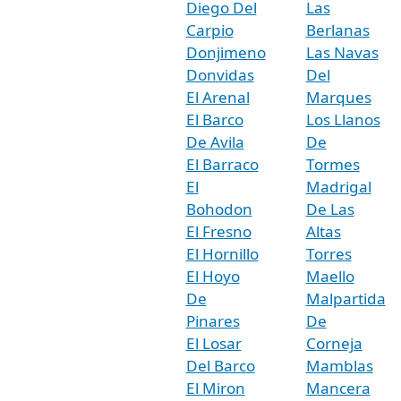
Diego Del
Las
Carpio
Berlanas
Donjimeno
Las Navas
Donvidas
Del
El Arenal
Marques
El Barco
Los Llanos
De Avila
De
El Barraco
Tormes
El
Madrigal
Bohodon
De Las
El Fresno
Altas
El Hornillo
Torres
El Hoyo
Maello
De
Malpartida
Pinares
De
El Losar
Corneja
Del Barco
Mamblas
El Miron
Mancera