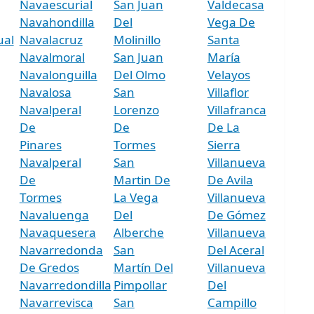
Navaescurial
San Juan
Valdecasa
Navahondilla
Del
Vega De
ual
Navalacruz
Molinillo
Santa
Navalmoral
San Juan
María
Navalonguilla
Del Olmo
Velayos
Navalosa
San
Villaflor
Navalperal
Lorenzo
Villafranca
De
De
De La
Pinares
Tormes
Sierra
Navalperal
San
Villanueva
De
Martin De
De Avila
Tormes
La Vega
Villanueva
Navaluenga
Del
De Gómez
Navaquesera
Alberche
Villanueva
Navarredonda
San
Del Aceral
De Gredos
Martín Del
Villanueva
Navarredondilla
Pimpollar
Del
Navarrevisca
San
Campillo