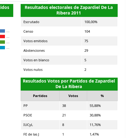
tidos
Resultados electorales de Zapardiel De La
Ribera 2011
Escrutado
100,00%
Censo
104
…
…
Votos emitidos
75
…
…
Abstenciones
29
Votos en blanco
5
Votos nulos
2
Resultados Votos por Partidos de Zapardiel
De La Ribera
Partidos
Votos
%
PP
38
55,88%
PSOE
21
30,88%
IUCyL
8
11,76%
FE de las J
1
1,47%