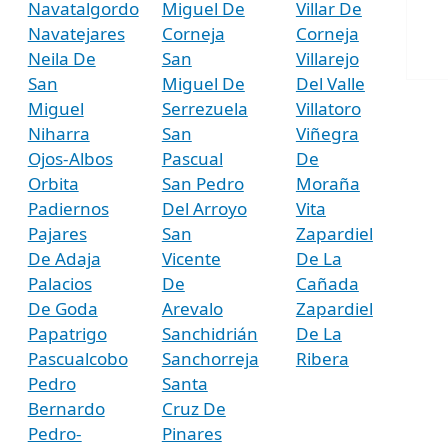
Navatalgordo
Miguel De
Villar De
Navatejares
Corneja
Corneja
Neila De
San
Villarejo
San
Miguel De
Del Valle
Miguel
Serrezuela
Villatoro
Niharra
San
Viñegra
Ojos-Albos
Pascual
De
Orbita
San Pedro
Moraña
Padiernos
Del Arroyo
Vita
Pajares
San
Zapardiel
De Adaja
Vicente
De La
Palacios
De
Cañada
De Goda
Arevalo
Zapardiel
Papatrigo
Sanchidrián
De La
Pascualcobo
Sanchorreja
Ribera
Pedro
Santa
Bernardo
Cruz De
Pedro-
Pinares