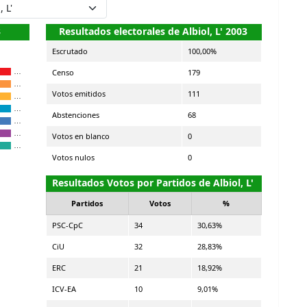
3
Resultados electorales de Albiol, L' 2003
Escrutado
100,00%
Censo
179
…
…
Votos emitidos
111
…
…
Abstenciones
68
…
…
Votos en blanco
0
…
Votos nulos
0
Resultados Votos por Partidos de Albiol, L'
Partidos
Votos
%
PSC-CpC
34
30,63%
CiU
32
28,83%
ERC
21
18,92%
ICV-EA
10
9,01%