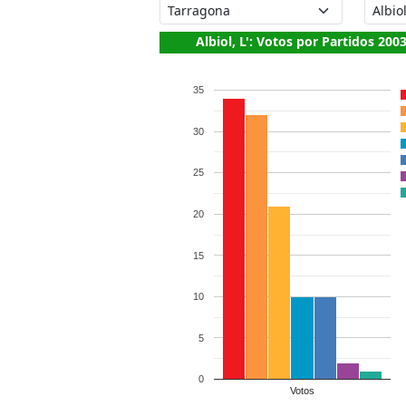
Albiol, L': Votos por Partidos 200
35
30
25
20
15
10
5
0
Votos