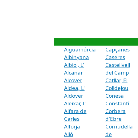
Aiguamúrcia
Capçanes
Albinyana
Caseres
Albiol, L'
Castellvell
Alcanar
del Camp
Alcover
Catllar, El
Aldea, L'
Colldejou
Aldover
Conesa
Aleixar, L'
Constantí
Alfara de
Corbera
Carles
d'Ebre
Alforja
Cornudella
Alió
de