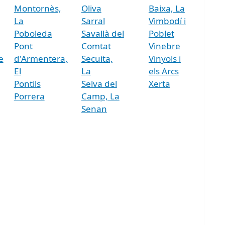
Montornès,
Oliva
Baixa, La
La
Sarral
Vimbodí i
Poboleda
Savallà del
Poblet
Pont
Comtat
Vinebre
e
d'Armentera,
Secuita,
Vinyols i
El
La
els Arcs
Pontils
Selva del
Xerta
Porrera
Camp, La
Senan