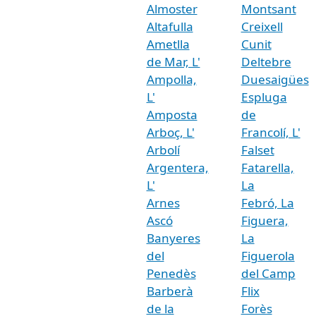
Almoster
Montsant
Altafulla
Creixell
Ametlla
Cunit
de Mar, L'
Deltebre
Ampolla,
Duesaigües
L'
Espluga
Amposta
de
Arboç, L'
Francolí, L'
Arbolí
Falset
Argentera,
Fatarella,
L'
La
Arnes
Febró, La
Ascó
Figuera,
Banyeres
La
del
Figuerola
Penedès
del Camp
Barberà
Flix
de la
Forès