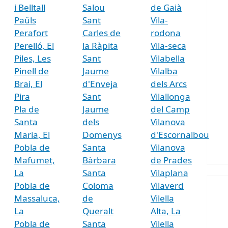
i Belltall
Salou
de Gaià
Paüls
Sant
Vila-
Perafort
Carles de
rodona
Perelló, El
la Ràpita
Vila-seca
Piles, Les
Sant
Vilabella
Pinell de
Jaume
Vilalba
Brai, El
d'Enveja
dels Arcs
Pira
Sant
Vilallonga
Pla de
Jaume
del Camp
Santa
dels
Vilanova
Maria, El
Domenys
d'Escornalbou
Pobla de
Santa
Vilanova
Mafumet,
Bàrbara
de Prades
La
Santa
Vilaplana
Pobla de
Coloma
Vilaverd
Massaluca,
de
Vilella
La
Queralt
Alta, La
Pobla de
Santa
Vilella