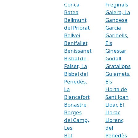
Conca
Freginals
Batea
Galera, La
Bellmunt
Gandesa
del Priorat
Garcia
Bellvei
Garidells,
Benifallet
Els
Benissanet
Ginestar
Bisbal de
Godall
Falset, La
Gratallops
Bisbal del
Guiamets,
Penedès,
Els
La
Horta de
Blancafort
Sant Joan
Bonastre
Lloar, El
Borges
Llorac
del Camp,
Llorenç
Les
del
Bot
Penedès