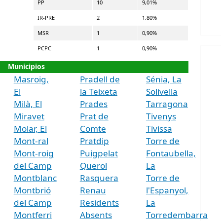
PP
10
9,01%
IR-PRE
2
1,80%
MSR
1
0,90%
PCPC
1
0,90%
Municipios
Masroig,
Pradell de
Sénia, La
El
la Teixeta
Solivella
Milà, El
Prades
Tarragona
Miravet
Prat de
Tivenys
Molar, El
Comte
Tivissa
Mont-ral
Pratdip
Torre de
Mont-roig
Puigpelat
Fontaubella,
del Camp
Querol
La
Montblanc
Rasquera
Torre de
Montbrió
Renau
l'Espanyol,
del Camp
Residents
La
Montferri
Absents
Torredembarra