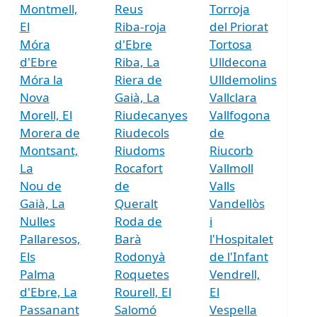
Montmell,
Reus
Torroja
El
Riba-roja
del Priorat
Móra
d'Ebre
Tortosa
d'Ebre
Riba, La
Ulldecona
Móra la
Riera de
Ulldemolins
Nova
Gaià, La
Vallclara
Morell, El
Riudecanyes
Vallfogona
Morera de
Riudecols
de
Montsant,
Riudoms
Riucorb
La
Rocafort
Vallmoll
Nou de
de
Valls
Gaià, La
Queralt
Vandellòs
Nulles
Roda de
i
Pallaresos,
Barà
l'Hospitalet
Els
Rodonyà
de l'Infant
Palma
Roquetes
Vendrell,
d'Ebre, La
Rourell, El
El
Passanant
Salomó
Vespella