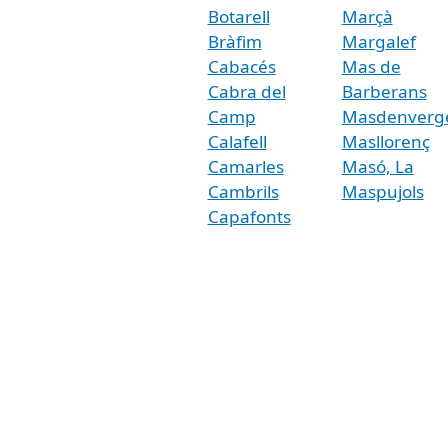
Botarell
Marçà
Bràfim
Margalef
Cabacés
Mas de
Cabra del
Barberans
Camp
Masdenverg
Calafell
Masllorenç
Camarles
Masó, La
Cambrils
Maspujols
Capafonts