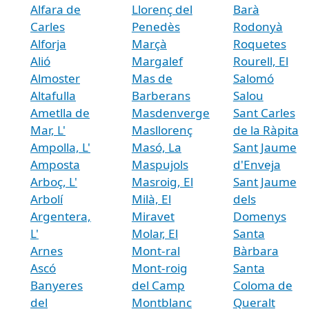
Alfara de
Llorenç del
Barà
Carles
Penedès
Rodonyà
Alforja
Marçà
Roquetes
Alió
Margalef
Rourell, El
Almoster
Mas de
Salomó
Altafulla
Barberans
Salou
Ametlla de
Masdenverge
Sant Carles
Mar, L'
Masllorenç
de la Ràpita
Ampolla, L'
Masó, La
Sant Jaume
Amposta
Maspujols
d'Enveja
Arboç, L'
Masroig, El
Sant Jaume
Arbolí
Milà, El
dels
Argentera,
Miravet
Domenys
L'
Molar, El
Santa
Arnes
Mont-ral
Bàrbara
Ascó
Mont-roig
Santa
Banyeres
del Camp
Coloma de
del
Montblanc
Queralt