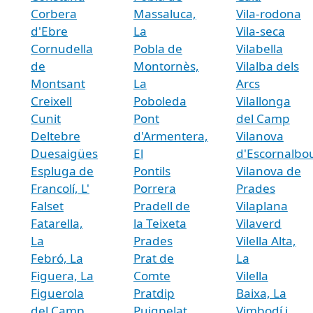
Corbera
Massaluca,
Vila-rodona
d'Ebre
La
Vila-seca
Cornudella
Pobla de
Vilabella
de
Montornès,
Vilalba dels
Montsant
La
Arcs
Creixell
Poboleda
Vilallonga
Cunit
Pont
del Camp
Deltebre
d'Armentera,
Vilanova
Duesaigües
El
d'Escornalbo
Espluga de
Pontils
Vilanova de
Francolí, L'
Porrera
Prades
Falset
Pradell de
Vilaplana
Fatarella,
la Teixeta
Vilaverd
La
Prades
Vilella Alta,
Febró, La
Prat de
La
Figuera, La
Comte
Vilella
Figuerola
Pratdip
Baixa, La
del Camp
Puigpelat
Vimbodí i