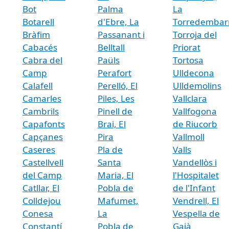
Bot
Palma
La
Botarell
d'Ebre, La
Torredembar
Bràfim
Passanant i
Torroja del
Cabacés
Belltall
Priorat
Cabra del
Paüls
Tortosa
Camp
Perafort
Ulldecona
Calafell
Perelló, El
Ulldemolins
Camarles
Piles, Les
Vallclara
Cambrils
Pinell de
Vallfogona
Capafonts
Brai, El
de Riucorb
Capçanes
Pira
Vallmoll
Caseres
Pla de
Valls
Castellvell
Santa
Vandellòs i
del Camp
Maria, El
l'Hospitalet
Catllar, El
Pobla de
de l'Infant
Colldejou
Mafumet,
Vendrell, El
Conesa
La
Vespella de
Constantí
Pobla de
Gaià