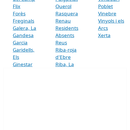
Flix
Querol
Poblet
Forès
Rasquera
Vinebre
Freginals
Renau
Vinyols i els
Galera, La
Residents
Arcs
Gandesa
Absents
Xerta
Garcia
Reus
Garidells,
Riba-roja
Els
d'Ebre
Ginestar
Riba, La