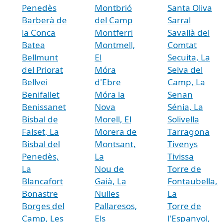
Penedès
Montbrió
Santa Oliva
Barberà de
del Camp
Sarral
la Conca
Montferri
Savallà del
Batea
Montmell,
Comtat
Bellmunt
El
Secuita, La
del Priorat
Móra
Selva del
Bellvei
d'Ebre
Camp, La
Benifallet
Móra la
Senan
Benissanet
Nova
Sénia, La
Bisbal de
Morell, El
Solivella
Falset, La
Morera de
Tarragona
Bisbal del
Montsant,
Tivenys
Penedès,
La
Tivissa
La
Nou de
Torre de
Blancafort
Gaià, La
Fontaubella,
Bonastre
Nulles
La
Borges del
Pallaresos,
Torre de
Camp, Les
Els
l'Espanyol,