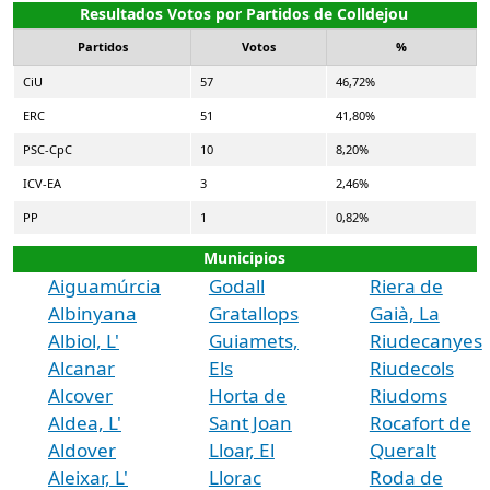
Resultados Votos por Partidos de Colldejou
Partidos
Votos
%
CiU
57
46,72%
ERC
51
41,80%
PSC-CpC
10
8,20%
ICV-EA
3
2,46%
PP
1
0,82%
Municipios
Aiguamúrcia
Godall
Riera de
Albinyana
Gratallops
Gaià, La
Albiol, L'
Guiamets,
Riudecanyes
Alcanar
Els
Riudecols
Alcover
Horta de
Riudoms
Aldea, L'
Sant Joan
Rocafort de
Aldover
Lloar, El
Queralt
Aleixar, L'
Llorac
Roda de