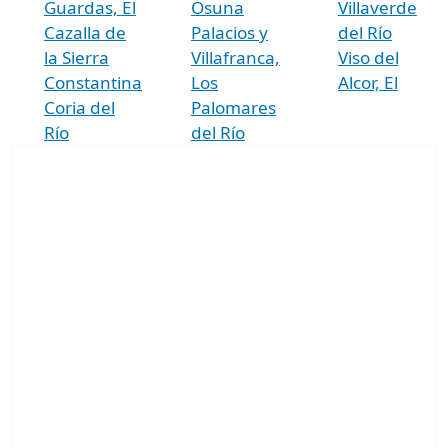
Guardas, El
Osuna
Villaverde
Cazalla de
Palacios y
del Río
la Sierra
Villafranca,
Viso del
Constantina
Los
Alcor, El
Coria del
Palomares
Río
del Río