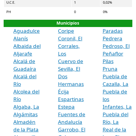
U.C.E.
1
0,02%
PH
0
0%
Municipios
Aguadulce
Coripe
Paradas
Alanís
Coronil, El
Pedrera
Albaida del
Corrales,
Pedroso, El
Aljarafe
Los
Peñaflor
Alcalá de
Cuervo de
Pilas
Guadaíra
Sevilla, El
Pruna
Alcalá del
Dos
Puebla de
Río
Hermanas
Cazalla, La
Alcolea del
Écija
Puebla de
Río
Espartinas
los
Algaba, La
Estepa
Infantes, La
Algámitas
Fuentes de
Puebla del
Almadén
Andalucía
Río, La
de la Plata
Garrobo, El
Real de la