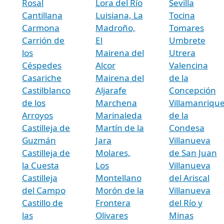
Rosal
Lora del Río
Sevilla
Cantillana
Luisiana, La
Tocina
Carmona
Madroño,
Tomares
Carrión de
El
Umbrete
los
Mairena del
Utrera
Céspedes
Alcor
Valencina
Casariche
Mairena del
de la
Castilblanco
Aljarafe
Concepción
de los
Marchena
Villamanriqu
Arroyos
Marinaleda
de la
Castilleja de
Martín de la
Condesa
Guzmán
Jara
Villanueva
Castilleja de
Molares,
de San Juan
la Cuesta
Los
Villanueva
Castilleja
Montellano
del Ariscal
del Campo
Morón de la
Villanueva
Castillo de
Frontera
del Río y
las
Olivares
Minas