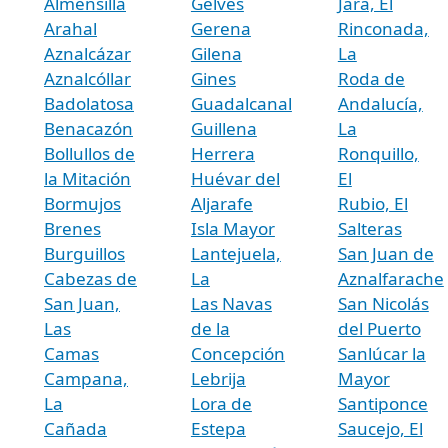
Almensilla
Gelves
Jara, El
Arahal
Gerena
Rinconada,
Aznalcázar
Gilena
La
Aznalcóllar
Gines
Roda de
Badolatosa
Guadalcanal
Andalucía,
Benacazón
Guillena
La
Bollullos de
Herrera
Ronquillo,
la Mitación
Huévar del
El
Bormujos
Aljarafe
Rubio, El
Brenes
Isla Mayor
Salteras
Burguillos
Lantejuela,
San Juan de
Cabezas de
La
Aznalfarache
San Juan,
Las Navas
San Nicolás
Las
de la
del Puerto
Camas
Concepción
Sanlúcar la
Campana,
Lebrija
Mayor
La
Lora de
Santiponce
Cañada
Estepa
Saucejo, El