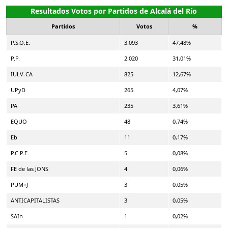
Resultados Votos por Partidos de Alcalá del Río
Partidos
Votos
%
P.S.O.E.
3.093
47,48%
P.P.
2.020
31,01%
IULV-CA
825
12,67%
UPyD
265
4,07%
PA
235
3,61%
EQUO
48
0,74%
Eb
11
0,17%
P.C.P.E.
5
0,08%
FE de las JONS
4
0,06%
PUM+J
3
0,05%
ANTICAPITALISTAS
3
0,05%
SAIn
1
0,02%