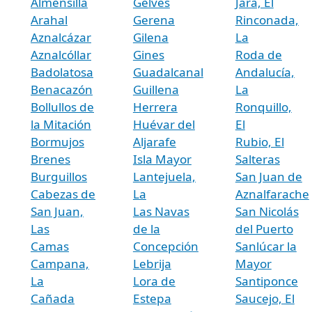
Almensilla
Gelves
Jara, El
Arahal
Gerena
Rinconada,
Aznalcázar
Gilena
La
Aznalcóllar
Gines
Roda de
Badolatosa
Guadalcanal
Andalucía,
Benacazón
Guillena
La
Bollullos de
Herrera
Ronquillo,
la Mitación
Huévar del
El
Bormujos
Aljarafe
Rubio, El
Brenes
Isla Mayor
Salteras
Burguillos
Lantejuela,
San Juan de
Cabezas de
La
Aznalfarache
San Juan,
Las Navas
San Nicolás
Las
de la
del Puerto
Camas
Concepción
Sanlúcar la
Campana,
Lebrija
Mayor
La
Lora de
Santiponce
Cañada
Estepa
Saucejo, El