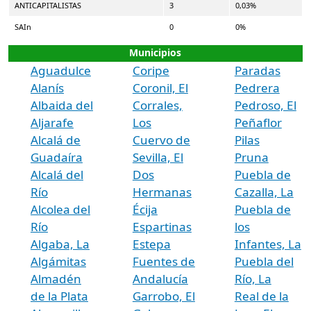
ANTICAPITALISTAS
3
0,03%
SAIn
0
0%
Municipios
Aguadulce
Coripe
Paradas
Alanís
Coronil, El
Pedrera
Albaida del
Corrales,
Pedroso, El
Aljarafe
Los
Peñaflor
Alcalá de
Cuervo de
Pilas
Guadaíra
Sevilla, El
Pruna
Alcalá del
Dos
Puebla de
Río
Hermanas
Cazalla, La
Alcolea del
Écija
Puebla de
Río
Espartinas
los
Algaba, La
Estepa
Infantes, La
Algámitas
Fuentes de
Puebla del
Almadén
Andalucía
Río, La
de la Plata
Garrobo, El
Real de la