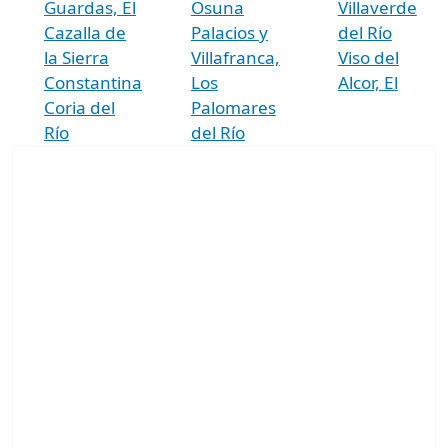
Guardas, El
Osuna
Villaverde
Cazalla de
Palacios y
del Río
la Sierra
Villafranca,
Viso del
Constantina
Los
Alcor, El
Coria del
Palomares
Río
del Río