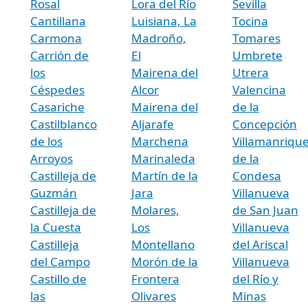
Rosal
Lora del Río
Sevilla
Cantillana
Luisiana, La
Tocina
Carmona
Madroño,
Tomares
Carrión de
El
Umbrete
los
Mairena del
Utrera
Céspedes
Alcor
Valencina
Casariche
Mairena del
de la
Castilblanco
Aljarafe
Concepción
de los
Marchena
Villamanriqu
Arroyos
Marinaleda
de la
Castilleja de
Martín de la
Condesa
Guzmán
Jara
Villanueva
Castilleja de
Molares,
de San Juan
la Cuesta
Los
Villanueva
Castilleja
Montellano
del Ariscal
del Campo
Morón de la
Villanueva
Castillo de
Frontera
del Río y
las
Olivares
Minas