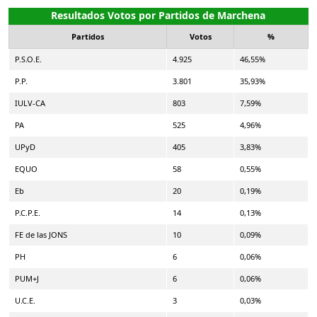
Resultados Votos por Partidos de Marchena
Partidos
Votos
%
P.S.O.E.
4.925
46,55%
P.P.
3.801
35,93%
IULV-CA
803
7,59%
PA
525
4,96%
UPyD
405
3,83%
EQUO
58
0,55%
Eb
20
0,19%
P.C.P.E.
14
0,13%
FE de las JONS
10
0,09%
PH
6
0,06%
PUM+J
6
0,06%
U.C.E.
3
0,03%