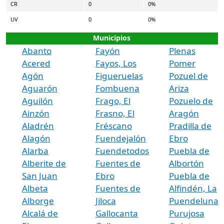
CR
0
0%
UV
0
0%
Municipios
Abanto
Fayón
Plenas
Acered
Fayos, Los
Pomer
Agón
Figueruelas
Pozuel de
Aguarón
Fombuena
Ariza
Aguilón
Frago, El
Pozuelo de
Ainzón
Frasno, El
Aragón
Aladrén
Fréscano
Pradilla de
Alagón
Fuendejalón
Ebro
Alarba
Fuendetodos
Puebla de
Alberite de
Fuentes de
Albortón
San Juan
Ebro
Puebla de
Albeta
Fuentes de
Alfindén, La
Alborge
Jiloca
Puendeluna
Alcalá de
Gallocanta
Purujosa