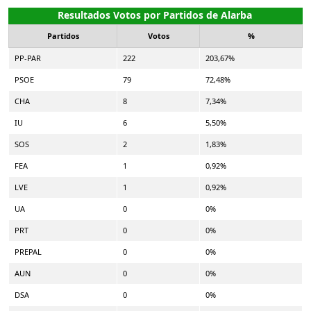
Resultados Votos por Partidos de Alarba
Partidos
Votos
%
PP-PAR
222
203,67%
PSOE
79
72,48%
CHA
8
7,34%
IU
6
5,50%
SOS
2
1,83%
FEA
1
0,92%
LVE
1
0,92%
UA
0
0%
PRT
0
0%
PREPAL
0
0%
AUN
0
0%
DSA
0
0%