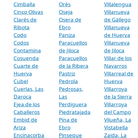
Cimballa
Orés
Villalengua
Cinco Olivas
Oseja
Villanueva
Clarés de
Osera de
de Gállego
Ribota
Ebro
Villanueva
Codo
Paniza
de Huerva
Codos
Paracuellos
Villanueva
Contamina
de Jiloca
de Jiloca
Cosuenda
Paracuellos
Villar de los
Cuarte de
de la Ribera
Navarros
Huerva
Pastriz
Villarreal de
Cubel
Pedrola
Huerva
Cuerlas, Las
Pedrosas,
Villarroya
Daroca
Las
de la Sierra
Ejea de los
Perdiguera
Villarroya
Caballeros
Piedratajada
del Campo
Embid de
Pina de
Vilueña, La
Ariza
Ebro
Vistabella
Encinacorba
Pinseque
Zaida, La