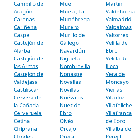
Campillo de
Muel
Martín
Aragón
Muela, La
Valdehorna
Carenas
Munébrega
Valmadrid
Cariñena
Murero
Valpalmas
Caspe
Murillo de
Valtorres
Castejón de
Gállego
Velilla de
Alarba
Navardún
Ebro
Castejón de
Nigüella
Velilla de
las Armas
Nombrevilla
Jiloca
Castejón de
Nonaspe
Vera de
Valdejasa
Novallas
Moncayo
Castiliscar
Novillas
Vierlas
Cervera de
Nuévalos
Villadoz
la Cañada
Nuez de
Villafeliche
Cerveruela
Ebro
Villafranca
Cetina
Olvés
de Ebro
Chiprana
Orcajo
Villalba de
Chodes
Orera
Perejil