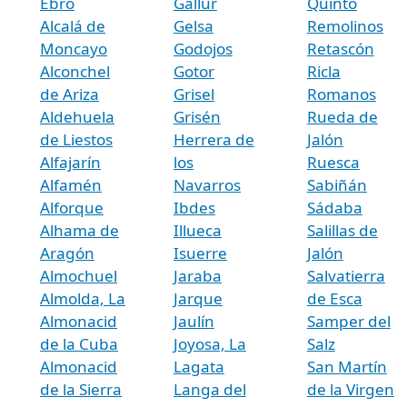
Ebro
Gallur
Quinto
Alcalá de
Gelsa
Remolinos
Moncayo
Godojos
Retascón
Alconchel
Gotor
Ricla
de Ariza
Grisel
Romanos
Aldehuela
Grisén
Rueda de
de Liestos
Herrera de
Jalón
Alfajarín
los
Ruesca
Alfamén
Navarros
Sabiñán
Alforque
Ibdes
Sádaba
Alhama de
Illueca
Salillas de
Aragón
Isuerre
Jalón
Almochuel
Jaraba
Salvatierra
Almolda, La
Jarque
de Esca
Almonacid
Jaulín
Samper del
de la Cuba
Joyosa, La
Salz
Almonacid
Lagata
San Martín
de la Sierra
Langa del
de la Virgen