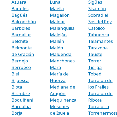
Azuara
Luna
Sigüés
Badules
Maella
Sisamón
Bagüés
Magallón
Sobradiel
Balconchán
Mainar
Sos del Rey
Bárboles
Malanquilla
Católico
Bardallur
Maleján
Tabuenca
Belchite
Mallén
Talamantes
Belmonte
Malón
Tarazona
de Gracián
Maluenda
Tauste
Berdejo
Manchones
Terrer
Berrueco
Mara
Tierga
Biel
María de
Tobed
Bijuesca
Huerva
Torralba de
Biota
Mediana de
los Frailes
Bisimbre
Aragón
Torralba de
Boquiñeni
Mequinenza
Ribota
Bordalba
Mesones
Torralbilla
Borja
de Isuela
Torrehermos