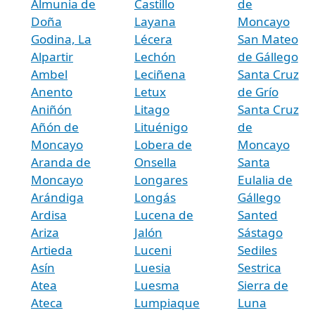
Almunia de
Castillo
de
Doña
Layana
Moncayo
Godina, La
Lécera
San Mateo
Alpartir
Lechón
de Gállego
Ambel
Leciñena
Santa Cruz
Anento
Letux
de Grío
Aniñón
Litago
Santa Cruz
Añón de
Lituénigo
de
Moncayo
Lobera de
Moncayo
Aranda de
Onsella
Santa
Moncayo
Longares
Eulalia de
Arándiga
Longás
Gállego
Ardisa
Lucena de
Santed
Ariza
Jalón
Sástago
Artieda
Luceni
Sediles
Asín
Luesia
Sestrica
Atea
Luesma
Sierra de
Ateca
Lumpiaque
Luna