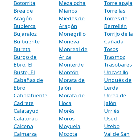
Botorrita
Mezalocha
Torrelapaja
Brea de
Mianos
Torrellas
Aragón
Miedes de
Torres de
Bubierca
Aragón
Berrellén
Bujaraloz
Monegrillo
Torrijo de la
Bulbuente
Moneva
Cañada
Bureta
Monreal de
Tosos
Burgo de
Ariza
Trasmoz
Ebro, El
Monterde
Trasobares
Buste, El
Montón
Uncastillo
Cabañas de
Morata de
Undués de
Ebro
Jalón
Lerda
Cabolafuente
Morata de
Urrea de
Cadrete
Jiloca
Jalón
Calatayud
Morés
Urriés
Calatorao
Moros
Used
Calcena
Moyuela
Utebo
Calmarza
Mozota
Val de San