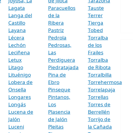
e
Joyosa, La
de Jiloca
Tarazona
Lagata
Paracuellos
Tauste
Langa del
de la
Terrer
Castillo
Ribera
Tierga
Layana
Pastriz
Tobed
Lécera
Pedrola
Torralba
Lechón
Pedrosas,
de los
Leciñena
Las
Frailes
Letux
Perdiguera
Torralba
Litago
Piedratajada
de Ribota
Lituénigo
Pina de
Torralbilla
Lobera de
Ebro
Torrehermosa
Onsella
Pinseque
Torrelapaja
Longares
Pintanos,
Torrellas
Longás
Los
Torres de
Lucena de
Plasencia
Berrellén
Jalón
de Jalón
Torrijo de
Luceni
Pleitas
la Cañada