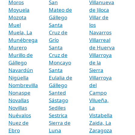
Moros
San
Villanueva
Moyuela
Mateo de
de Jiloca
Mozota
Gállego
Villar de
Muel
Santa
los
Muela, La
Cruz de
Navarros
Munébrega
Grío
Villarreal
s
Murero
Santa
de Huerva
Murillo de
Cruz de
Villarroya
Gállego
Moncayo
de la
Navardún
Santa
Sierra
Nigüella
Eulalia de
Villarroya
Nombrevilla
Gállego
del
Nonaspe
Santed
Campo
Novallas
Sástago
Vilueña,
Novillas
Sediles
La
Nuévalos
Sestrica
Vistabella
Nuez de
Sierra de
Zaida, La
Ebro
Luna
Zaragoza