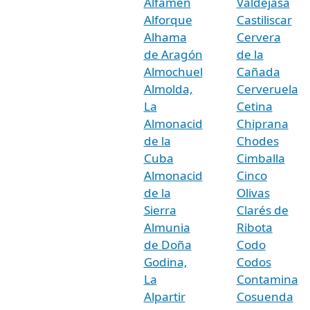
Alfamén
Valdejasa
Alforque
Castiliscar
Alhama
Cervera
de Aragón
de la
Almochuel
Cañada
Almolda,
Cerveruela
La
Cetina
Almonacid
Chiprana
de la
Chodes
Cuba
Cimballa
Almonacid
Cinco
de la
Olivas
Sierra
Clarés de
Almunia
Ribota
de Doña
Codo
Godina,
Codos
La
Contamina
Alpartir
Cosuenda