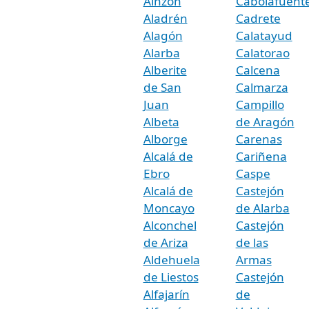
Ainzón
Cabolafuent
Aladrén
Cadrete
Alagón
Calatayud
Alarba
Calatorao
Alberite
Calcena
de San
Calmarza
Juan
Campillo
Albeta
de Aragón
Alborge
Carenas
Alcalá de
Cariñena
Ebro
Caspe
Alcalá de
Castejón
Moncayo
de Alarba
Alconchel
Castejón
de Ariza
de las
Aldehuela
Armas
de Liestos
Castejón
Alfajarín
de