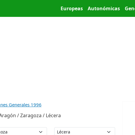
Pasar al contenido principal
Main menu
Europeas
Autonómicas
Gen
ones Generales 1996
Aragón / Zaragoza / Lécera