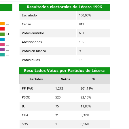
Resultados electorales de Lécera 1996
Escrutado
100,00%
Censo
812
…
…
Votos emitidos
657
IU
…
Abstenciones
155
…
…
Votos en blanco
9
…
Votos nulos
15
Resultados Votos por Partidos de Lécera
Partidos
Votos
%
PP-PAR
1.273
201,11%
PSOE
520
82,15%
IU
75
11,85%
CHA
21
3,32%
SOS
1
0,16%