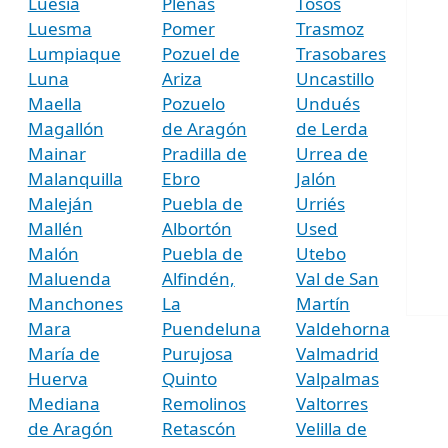
Luesia
Plenas
Tosos
Luesma
Pomer
Trasmoz
Lumpiaque
Pozuel de
Trasobares
Luna
Ariza
Uncastillo
Maella
Pozuelo
Undués
Magallón
de Aragón
de Lerda
Mainar
Pradilla de
Urrea de
Malanquilla
Ebro
Jalón
Maleján
Puebla de
Urriés
Mallén
Albortón
Used
Malón
Puebla de
Utebo
Maluenda
Alfindén,
Val de San
Manchones
La
Martín
Mara
Puendeluna
Valdehorna
María de
Purujosa
Valmadrid
Huerva
Quinto
Valpalmas
Mediana
Remolinos
Valtorres
de Aragón
Retascón
Velilla de