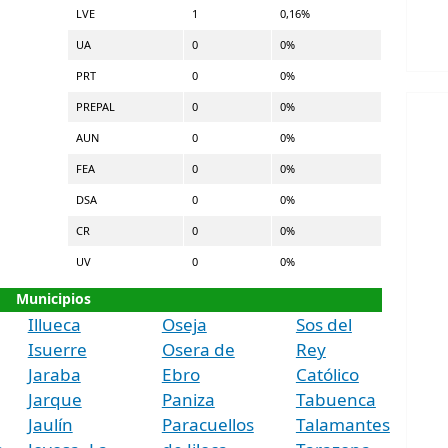
LVE
1
0,16%
UA
0
0%
PRT
0
0%
PREPAL
0
0%
AUN
0
0%
FEA
0
0%
DSA
0
0%
CR
0
0%
UV
0
0%
Municipios
Illueca
Oseja
Sos del
Isuerre
Osera de
Rey
Jaraba
Ebro
Católico
Jarque
Paniza
Tabuenca
Jaulín
Paracuellos
Talamantes