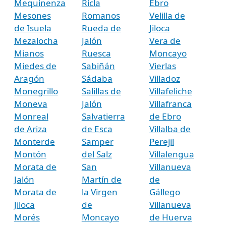
Mequinenza
Ricla
Ebro
Mesones
Romanos
Velilla de
de Isuela
Rueda de
Jiloca
Mezalocha
Jalón
Vera de
Mianos
Ruesca
Moncayo
Miedes de
Sabiñán
Vierlas
Aragón
Sádaba
Villadoz
Monegrillo
Salillas de
Villafeliche
Moneva
Jalón
Villafranca
Monreal
Salvatierra
de Ebro
de Ariza
de Esca
Villalba de
Monterde
Samper
Perejil
Montón
del Salz
Villalengua
Morata de
San
Villanueva
Jalón
Martín de
de
Morata de
la Virgen
Gállego
Jiloca
de
Villanueva
Morés
Moncayo
de Huerva