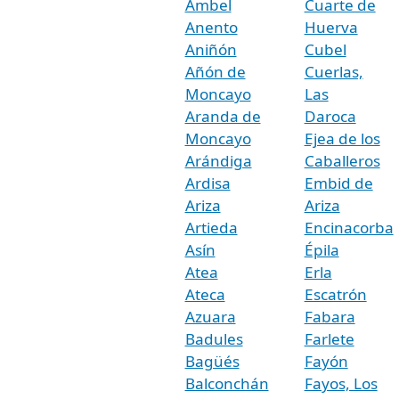
Ambel
Cuarte de
Anento
Huerva
Aniñón
Cubel
Añón de
Cuerlas,
Moncayo
Las
Aranda de
Daroca
Moncayo
Ejea de los
Arándiga
Caballeros
Ardisa
Embid de
Ariza
Ariza
Artieda
Encinacorba
Asín
Épila
Atea
Erla
Ateca
Escatrón
Azuara
Fabara
Badules
Farlete
Bagüés
Fayón
Balconchán
Fayos, Los