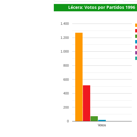
Lécera: Votos por Partidos 1996
1.400
1.200
1.000
800
600
400
200
0
Votos