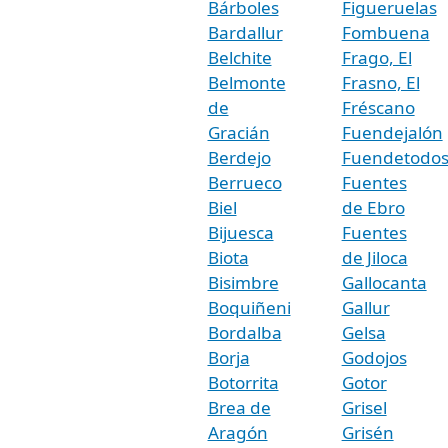
Bárboles
Figueruelas
Bardallur
Fombuena
Belchite
Frago, El
Belmonte
Frasno, El
de
Fréscano
Gracián
Fuendejalón
Berdejo
Fuendetodo
Berrueco
Fuentes
Biel
de Ebro
Bijuesca
Fuentes
Biota
de Jiloca
Bisimbre
Gallocanta
Boquiñeni
Gallur
Bordalba
Gelsa
Borja
Godojos
Botorrita
Gotor
Brea de
Grisel
Aragón
Grisén