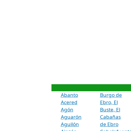
Abanto
Burgo de
Acered
Ebro, El
Agón
Buste, El
Aguarón
Cabañas
Aguilón
de Ebro