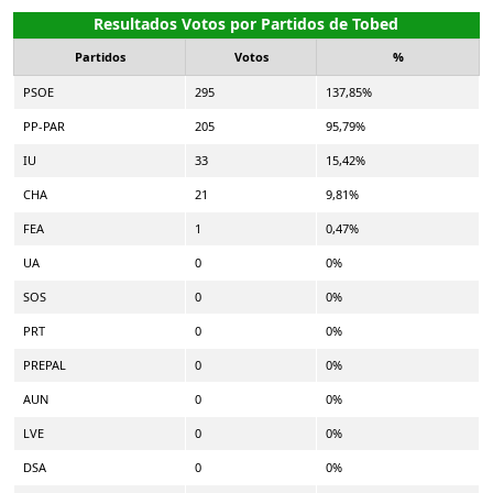
Resultados Votos por Partidos de Tobed
Partidos
Votos
%
PSOE
295
137,85%
PP-PAR
205
95,79%
IU
33
15,42%
CHA
21
9,81%
FEA
1
0,47%
UA
0
0%
SOS
0
0%
PRT
0
0%
PREPAL
0
0%
AUN
0
0%
LVE
0
0%
DSA
0
0%