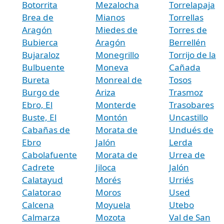
Botorrita
Mezalocha
Torrelapaja
Brea de
Mianos
Torrellas
Aragón
Miedes de
Torres de
Bubierca
Aragón
Berrellén
Bujaraloz
Monegrillo
Torrijo de la
Bulbuente
Moneva
Cañada
Bureta
Monreal de
Tosos
Burgo de
Ariza
Trasmoz
Ebro, El
Monterde
Trasobares
Buste, El
Montón
Uncastillo
Cabañas de
Morata de
Undués de
Ebro
Jalón
Lerda
Cabolafuente
Morata de
Urrea de
Cadrete
Jiloca
Jalón
Calatayud
Morés
Urriés
Calatorao
Moros
Used
Calcena
Moyuela
Utebo
Calmarza
Mozota
Val de San