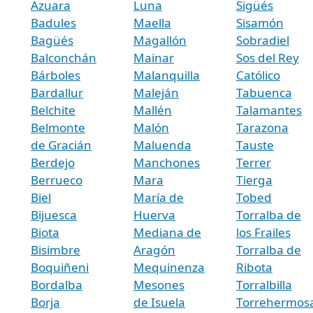
Azuara
Luna
Sigüés
Badules
Maella
Sisamón
Bagüés
Magallón
Sobradiel
Balconchán
Mainar
Sos del Rey
Bárboles
Malanquilla
Católico
Bardallur
Maleján
Tabuenca
Belchite
Mallén
Talamantes
Belmonte
Malón
Tarazona
de Gracián
Maluenda
Tauste
Berdejo
Manchones
Terrer
Berrueco
Mara
Tierga
Biel
María de
Tobed
Bijuesca
Huerva
Torralba de
Biota
Mediana de
los Frailes
Bisimbre
Aragón
Torralba de
Boquiñeni
Mequinenza
Ribota
Bordalba
Mesones
Torralbilla
Borja
de Isuela
Torrehermos