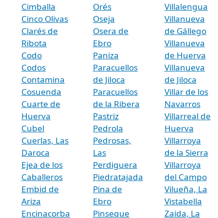
Cimballa
Orés
Villalengua
Cinco Olivas
Oseja
Villanueva
Clarés de
Osera de
de Gállego
Ribota
Ebro
Villanueva
Codo
Paniza
de Huerva
Codos
Paracuellos
Villanueva
Contamina
de Jiloca
de Jiloca
Cosuenda
Paracuellos
Villar de los
Cuarte de
de la Ribera
Navarros
Huerva
Pastriz
Villarreal de
Cubel
Pedrola
Huerva
Cuerlas, Las
Pedrosas,
Villarroya
Daroca
Las
de la Sierra
Ejea de los
Perdiguera
Villarroya
Caballeros
Piedratajada
del Campo
Embid de
Pina de
Vilueña, La
Ariza
Ebro
Vistabella
Encinacorba
Pinseque
Zaida, La