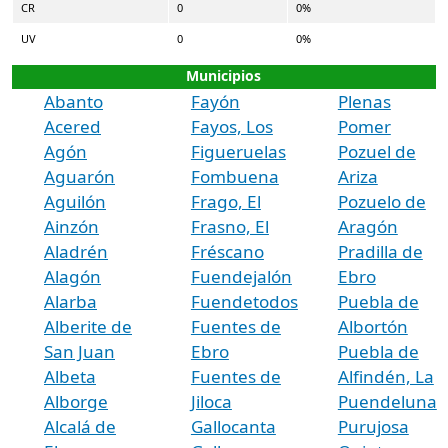
CR
0
0%
UV
0
0%
Municipios
Abanto
Fayón
Plenas
Acered
Fayos, Los
Pomer
Agón
Figueruelas
Pozuel de
Aguarón
Fombuena
Ariza
Aguilón
Frago, El
Pozuelo de
Ainzón
Frasno, El
Aragón
Aladrén
Fréscano
Pradilla de
Alagón
Fuendejalón
Ebro
Alarba
Fuendetodos
Puebla de
Alberite de
Fuentes de
Albortón
San Juan
Ebro
Puebla de
Albeta
Fuentes de
Alfindén, La
Alborge
Jiloca
Puendeluna
Alcalá de
Gallocanta
Purujosa