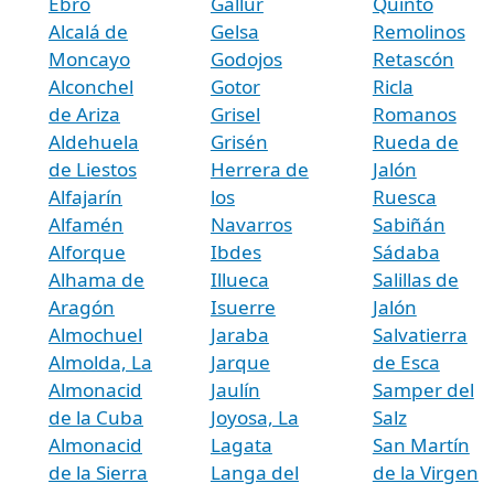
Ebro
Gallur
Quinto
Alcalá de
Gelsa
Remolinos
Moncayo
Godojos
Retascón
Alconchel
Gotor
Ricla
de Ariza
Grisel
Romanos
Aldehuela
Grisén
Rueda de
de Liestos
Herrera de
Jalón
Alfajarín
los
Ruesca
Alfamén
Navarros
Sabiñán
Alforque
Ibdes
Sádaba
Alhama de
Illueca
Salillas de
Aragón
Isuerre
Jalón
Almochuel
Jaraba
Salvatierra
Almolda, La
Jarque
de Esca
Almonacid
Jaulín
Samper del
de la Cuba
Joyosa, La
Salz
Almonacid
Lagata
San Martín
de la Sierra
Langa del
de la Virgen