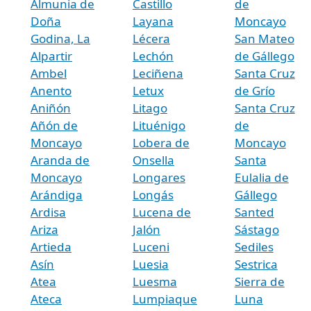
Almunia de
Castillo
de
Doña
Layana
Moncayo
Godina, La
Lécera
San Mateo
Alpartir
Lechón
de Gállego
Ambel
Leciñena
Santa Cruz
Anento
Letux
de Grío
Aniñón
Litago
Santa Cruz
Añón de
Lituénigo
de
Moncayo
Lobera de
Moncayo
Aranda de
Onsella
Santa
Moncayo
Longares
Eulalia de
Arándiga
Longás
Gállego
Ardisa
Lucena de
Santed
Ariza
Jalón
Sástago
Artieda
Luceni
Sediles
Asín
Luesia
Sestrica
Atea
Luesma
Sierra de
Ateca
Lumpiaque
Luna