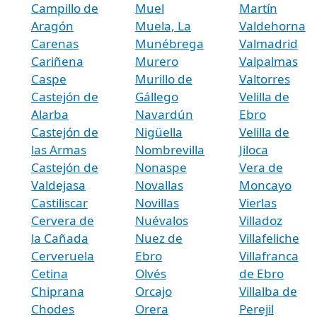
Campillo de
Muel
Martín
Aragón
Muela, La
Valdehorna
Carenas
Munébrega
Valmadrid
Cariñena
Murero
Valpalmas
Caspe
Murillo de
Valtorres
Castejón de
Gállego
Velilla de
Alarba
Navardún
Ebro
Castejón de
Nigüella
Velilla de
las Armas
Nombrevilla
Jiloca
Castejón de
Nonaspe
Vera de
Valdejasa
Novallas
Moncayo
Castiliscar
Novillas
Vierlas
Cervera de
Nuévalos
Villadoz
la Cañada
Nuez de
Villafeliche
Cerveruela
Ebro
Villafranca
Cetina
Olvés
de Ebro
Chiprana
Orcajo
Villalba de
Chodes
Orera
Perejil