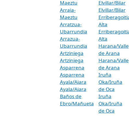
Maeztu
Elvillar/Bilar
Arraia-
Elvillar/Bilar
Maeztu
Erriberagoiti
Arratzua-
Alta
Ubarrundia
Erriberagoiti
Arrazua-
Alta
Ubarrundia
Harana/Valle
Artziniega
de Arana
Artziniega
Harana/Valle
Asparrena
de Arana
Asparrena
Iruña
Ayala/Aiara
Oka/Iruña
Ayala/Aiara
de Oca
Baños de
Iruña
Ebro/Mañueta
Oka/Iruña
de Oca