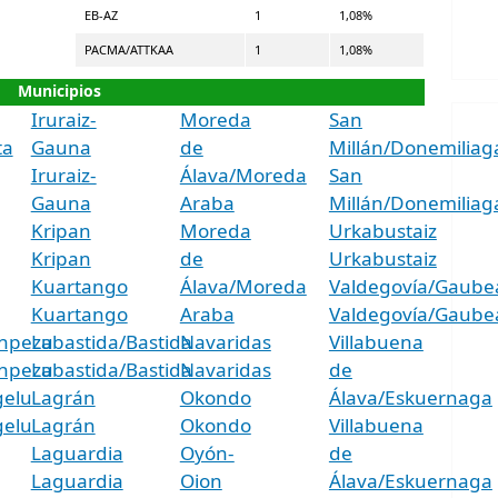
EB-AZ
1
1,08%
PACMA/ATTKAA
1
1,08%
Municipios
Iruraiz-
Moreda
San
ta
Gauna
de
Millán/Donemiliag
Iruraiz-
Álava/Moreda
San
Gauna
Araba
Millán/Donemiliag
Kripan
Moreda
Urkabustaiz
Kripan
de
Urkabustaiz
Kuartango
Álava/Moreda
Valdegovía/Gaube
Kuartango
Araba
Valdegovía/Gaube
npezu
Labastida/Bastida
Navaridas
Villabuena
npezu
Labastida/Bastida
Navaridas
de
gelu
Lagrán
Okondo
Álava/Eskuernaga
gelu
Lagrán
Okondo
Villabuena
Laguardia
Oyón-
de
Laguardia
Oion
Álava/Eskuernaga