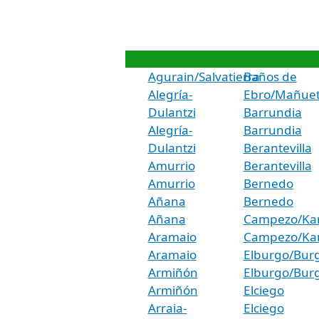
Agurain/Salvatierra
Baños de
Alegría-
Ebro/Mañue
Dulantzi
Barrundia
Alegría-
Barrundia
Dulantzi
Berantevilla
Amurrio
Berantevilla
Amurrio
Bernedo
Añana
Bernedo
Añana
Campezo/Ka
Aramaio
Campezo/Ka
Aramaio
Elburgo/Bur
Armiñón
Elburgo/Bur
Armiñón
Elciego
Arraia-
Elciego