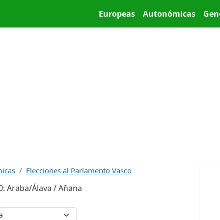
Pasar al contenido principal
Main menu
Europeas
Autonómicas
Gen
micas
Elecciones al Parlamento Vasco
0: Araba/Álava / Añana