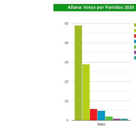
Añana: Votos por Partidos 2020
50
40
30
20
10
0
Votos