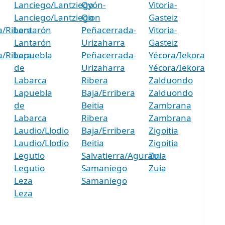
Lanciego/Lantziego
Oyón-
Vitoria-
Lanciego/Lantziego
Oion
Gasteiz
a/Ribera
Lantarón
Peñacerrada-
Vitoria-
Lantarón
Urizaharra
Gasteiz
a/Ribera
Lapuebla
Peñacerrada-
Yécora/Iekora
de
Urizaharra
Yécora/Iekora
Labarca
Ribera
Zalduondo
Lapuebla
Baja/Erribera
Zalduondo
de
Beitia
Zambrana
Labarca
Ribera
Zambrana
Laudio/Llodio
Baja/Erribera
Zigoitia
Laudio/Llodio
Beitia
Zigoitia
Legutio
Salvatierra/Agurain
Zuia
Legutio
Samaniego
Zuia
Leza
Samaniego
Leza