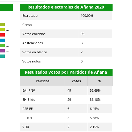
Resultados electorales de Añana 2020
Escrutado
100,00%
Censo
…
…
Votos emitidos
95
…
…
Abstenciones
36
…
…
Votos en blanco
2
…
Votos nulos
0
Resultados Votos por Partidos de Añana
Partidos
Votos
%
EAJ-PNV
49
52,69%
EH Bildu
29
31,18%
PSE-EE
6
6,45%
PP+Cs
5
5,38%
VOX
2
2,15%