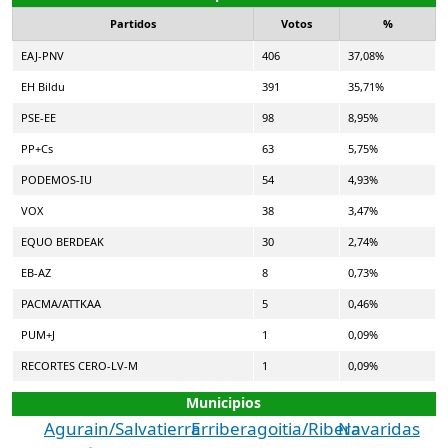
Partidos
Votos
%
EAJ-PNV
406
37,08%
EH Bildu
391
35,71%
PSE-EE
98
8,95%
PP+Cs
63
5,75%
PODEMOS-IU
54
4,93%
VOX
38
3,47%
EQUO BERDEAK
30
2,74%
EB-AZ
8
0,73%
PACMA/ATTKAA
5
0,46%
PUM+J
1
0,09%
RECORTES CERO-LV-M
1
0,09%
Municipios
Agurain/Salvatierra
Erriberagoitia/Ribera
Navaridas