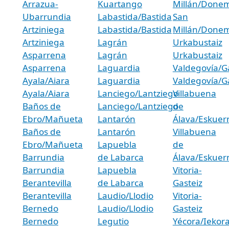
Arrazua-
Kuartango
Millán/Donem
Ubarrundia
Labastida/Bastida
San
Artziniega
Labastida/Bastida
Millán/Donem
Artziniega
Lagrán
Urkabustaiz
Asparrena
Lagrán
Urkabustaiz
Asparrena
Laguardia
Valdegovía/
Ayala/Aiara
Laguardia
Valdegovía/
Ayala/Aiara
Lanciego/Lantziego
Villabuena
Baños de
Lanciego/Lantziego
de
Ebro/Mañueta
Lantarón
Álava/Eskue
Baños de
Lantarón
Villabuena
Ebro/Mañueta
Lapuebla
de
Barrundia
de Labarca
Álava/Eskue
Barrundia
Lapuebla
Vitoria-
Berantevilla
de Labarca
Gasteiz
Berantevilla
Laudio/Llodio
Vitoria-
Bernedo
Laudio/Llodio
Gasteiz
Bernedo
Legutio
Yécora/Iekor