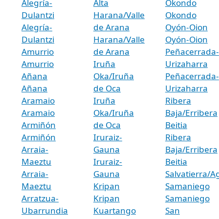
Alegría-
Alta
Okondo
Dulantzi
Harana/Valle
Okondo
Alegría-
de Arana
Oyón-Oion
Dulantzi
Harana/Valle
Oyón-Oion
Amurrio
de Arana
Peñacerrada-
Amurrio
Iruña
Urizaharra
Añana
Oka/Iruña
Peñacerrada-
Añana
de Oca
Urizaharra
Aramaio
Iruña
Ribera
Aramaio
Oka/Iruña
Baja/Erribera
Armiñón
de Oca
Beitia
Armiñón
Iruraiz-
Ribera
Arraia-
Gauna
Baja/Erribera
Maeztu
Iruraiz-
Beitia
Arraia-
Gauna
Salvatierra/A
Maeztu
Kripan
Samaniego
Arratzua-
Kripan
Samaniego
Ubarrundia
Kuartango
San