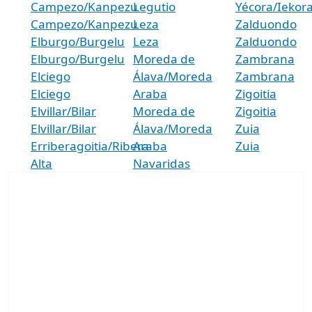
Campezo/Kanpezu
Legutio
Yécora/Iekor
Campezo/Kanpezu
Leza
Zalduondo
Elburgo/Burgelu
Leza
Zalduondo
Elburgo/Burgelu
Moreda de
Zambrana
Elciego
Álava/Moreda
Zambrana
Elciego
Araba
Zigoitia
Elvillar/Bilar
Moreda de
Zigoitia
Elvillar/Bilar
Álava/Moreda
Zuia
Erriberagoitia/Ribera
Araba
Zuia
Alta
Navaridas