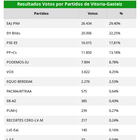
Resultados Votos por Partidos de Vitoria-Gasteiz
Partidos
Votos
%
EAJ-PNV
26.434
29,40%
EH Bildu
20.006
22,25%
PSE-EE
16.015
17,81%
PP+Cs
11.850
13,18%
PODEMOS-IU
7.894
8,78%
VOX
3.822
4,25%
EQUO BERDEAK
2.276
2,53%
PACMA/ATTKAA
575
0,64%
EB-AZ
385
0,43%
PUM+J
239
0,27%
RECORTES CERO-LV-M
217
0,24%
LxE-EaL
140
0,16%
L.F.F.
37
0,04%