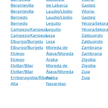
Berantevilla
de Labarca
Gasteiz
Berantevilla
Laudio/Llodio
Vitoria-
Bernedo
Laudio/Llodio
Gasteiz
Bernedo
Legutio
Yécora/Iekor
Campezo/Kanpezu
Legutio
Yécora/Iekor
Campezo/Kanpezu
Leza
Zalduondo
Elburgo/Burgelu
Leza
Zalduondo
Elburgo/Burgelu
Moreda de
Zambrana
Elciego
Álava/Moreda
Zambrana
Elciego
Araba
Zigoitia
Elvillar/Bilar
Moreda de
Zigoitia
Elvillar/Bilar
Álava/Moreda
Zuia
Erriberagoitia/Ribera
Araba
Zuia
Alta
Navaridas