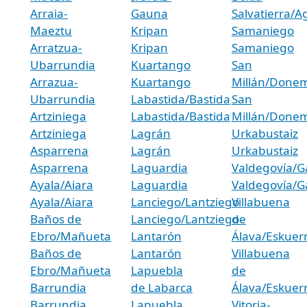
Arraia-
Gauna
Salvatierra/A
Maeztu
Kripan
Samaniego
Arratzua-
Kripan
Samaniego
Ubarrundia
Kuartango
San
Arrazua-
Kuartango
Millán/Donem
Ubarrundia
Labastida/Bastida
San
Artziniega
Labastida/Bastida
Millán/Donem
Artziniega
Lagrán
Urkabustaiz
Asparrena
Lagrán
Urkabustaiz
Asparrena
Laguardia
Valdegovía/
Ayala/Aiara
Laguardia
Valdegovía/
Ayala/Aiara
Lanciego/Lantziego
Villabuena
Baños de
Lanciego/Lantziego
de
Ebro/Mañueta
Lantarón
Álava/Eskue
Baños de
Lantarón
Villabuena
Ebro/Mañueta
Lapuebla
de
Barrundia
de Labarca
Álava/Eskue
Barrundia
Lapuebla
Vitoria-