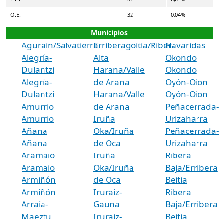
O.E.
32
0,04%
Municipios
Agurain/Salvatierra
Erriberagoitia/Ribera
Navaridas
Alegría-
Alta
Okondo
Dulantzi
Harana/Valle
Okondo
Alegría-
de Arana
Oyón-Oion
Dulantzi
Harana/Valle
Oyón-Oion
Amurrio
de Arana
Peñacerrada-
Amurrio
Iruña
Urizaharra
Añana
Oka/Iruña
Peñacerrada-
Añana
de Oca
Urizaharra
Aramaio
Iruña
Ribera
Aramaio
Oka/Iruña
Baja/Erribera
Armiñón
de Oca
Beitia
Armiñón
Iruraiz-
Ribera
Arraia-
Gauna
Baja/Erribera
Maeztu
Iruraiz-
Beitia