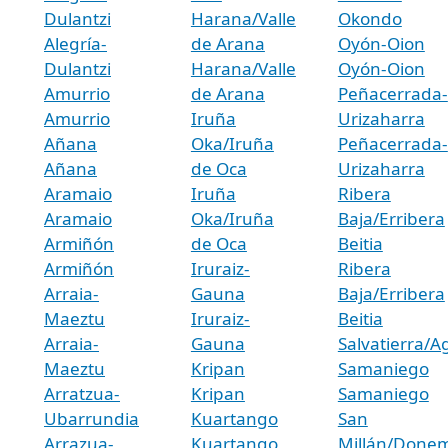
Dulantzi
Harana/Valle
Okondo
Alegría-
de Arana
Oyón-Oion
Dulantzi
Harana/Valle
Oyón-Oion
Amurrio
de Arana
Peñacerrada-
Amurrio
Iruña
Urizaharra
Añana
Oka/Iruña
Peñacerrada-
Añana
de Oca
Urizaharra
Aramaio
Iruña
Ribera
Aramaio
Oka/Iruña
Baja/Erribera
Armiñón
de Oca
Beitia
Armiñón
Iruraiz-
Ribera
Arraia-
Gauna
Baja/Erribera
Maeztu
Iruraiz-
Beitia
Arraia-
Gauna
Salvatierra/A
Maeztu
Kripan
Samaniego
Arratzua-
Kripan
Samaniego
Ubarrundia
Kuartango
San
Arrazua-
Kuartango
Millán/Donem