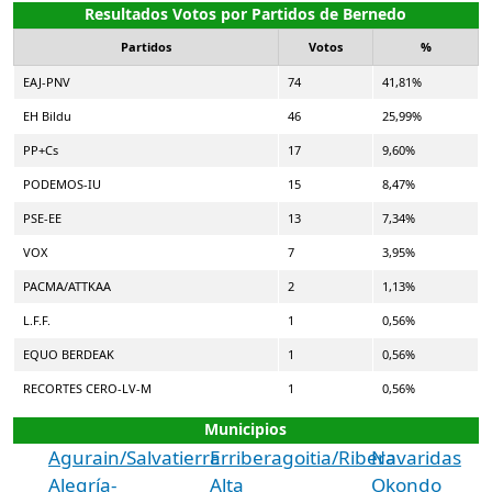
Resultados Votos por Partidos de Bernedo
Partidos
Votos
%
EAJ-PNV
74
41,81%
EH Bildu
46
25,99%
PP+Cs
17
9,60%
PODEMOS-IU
15
8,47%
PSE-EE
13
7,34%
VOX
7
3,95%
PACMA/ATTKAA
2
1,13%
L.F.F.
1
0,56%
EQUO BERDEAK
1
0,56%
RECORTES CERO-LV-M
1
0,56%
Municipios
Agurain/Salvatierra
Erriberagoitia/Ribera
Navaridas
Alegría-
Alta
Okondo