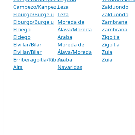
Campezo/Kanpezu
Leza
Zalduondo
Elburgo/Burgelu
Leza
Zalduondo
Elburgo/Burgelu
Moreda de
Zambrana
Elciego
Álava/Moreda
Zambrana
Elciego
Araba
Zigoitia
Elvillar/Bilar
Moreda de
Zigoitia
Elvillar/Bilar
Álava/Moreda
Zuia
Erriberagoitia/Ribera
Araba
Zuia
Alta
Navaridas