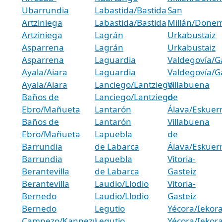
Ubarrundia
Labastida/Bastida
San
Artziniega
Labastida/Bastida
Millán/Donem
Artziniega
Lagrán
Urkabustaiz
Asparrena
Lagrán
Urkabustaiz
Asparrena
Laguardia
Valdegovía/
Ayala/Aiara
Laguardia
Valdegovía/
Ayala/Aiara
Lanciego/Lantziego
Villabuena
Baños de
Lanciego/Lantziego
de
Ebro/Mañueta
Lantarón
Álava/Eskue
Baños de
Lantarón
Villabuena
Ebro/Mañueta
Lapuebla
de
Barrundia
de Labarca
Álava/Eskue
Barrundia
Lapuebla
Vitoria-
Berantevilla
de Labarca
Gasteiz
Berantevilla
Laudio/Llodio
Vitoria-
Bernedo
Laudio/Llodio
Gasteiz
Bernedo
Legutio
Yécora/Iekor
Campezo/Kanpezu
Legutio
Yécora/Iekor