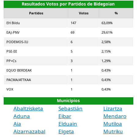
Resultados Votos por Partidos de Bidegoian
Partidos
Votos
%
EH Bildu
147
63,09%
EAJ-PNV
69
29,61%
PODEMOS-IU
6
2,58%
PSE-EE
5
2,15%
PP+Cs
3
1,29%
EQUO BERDEAK
1
0,43%
PACMA/ATTKAA
1
0,43%
VOX
1
0,43%
Municipios
Abaltzisketa
Sebastián
Lizartza
Aduna
Eibar
Mendaro
Aia
Elduain
Mutiloa
Aizarnazabal
Elgeta
Mutriku