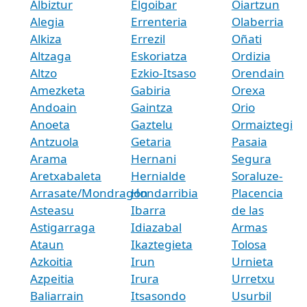
Albiztur
Elgoibar
Oiartzun
Alegia
Errenteria
Olaberria
Alkiza
Errezil
Oñati
Altzaga
Eskoriatza
Ordizia
Altzo
Ezkio-Itsaso
Orendain
Amezketa
Gabiria
Orexa
Andoain
Gaintza
Orio
Anoeta
Gaztelu
Ormaiztegi
Antzuola
Getaria
Pasaia
Arama
Hernani
Segura
Aretxabaleta
Hernialde
Soraluze-
Arrasate/Mondragón
Hondarribia
Placencia
Asteasu
Ibarra
de las
Astigarraga
Idiazabal
Armas
Ataun
Ikaztegieta
Tolosa
Azkoitia
Irun
Urnieta
Azpeitia
Irura
Urretxu
Baliarrain
Itsasondo
Usurbil