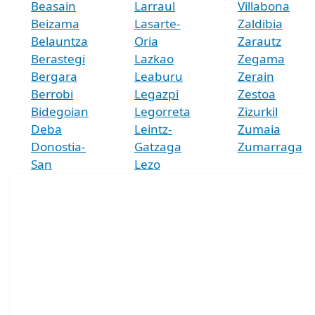
Beasain
Larraul
Villabona
Beizama
Lasarte-
Zaldibia
Belauntza
Oria
Zarautz
Berastegi
Lazkao
Zegama
Bergara
Leaburu
Zerain
Berrobi
Legazpi
Zestoa
Bidegoian
Legorreta
Zizurkil
Deba
Leintz-
Zumaia
Donostia-
Gatzaga
Zumarraga
San
Lezo