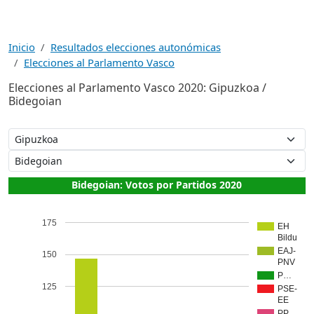
Inicio
Resultados elecciones autonómicas
Elecciones al Parlamento Vasco
Elecciones al Parlamento Vasco 2020: Gipuzkoa /
Bidegoian
Bidegoian: Votos por Partidos 2020
175
EH
Bildu
EAJ-
150
PNV
P…
125
PSE-
EE
PP…