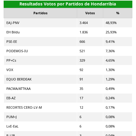
Resultados Votos por Partidos de Hondarribia
Partidos
Votos
%
EAJ-PNV
3.464
48,93%
EH Bildu
1.836
25,93%
PSE-EE
666
9,41%
PODEMOS-IU
521
7,36%
PP+Cs
329
4,65%
VOX
92
1,30%
EQUO BERDEAK
91
1,29%
PACMA/ATTKAA
35
0,49%
EB-AZ
17
0,24%
RECORTES CERO-LV-M
12
0,17%
PUM+J
6
0,08%
LxE-EaL
6
0,08%
P-LIB
3
0,04%