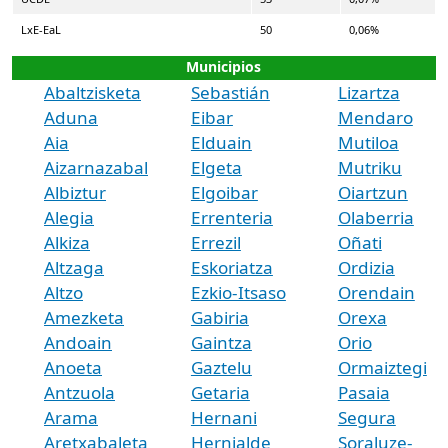
LxE-EaL
50
0,06%
Municipios
Abaltzisketa
Sebastián
Lizartza
Aduna
Eibar
Mendaro
Aia
Elduain
Mutiloa
Aizarnazabal
Elgeta
Mutriku
Albiztur
Elgoibar
Oiartzun
Alegia
Errenteria
Olaberria
Alkiza
Errezil
Oñati
Altzaga
Eskoriatza
Ordizia
Altzo
Ezkio-Itsaso
Orendain
Amezketa
Gabiria
Orexa
Andoain
Gaintza
Orio
Anoeta
Gaztelu
Ormaiztegi
Antzuola
Getaria
Pasaia
Arama
Hernani
Segura
Aretxabaleta
Hernialde
Soraluze-