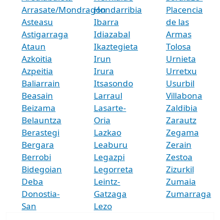
Arrasate/Mondragón
Hondarribia
Placencia
Asteasu
Ibarra
de las
Astigarraga
Idiazabal
Armas
Ataun
Ikaztegieta
Tolosa
Azkoitia
Irun
Urnieta
Azpeitia
Irura
Urretxu
Baliarrain
Itsasondo
Usurbil
Beasain
Larraul
Villabona
Beizama
Lasarte-
Zaldibia
Belauntza
Oria
Zarautz
Berastegi
Lazkao
Zegama
Bergara
Leaburu
Zerain
Berrobi
Legazpi
Zestoa
Bidegoian
Legorreta
Zizurkil
Deba
Leintz-
Zumaia
Donostia-
Gatzaga
Zumarraga
San
Lezo