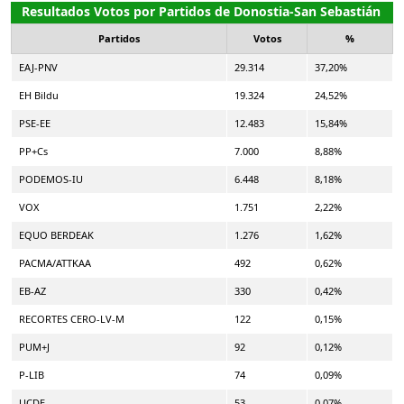
Resultados Votos por Partidos de Donostia-San Sebastián
Partidos
Votos
%
EAJ-PNV
29.314
37,20%
EH Bildu
19.324
24,52%
PSE-EE
12.483
15,84%
PP+Cs
7.000
8,88%
PODEMOS-IU
6.448
8,18%
VOX
1.751
2,22%
EQUO BERDEAK
1.276
1,62%
PACMA/ATTKAA
492
0,62%
EB-AZ
330
0,42%
RECORTES CERO-LV-M
122
0,15%
PUM+J
92
0,12%
P-LIB
74
0,09%
UCDE
53
0,07%