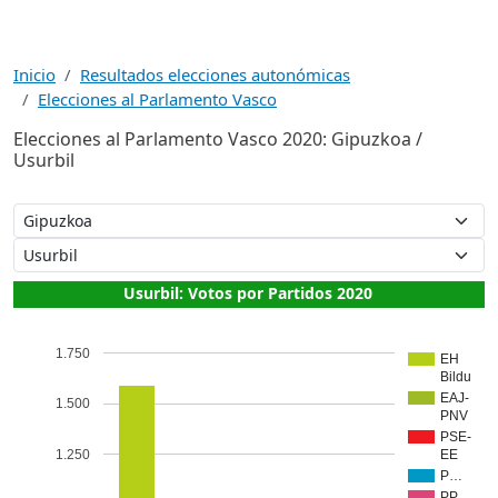
Inicio
Resultados elecciones autonómicas
Elecciones al Parlamento Vasco
Elecciones al Parlamento Vasco 2020: Gipuzkoa /
Usurbil
Usurbil: Votos por Partidos 2020
1.750
EH
Bildu
EAJ-
1.500
PNV
PSE-
1.250
EE
P…
PP…