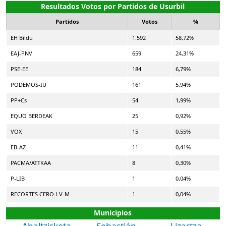
Resultados Votos por Partidos de Usurbil
Partidos
Votos
%
EH Bildu
1.592
58,72%
EAJ-PNV
659
24,31%
PSE-EE
184
6,79%
PODEMOS-IU
161
5,94%
PP+Cs
54
1,99%
EQUO BERDEAK
25
0,92%
VOX
15
0,55%
EB-AZ
11
0,41%
PACMA/ATTKAA
8
0,30%
P-LIB
1
0,04%
RECORTES CERO-LV-M
1
0,04%
Municipios
Abaltzisketa
Sebastián
Lizartza