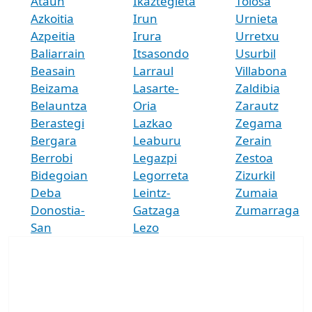
Ataun
Ikaztegieta
Tolosa
Azkoitia
Irun
Urnieta
Azpeitia
Irura
Urretxu
Baliarrain
Itsasondo
Usurbil
Beasain
Larraul
Villabona
Beizama
Lasarte-
Zaldibia
Belauntza
Oria
Zarautz
Berastegi
Lazkao
Zegama
Bergara
Leaburu
Zerain
Berrobi
Legazpi
Zestoa
Bidegoian
Legorreta
Zizurkil
Deba
Leintz-
Zumaia
Donostia-
Gatzaga
Zumarraga
San
Lezo