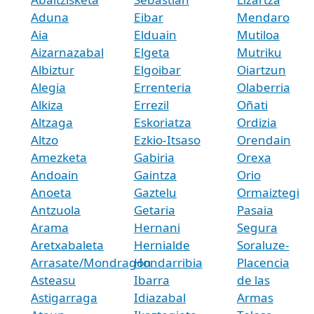
Aduna
Eibar
Mendaro
Aia
Elduain
Mutiloa
Aizarnazabal
Elgeta
Mutriku
Albiztur
Elgoibar
Oiartzun
Alegia
Errenteria
Olaberria
Alkiza
Errezil
Oñati
Altzaga
Eskoriatza
Ordizia
Altzo
Ezkio-Itsaso
Orendain
Amezketa
Gabiria
Orexa
Andoain
Gaintza
Orio
Anoeta
Gaztelu
Ormaiztegi
Antzuola
Getaria
Pasaia
Arama
Hernani
Segura
Aretxabaleta
Hernialde
Soraluze-
Arrasate/Mondragón
Hondarribia
Placencia
Asteasu
Ibarra
de las
Astigarraga
Idiazabal
Armas