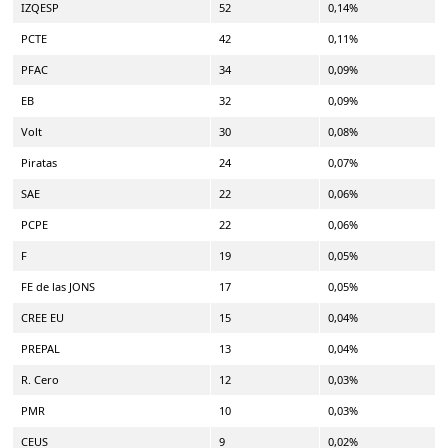
IZQESP
52
0,14%
PCTE
42
0,11%
PFAC
34
0,09%
EB
32
0,09%
Volt
30
0,08%
Piratas
24
0,07%
SAE
22
0,06%
PCPE
22
0,06%
F
19
0,05%
FE de las JONS
17
0,05%
CREE EU
15
0,04%
PREPAL
13
0,04%
R. Cero
12
0,03%
PMR
10
0,03%
CEUS
9
0,02%