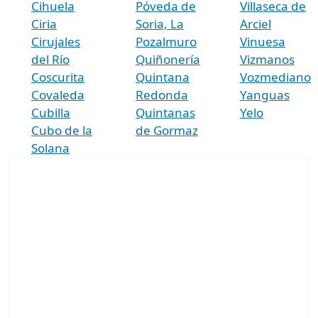
Cihuela
Póveda de
Villaseca de
Ciria
Soria, La
Arciel
Cirujales
Pozalmuro
Vinuesa
del Río
Quiñonería
Vizmanos
Coscurita
Quintana
Vozmediano
Covaleda
Redonda
Yanguas
Cubilla
Quintanas
Yelo
Cubo de la
de Gormaz
Solana