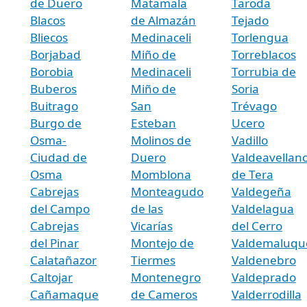
de Duero
Matamala
Taroda
Blacos
de Almazán
Tejado
Bliecos
Medinaceli
Torlengua
Borjabad
Miño de
Torreblacos
Borobia
Medinaceli
Torrubia de
Buberos
Miño de
Soria
Buitrago
San
Trévago
Burgo de
Esteban
Ucero
Osma-
Molinos de
Vadillo
Ciudad de
Duero
Valdeavellan
Osma
Momblona
de Tera
Cabrejas
Monteagudo
Valdegeña
del Campo
de las
Valdelagua
Cabrejas
Vicarías
del Cerro
del Pinar
Montejo de
Valdemaluqu
Calatañazor
Tiermes
Valdenebro
Caltojar
Montenegro
Valdeprado
Cañamaque
de Cameros
Valderrodilla