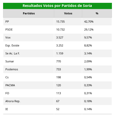
Resultados Votos por Partidos de Soria
Partidos
Votos
%
PP
15.735
42,70%
PSOE
10.732
29,12%
Vox
3.527
9,57%
Esp. Existe
3.252
8,82%
Se Ac. La F.
1.159
3,14%
Sumar
770
2,09%
Podemos
733
1,99%
Cs
198
0,54%
PACMA
120
0,33%
FO
113
0,31%
Ahora Rep.
67
0,18%
IE
52
0,14%