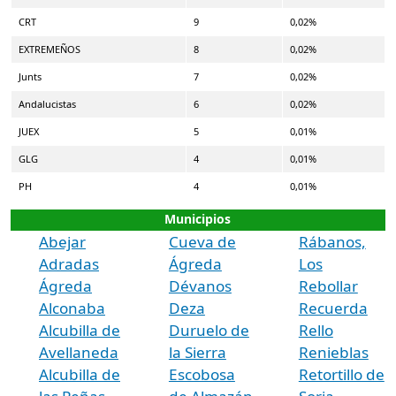
CRT
9
0,02%
EXTREMEÑOS
8
0,02%
Junts
7
0,02%
Andalucistas
6
0,02%
JUEX
5
0,01%
GLG
4
0,01%
PH
4
0,01%
Municipios
Abejar
Cueva de
Rábanos,
Adradas
Ágreda
Los
Ágreda
Dévanos
Rebollar
Alconaba
Deza
Recuerda
Alcubilla de
Duruelo de
Rello
Avellaneda
la Sierra
Renieblas
Alcubilla de
Escobosa
Retortillo de