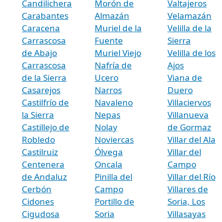
Candilichera
Morón de
Valtajeros
Carabantes
Almazán
Velamazán
Caracena
Muriel de la
Velilla de la
Carrascosa
Fuente
Sierra
de Abajo
Muriel Viejo
Velilla de los
Carrascosa
Nafría de
Ajos
de la Sierra
Ucero
Viana de
Casarejos
Narros
Duero
Castilfrío de
Navaleno
Villaciervos
la Sierra
Nepas
Villanueva
Castillejo de
Nolay
de Gormaz
Robledo
Noviercas
Villar del Ala
Castilruiz
Ólvega
Villar del
Centenera
Oncala
Campo
de Andaluz
Pinilla del
Villar del Río
Cerbón
Campo
Villares de
Cidones
Portillo de
Soria, Los
Cigudosa
Soria
Villasayas