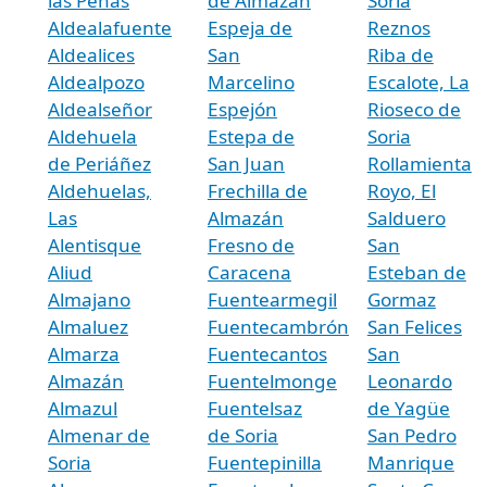
las Peñas
de Almazán
Soria
Aldealafuente
Espeja de
Reznos
Aldealices
San
Riba de
Aldealpozo
Marcelino
Escalote, La
Aldealseñor
Espejón
Rioseco de
Aldehuela
Estepa de
Soria
de Periáñez
San Juan
Rollamienta
Aldehuelas,
Frechilla de
Royo, El
Las
Almazán
Salduero
Alentisque
Fresno de
San
Aliud
Caracena
Esteban de
Almajano
Fuentearmegil
Gormaz
Almaluez
Fuentecambrón
San Felices
Almarza
Fuentecantos
San
Almazán
Fuentelmonge
Leonardo
Almazul
Fuentelsaz
de Yagüe
Almenar de
de Soria
San Pedro
Soria
Fuentepinilla
Manrique