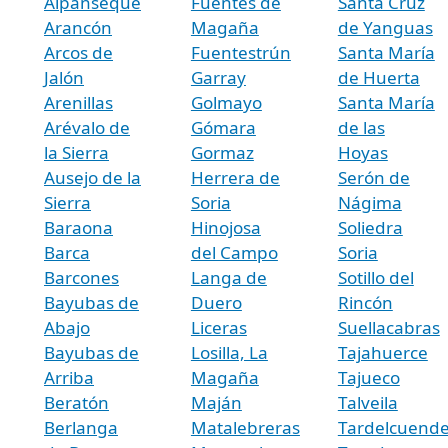
Alpanseque
Fuentes de
Santa Cruz
Arancón
Magaña
de Yanguas
Arcos de
Fuentestrún
Santa María
Jalón
Garray
de Huerta
Arenillas
Golmayo
Santa María
Arévalo de
Gómara
de las
la Sierra
Gormaz
Hoyas
Ausejo de la
Herrera de
Serón de
Sierra
Soria
Nágima
Baraona
Hinojosa
Soliedra
Barca
del Campo
Soria
Barcones
Langa de
Sotillo del
Bayubas de
Duero
Rincón
Abajo
Liceras
Suellacabras
Bayubas de
Losilla, La
Tajahuerce
Arriba
Magaña
Tajueco
Beratón
Maján
Talveila
Berlanga
Matalebreras
Tardelcuend