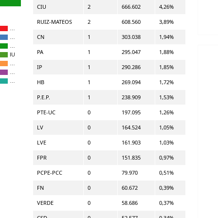
CIU
2
666.602
4,26%
RUIZ-MATEOS
2
608.560
3,89%
…
CN
1
303.038
1,94%
…
…
PA
1
295.047
1,88%
IU
…
IP
1
290.286
1,85%
…
…
HB
1
269.094
1,72%
P.E.P.
1
238.909
1,53%
PTE-UC
0
197.095
1,26%
LV
0
164.524
1,05%
LVE
0
161.903
1,03%
FPR
0
151.835
0,97%
PCPE-PCC
0
79.970
0,51%
FN
0
60.672
0,39%
VERDE
0
58.686
0,37%
CSD
0
52.577
0,34%