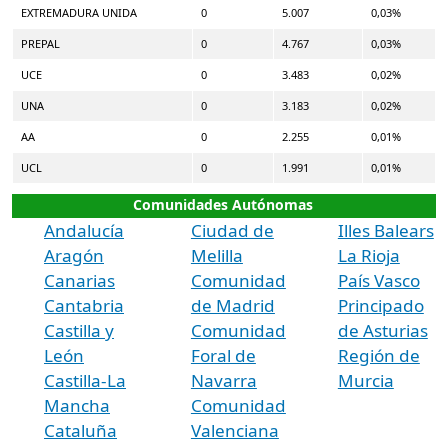
EXTREMADURA UNIDA
0
5.007
0,03%
PREPAL
0
4.767
0,03%
UCE
0
3.483
0,02%
UNA
0
3.183
0,02%
AA
0
2.255
0,01%
UCL
0
1.991
0,01%
Comunidades Autónomas
Andalucía
Ciudad de
Illes Balears
Aragón
Melilla
La Rioja
Canarias
Comunidad
País Vasco
Cantabria
de Madrid
Principado
Castilla y
Comunidad
de Asturias
León
Foral de
Región de
Castilla-La
Navarra
Murcia
Mancha
Comunidad
Cataluña
Valenciana