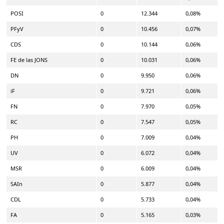
POSI
0
12.344
0,08%
PFyV
0
10.456
0,07%
CDS
0
10.144
0,06%
FE de las JONS
0
10.031
0,06%
DN
0
9.950
0,06%
iF
0
9.721
0,06%
FN
0
7.970
0,05%
RC
0
7.547
0,05%
PH
0
7.009
0,04%
UV
0
6.072
0,04%
MSR
0
6.009
0,04%
SAIn
0
5.877
0,04%
CDL
0
5.733
0,04%
FA
0
5.165
0,03%