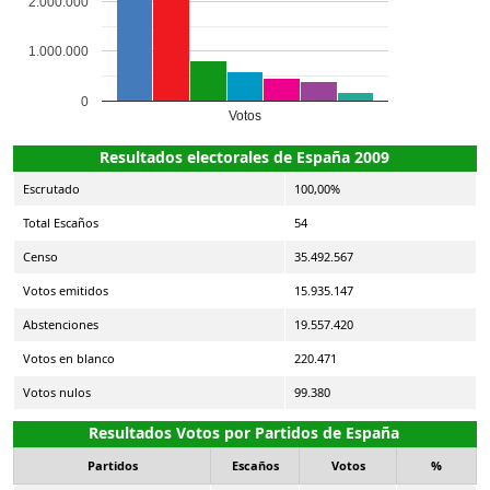
2.000.000
1.000.000
0
Votos
Resultados electorales de España 2009
Escrutado
100,00%
Total Escaños
54
Censo
35.492.567
Votos emitidos
15.935.147
Abstenciones
19.557.420
Votos en blanco
220.471
Votos nulos
99.380
Resultados Votos por Partidos de España
Partidos
Escaños
Votos
%