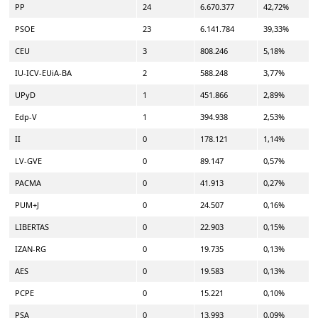
PP
24
6.670.377
42,72%
PSOE
23
6.141.784
39,33%
CEU
3
808.246
5,18%
IU-ICV-EUiA-BA
2
588.248
3,77%
UPyD
1
451.866
2,89%
Edp-V
1
394.938
2,53%
II
0
178.121
1,14%
LV-GVE
0
89.147
0,57%
PACMA
0
41.913
0,27%
PUM+J
0
24.507
0,16%
LIBERTAS
0
22.903
0,15%
IZAN-RG
0
19.735
0,13%
AES
0
19.583
0,13%
PCPE
0
15.221
0,10%
PSA
0
13.993
0,09%