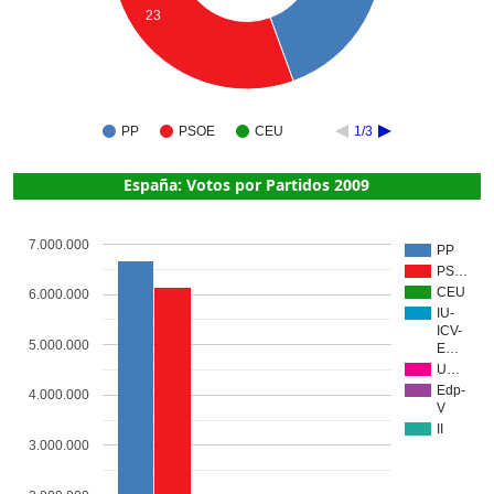
23
PP
PSOE
CEU
1/3
España: Votos por Partidos 2009
7.000.000
PP
PS…
CEU
6.000.000
IU-
ICV-
5.000.000
E…
U…
Edp-
4.000.000
V
II
3.000.000