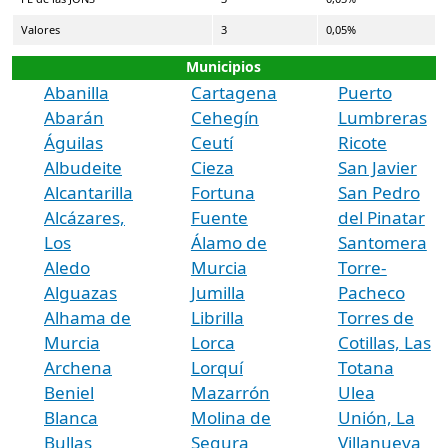
Valores
3
0,05%
Municipios
Abanilla
Cartagena
Puerto
Abarán
Cehegín
Lumbreras
Águilas
Ceutí
Ricote
Albudeite
Cieza
San Javier
Alcantarilla
Fortuna
San Pedro
Alcázares,
Fuente
del Pinatar
Los
Álamo de
Santomera
Aledo
Murcia
Torre-
Alguazas
Jumilla
Pacheco
Alhama de
Librilla
Torres de
Murcia
Lorca
Cotillas, Las
Archena
Lorquí
Totana
Beniel
Mazarrón
Ulea
Blanca
Molina de
Unión, La
Bullas
Segura
Villanueva