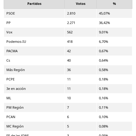
Partidos
Votos
%
PSOE
2.810
45,07%
PP
2.271
36,42%
Vox
562
9,01%
Podemos-IU
418
6,70%
PACMA
42
0,67%
Cs
40
0,64%
Más Región
36
0,58%
PCPE
11
0,18%
3e en acción
11
0,18%
ML
10
0,16%
PM Región
7
0,11%
PCAN
6
0,10%
MC Región
5
0,08%
FE de las JONS
3
0,05%