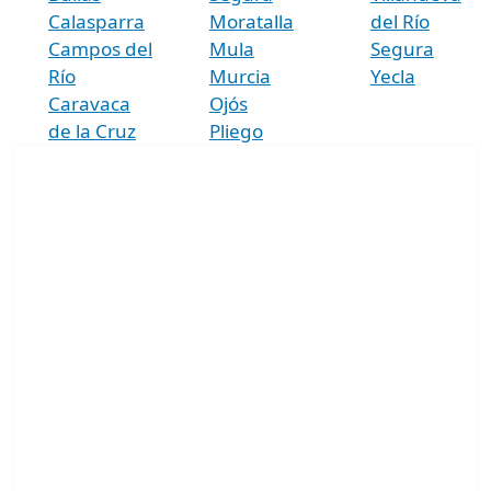
Calasparra
Moratalla
del Río
Campos del
Mula
Segura
Río
Murcia
Yecla
Caravaca
Ojós
de la Cruz
Pliego