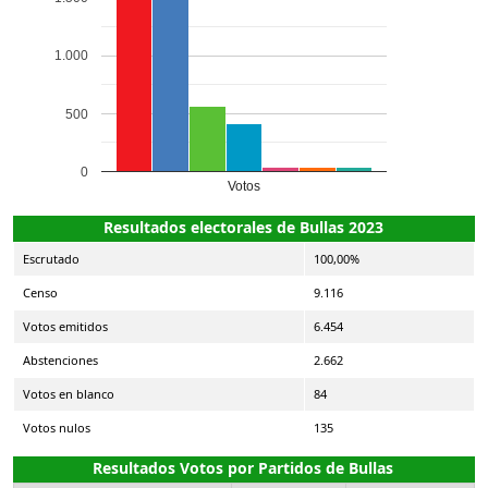
1.000
500
0
Votos
Resultados electorales de Bullas 2023
Escrutado
100,00%
Censo
9.116
Votos emitidos
6.454
Abstenciones
2.662
Votos en blanco
84
Votos nulos
135
Resultados Votos por Partidos de Bullas