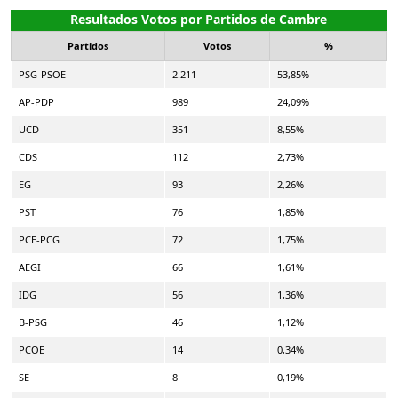
Resultados Votos por Partidos de Cambre
Partidos
Votos
%
PSG-PSOE
2.211
53,85%
AP-PDP
989
24,09%
UCD
351
8,55%
CDS
112
2,73%
EG
93
2,26%
PST
76
1,85%
PCE-PCG
72
1,75%
AEGI
66
1,61%
IDG
56
1,36%
B-PSG
46
1,12%
PCOE
14
0,34%
SE
8
0,19%