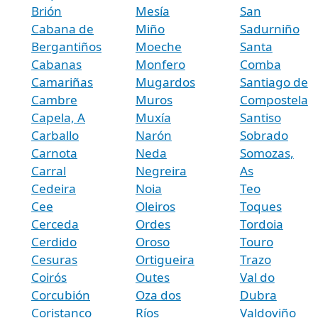
Brión
Mesía
San
Cabana de
Miño
Sadurniño
Bergantiños
Moeche
Santa
Cabanas
Monfero
Comba
Camariñas
Mugardos
Santiago de
Cambre
Muros
Compostela
Capela, A
Muxía
Santiso
Carballo
Narón
Sobrado
Carnota
Neda
Somozas,
Carral
Negreira
As
Cedeira
Noia
Teo
Cee
Oleiros
Toques
Cerceda
Ordes
Tordoia
Cerdido
Oroso
Touro
Cesuras
Ortigueira
Trazo
Coirós
Outes
Val do
Corcubión
Oza dos
Dubra
Coristanco
Ríos
Valdoviño