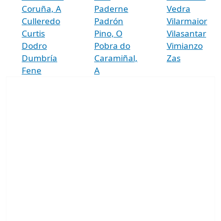
Coruña, A
Paderne
Vedra
Culleredo
Padrón
Vilarmaior
Curtis
Pino, O
Vilasantar
Dodro
Pobra do
Vimianzo
Dumbría
Caramiñal,
Zas
Fene
A