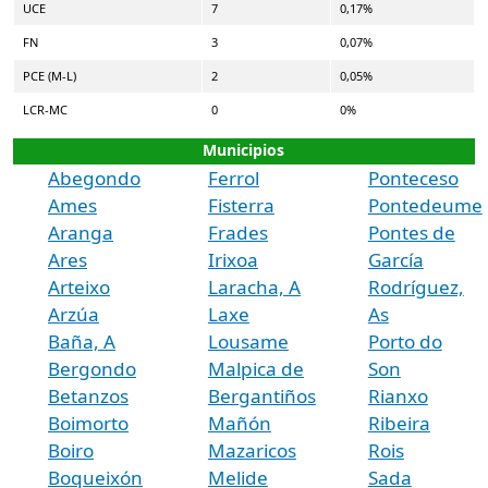
UCE
7
0,17%
FN
3
0,07%
PCE (M-L)
2
0,05%
LCR-MC
0
0%
Municipios
Abegondo
Ferrol
Ponteceso
Ames
Fisterra
Pontedeume
Aranga
Frades
Pontes de
Ares
Irixoa
García
Arteixo
Laracha, A
Rodríguez,
Arzúa
Laxe
As
Baña, A
Lousame
Porto do
Bergondo
Malpica de
Son
Betanzos
Bergantiños
Rianxo
Boimorto
Mañón
Ribeira
Boiro
Mazaricos
Rois
Boqueixón
Melide
Sada