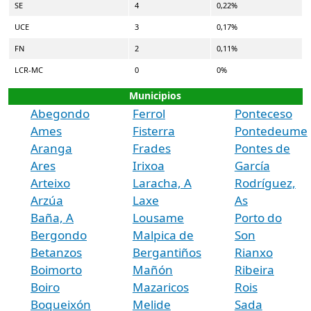
SE
4
0,22%
UCE
3
0,17%
FN
2
0,11%
LCR-MC
0
0%
Municipios
Abegondo
Ferrol
Ponteceso
Ames
Fisterra
Pontedeume
Aranga
Frades
Pontes de
Ares
Irixoa
García
Arteixo
Laracha, A
Rodríguez,
Arzúa
Laxe
As
Baña, A
Lousame
Porto do
Bergondo
Malpica de
Son
Betanzos
Bergantiños
Rianxo
Boimorto
Mañón
Ribeira
Boiro
Mazaricos
Rois
Boqueixón
Melide
Sada