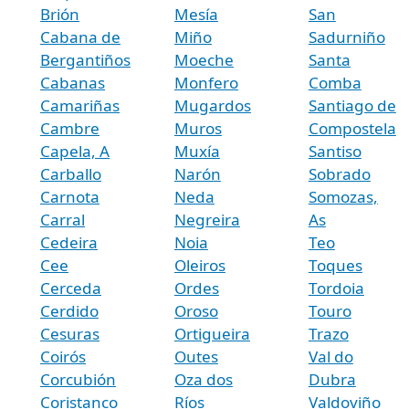
Brión
Mesía
San
Cabana de
Miño
Sadurniño
Bergantiños
Moeche
Santa
Cabanas
Monfero
Comba
Camariñas
Mugardos
Santiago de
Cambre
Muros
Compostela
Capela, A
Muxía
Santiso
Carballo
Narón
Sobrado
Carnota
Neda
Somozas,
Carral
Negreira
As
Cedeira
Noia
Teo
Cee
Oleiros
Toques
Cerceda
Ordes
Tordoia
Cerdido
Oroso
Touro
Cesuras
Ortigueira
Trazo
Coirós
Outes
Val do
Corcubión
Oza dos
Dubra
Coristanco
Ríos
Valdoviño