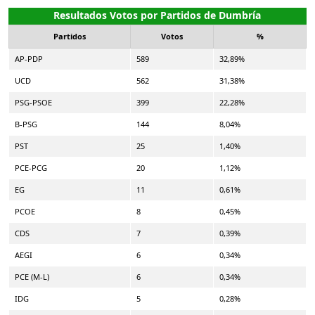
Resultados Votos por Partidos de Dumbría
Partidos
Votos
%
AP-PDP
589
32,89%
UCD
562
31,38%
PSG-PSOE
399
22,28%
B-PSG
144
8,04%
PST
25
1,40%
PCE-PCG
20
1,12%
EG
11
0,61%
PCOE
8
0,45%
CDS
7
0,39%
AEGI
6
0,34%
PCE (M-L)
6
0,34%
IDG
5
0,28%