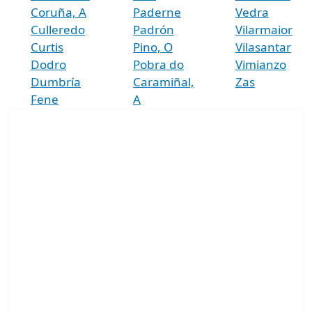
Coruña, A
Paderne
Vedra
Culleredo
Padrón
Vilarmaior
Curtis
Pino, O
Vilasantar
Dodro
Pobra do
Vimianzo
Dumbría
Caramiñal,
Zas
Fene
A