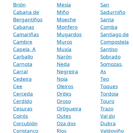
Brión
Mesía
San
Cabana de
Miño
Sadurniño
Bergantiños
Moeche
Santa
Cabanas
Monfero
Comba
Camariñas
Mugardos
Santiago de
Cambre
Muros
Compostela
Capela, A
Muxía
Santiso
Carballo
Narón
Sobrado
Carnota
Neda
Somozas,
Carral
Negreira
As
Cedeira
Noia
Teo
Cee
Oleiros
Toques
Cerceda
Ordes
Tordoia
Cerdido
Oroso
Touro
Cesuras
Ortigueira
Trazo
Coirós
Outes
Val do
Corcubión
Oza dos
Dubra
Coristanco
Ríos
Valdoviño