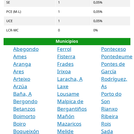
SE
1
0,05%
PCE (M-L)
1
0,05%
UCE
1
0,05%
LCR-MC
0
0%
Municipios
Abegondo
Ferrol
Ponteceso
Ames
Fisterra
Pontedeume
Aranga
Frades
Pontes de
Ares
Irixoa
García
Arteixo
Laracha, A
Rodríguez,
Arzúa
Laxe
As
Baña, A
Lousame
Porto do
Bergondo
Malpica de
Son
Betanzos
Bergantiños
Rianxo
Boimorto
Mañón
Ribeira
Boiro
Mazaricos
Rois
Boqueixón
Melide
Sada