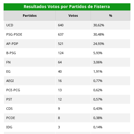
Resultados Votos por Partidos de Fisterra
Partidos
Votos
%
UCD
640
30,62%
PSG-PSOE
637
30,48%
AP-PDP
521
24,93%
B-PSG
124
5,93%
FN
64
3,06%
EG
40
1,91%
AEGI
16
0,77%
PCE-PCG
13
0,62%
PST
12
0,57%
CDS
9
0,43%
PCOE
8
0,38%
IDG
3
0,14%