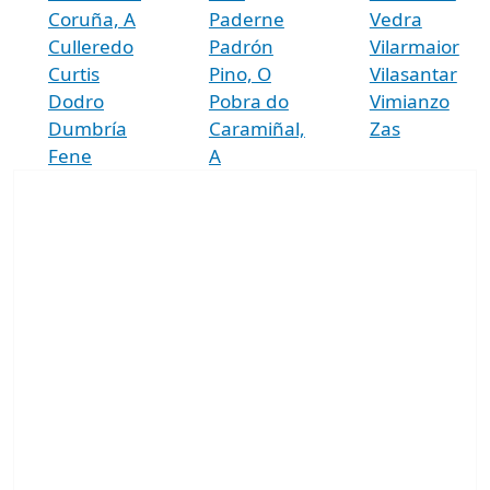
Coruña, A
Paderne
Vedra
Culleredo
Padrón
Vilarmaior
Curtis
Pino, O
Vilasantar
Dodro
Pobra do
Vimianzo
Dumbría
Caramiñal,
Zas
Fene
A