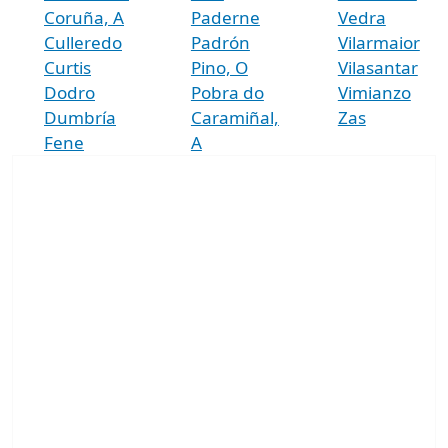
Coruña, A
Paderne
Vedra
Culleredo
Padrón
Vilarmaior
Curtis
Pino, O
Vilasantar
Dodro
Pobra do
Vimianzo
Dumbría
Caramiñal,
Zas
Fene
A