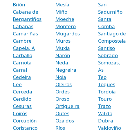
Brión
Mesía
San
Cabana de
Miño
Sadurniño
Bergantiños
Moeche
Santa
Cabanas
Monfero
Comba
Camariñas
Mugardos
Santiago de
Cambre
Muros
Compostela
Capela, A
Muxía
Santiso
Carballo
Narón
Sobrado
Carnota
Neda
Somozas,
Carral
Negreira
As
Cedeira
Noia
Teo
Cee
Oleiros
Toques
Cerceda
Ordes
Tordoia
Cerdido
Oroso
Touro
Cesuras
Ortigueira
Trazo
Coirós
Outes
Val do
Corcubión
Oza dos
Dubra
Coristanco
Ríos
Valdoviño