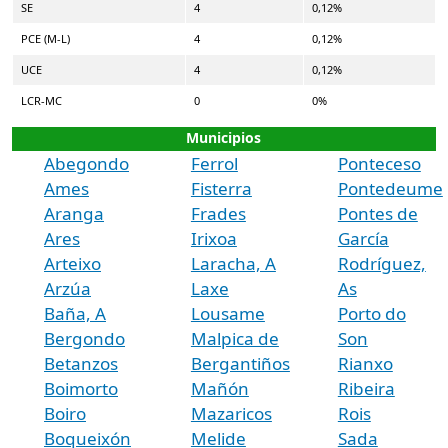
SE
4
0,12%
PCE (M-L)
4
0,12%
UCE
4
0,12%
LCR-MC
0
0%
Municipios
Abegondo
Ferrol
Ponteceso
Ames
Fisterra
Pontedeume
Aranga
Frades
Pontes de
Ares
Irixoa
García
Arteixo
Laracha, A
Rodríguez,
Arzúa
Laxe
As
Baña, A
Lousame
Porto do
Bergondo
Malpica de
Son
Betanzos
Bergantiños
Rianxo
Boimorto
Mañón
Ribeira
Boiro
Mazaricos
Rois
Boqueixón
Melide
Sada