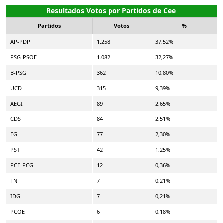
Resultados Votos por Partidos de Cee
Partidos
Votos
%
AP-PDP
1.258
37,52%
PSG-PSOE
1.082
32,27%
B-PSG
362
10,80%
UCD
315
9,39%
AEGI
89
2,65%
CDS
84
2,51%
EG
77
2,30%
PST
42
1,25%
PCE-PCG
12
0,36%
FN
7
0,21%
IDG
7
0,21%
PCOE
6
0,18%