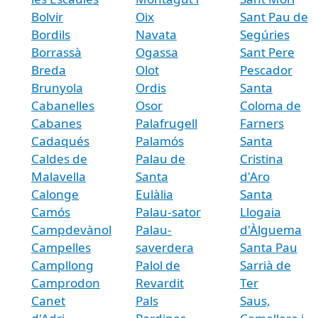
Bolvir
Oix
Sant Pau de
Bordils
Navata
Segúries
Borrassà
Ogassa
Sant Pere
Breda
Olot
Pescador
Brunyola
Ordis
Santa
Cabanelles
Osor
Coloma de
Cabanes
Palafrugell
Farners
Cadaqués
Palamós
Santa
Caldes de
Palau de
Cristina
Malavella
Santa
d'Aro
Calonge
Eulàlia
Santa
Camós
Palau-sator
Llogaia
Campdevànol
Palau-
d'Àlguema
Campelles
saverdera
Santa Pau
Campllong
Palol de
Sarrià de
Camprodon
Revardit
Ter
Canet
Pals
Saus,