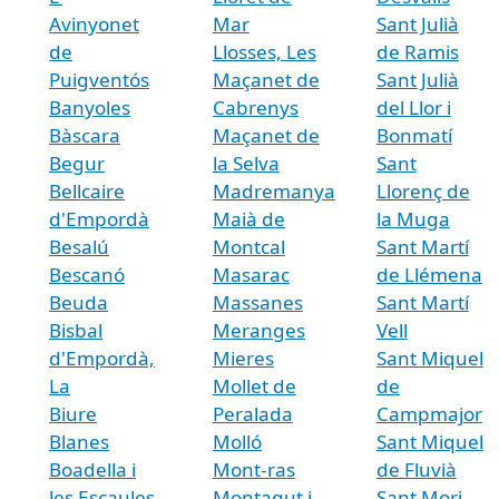
Avinyonet
Mar
Sant Julià
de
Llosses, Les
de Ramis
Puigventós
Maçanet de
Sant Julià
Banyoles
Cabrenys
del Llor i
Bàscara
Maçanet de
Bonmatí
Begur
la Selva
Sant
Bellcaire
Madremanya
Llorenç de
d'Empordà
Maià de
la Muga
Besalú
Montcal
Sant Martí
Bescanó
Masarac
de Llémena
Beuda
Massanes
Sant Martí
Bisbal
Meranges
Vell
d'Empordà,
Mieres
Sant Miquel
La
Mollet de
de
Biure
Peralada
Campmajor
Blanes
Molló
Sant Miquel
Boadella i
Mont-ras
de Fluvià
les Escaules
Montagut i
Sant Mori