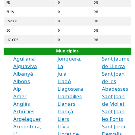
FE
0
0%
EUIA
0
0%
ES2000
0
0%
EC
0
0%
UC-CDS
0
0%
Municipios
Agullana
Jonquera,
Sant Jaume
Aiguaviva
La
de Llierca
Albanyà
Juià
Sant Joan
Albons
Lladó
de les
Alp
Llagostera
Abadesses
Amer
Llambilles
Sant Joan
Anglès
Llanars
de Mollet
Arbúcies
Llançà
Sant Joan
Argelaguer
Llers
les Fonts
Armentera,
Llívia
Sant Jordi
L'
Lloret de
Desvalls