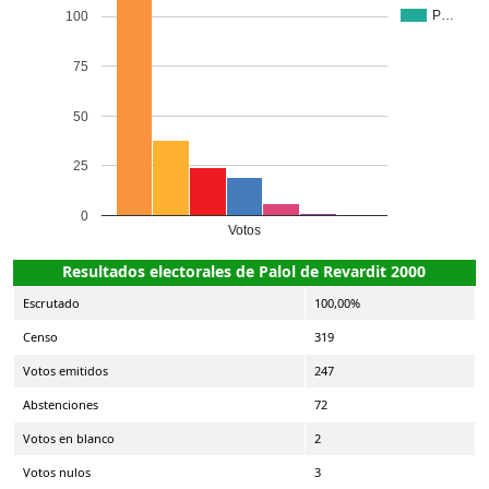
P…
100
75
50
25
0
Votos
Resultados electorales de Palol de Revardit 2000
Escrutado
100,00%
Censo
319
Votos emitidos
247
Abstenciones
72
Votos en blanco
2
Votos nulos
3