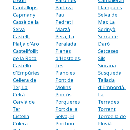
d'Adri
Pardines
Camallera i
Cantallops
Parlavà
Llampaies
Capmany
Pau
Selva de
Cassà de la
Pedret i
Mar, La
Selva
Marzà
Serinyà
Castell-
Pera, La
Serra de
Platja d'Aro
Peralada
Daró
Castellfollit
Planes
Setcases
de la Roca
d'Hostoles,
Sils
Castelló
Les
Siurana
d'Empúries
Planoles
Susqueda
Cellera de
Pont de
Tallada
Ter, La
Molins
d'Empordà,
Celrà
Pontós
La
Cervià de
Porqueres
Terrades
Ter
Port de la
Torrent
Cistella
Selva, El
Torroella de
Colera
Portbou
Fluvià