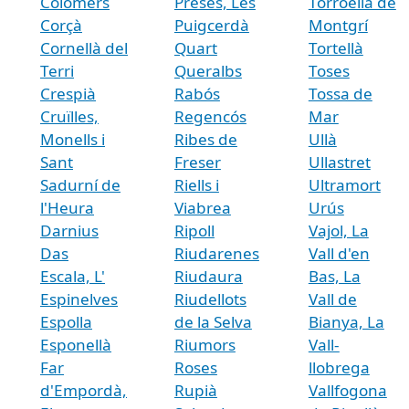
Colomers
Preses, Les
Torroella de
Corçà
Puigcerdà
Montgrí
Cornellà del
Quart
Tortellà
Terri
Queralbs
Toses
Crespià
Rabós
Tossa de
Cruïlles,
Regencós
Mar
Monells i
Ribes de
Ullà
Sant
Freser
Ullastret
Sadurní de
Riells i
Ultramort
l'Heura
Viabrea
Urús
Darnius
Ripoll
Vajol, La
Das
Riudarenes
Vall d'en
Escala, L'
Riudaura
Bas, La
Espinelves
Riudellots
Vall de
Espolla
de la Selva
Bianya, La
Esponellà
Riumors
Vall-
Far
Roses
llobrega
d'Empordà,
Rupià
Vallfogona