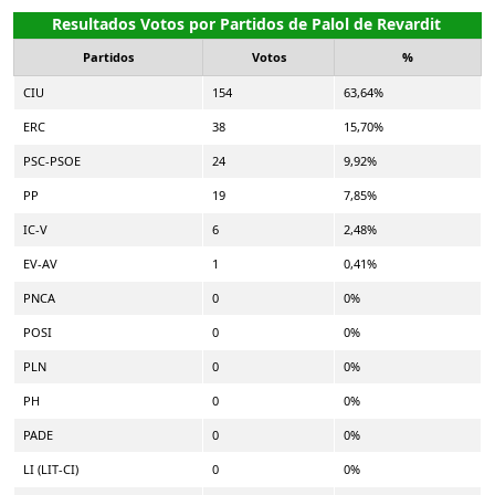
Resultados Votos por Partidos de Palol de Revardit
Partidos
Votos
%
CIU
154
63,64%
ERC
38
15,70%
PSC-PSOE
24
9,92%
PP
19
7,85%
IC-V
6
2,48%
EV-AV
1
0,41%
PNCA
0
0%
POSI
0
0%
PLN
0
0%
PH
0
0%
PADE
0
0%
LI (LIT-CI)
0
0%