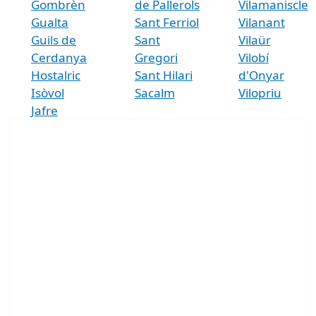
Gombrèn
de Pallerols
Vilamaniscle
Gualta
Sant Ferriol
Vilanant
Guils de
Sant
Vilaür
Cerdanya
Gregori
Vilobí
Hostalric
Sant Hilari
d'Onyar
Isòvol
Sacalm
Vilopriu
Jafre