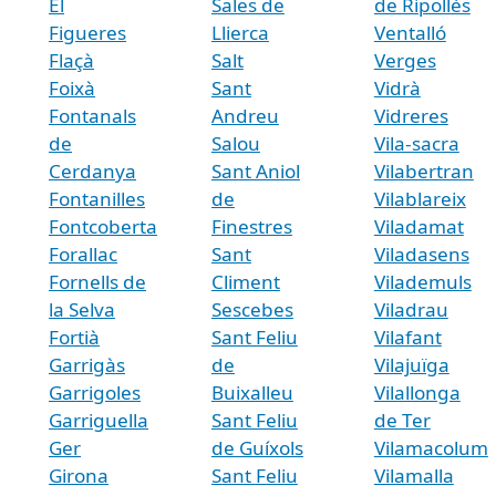
El
Sales de
de Ripollès
Figueres
Llierca
Ventalló
Flaçà
Salt
Verges
Foixà
Sant
Vidrà
Fontanals
Andreu
Vidreres
de
Salou
Vila-sacra
Cerdanya
Sant Aniol
Vilabertran
Fontanilles
de
Vilablareix
Fontcoberta
Finestres
Viladamat
Forallac
Sant
Viladasens
Fornells de
Climent
Vilademuls
la Selva
Sescebes
Viladrau
Fortià
Sant Feliu
Vilafant
Garrigàs
de
Vilajuïga
Garrigoles
Buixalleu
Vilallonga
Garriguella
Sant Feliu
de Ter
Ger
de Guíxols
Vilamacolum
Girona
Sant Feliu
Vilamalla