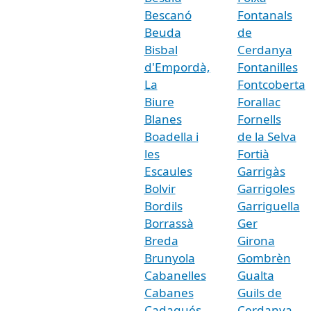
Bescanó
Fontanals
Beuda
de
Bisbal
Cerdanya
d'Empordà,
Fontanilles
La
Fontcoberta
Biure
Forallac
Blanes
Fornells
Boadella i
de la Selva
les
Fortià
Escaules
Garrigàs
Bolvir
Garrigoles
Bordils
Garriguella
Borrassà
Ger
Breda
Girona
Brunyola
Gombrèn
Cabanelles
Gualta
Cabanes
Guils de
Cadaqués
Cerdanya