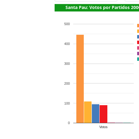
Santa Pau: Votos por Partidos 200
500
400
300
200
100
0
Votos