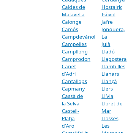
Caldes de
Hostalric
Malavella
Isòvol
Calonge
Jafre
Camós
Jonquera,
Campdevànol
La
Campelles
Juià
Campllong
Lladó
Camprodon
Llagostera
Canet
Llambilles
d'Adri
Llanars
Cantallops
Llançà
Capmany
Llers
Cassà de
Llívia
la Selva
Lloret de
Castell-
Mar
Platja
Llosses,
d'Aro
Les