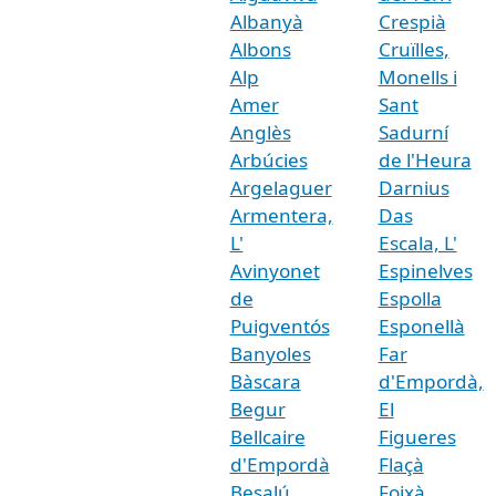
Albanyà
Crespià
Albons
Cruïlles,
Alp
Monells i
Amer
Sant
Anglès
Sadurní
Arbúcies
de l'Heura
Argelaguer
Darnius
Armentera,
Das
L'
Escala, L'
Avinyonet
Espinelves
de
Espolla
Puigventós
Esponellà
Banyoles
Far
Bàscara
d'Empordà,
Begur
El
Bellcaire
Figueres
d'Empordà
Flaçà
Besalú
Foixà