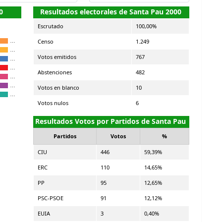
0
Resultados electorales de Santa Pau 2000
Escrutado
100,00%
Censo
1.249
…
…
Votos emitidos
767
…
…
Abstenciones
482
…
…
Votos en blanco
10
…
Votos nulos
6
Resultados Votos por Partidos de Santa Pau
Partidos
Votos
%
CIU
446
59,39%
ERC
110
14,65%
PP
95
12,65%
PSC-PSOE
91
12,12%
EUIA
3
0,40%