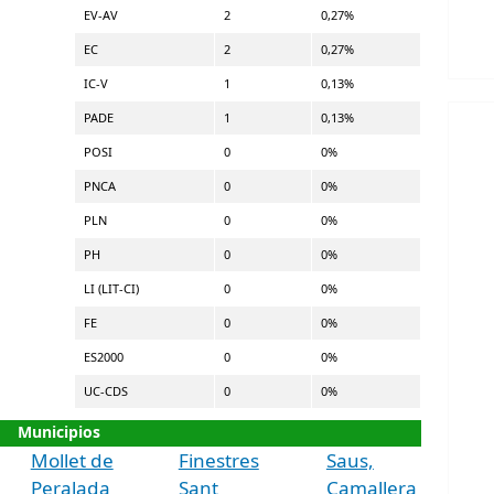
EV-AV
2
0,27%
EC
2
0,27%
IC-V
1
0,13%
PADE
1
0,13%
POSI
0
0%
PNCA
0
0%
PLN
0
0%
PH
0
0%
LI (LIT-CI)
0
0%
FE
0
0%
ES2000
0
0%
UC-CDS
0
0%
Municipios
Mollet de
Finestres
Saus,
Peralada
Sant
Camallera