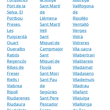
Port de la
Sant Martí
Vallfogona
Selva, El
de
de
Portbou
Llémena
Ripollès
Preses,
Sant Martí
Ventalló
Les
Vell
Verges
Puigcerdà
Sant
Vidrà
Quart
Miquel de
Vidreres
Queralbs
Campmajor
Vila-sacra
Rabós
Sant
Vilabertran
Regencós
Miquel de
Vilablareix
Ribes de
Fluvià
Viladamat
Freser
Sant Mori
Viladasens
Riells i
Sant Pau
Vilademuls
Viabrea
de
Viladrau
Ripoll
Segúries
Vilafant
Riudarenes
Sant Pere
Vilajuïga
Riudaura
Pescador
Vilallonga