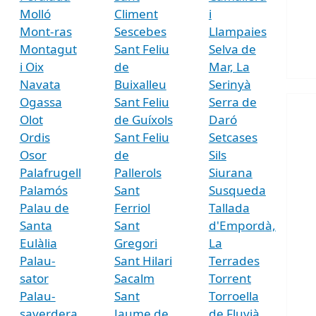
Molló
Climent
i
Mont-ras
Sescebes
Llampaies
Montagut
Sant Feliu
Selva de
i Oix
de
Mar, La
Navata
Buixalleu
Serinyà
Ogassa
Sant Feliu
Serra de
Olot
de Guíxols
Daró
Ordis
Sant Feliu
Setcases
Osor
de
Sils
Palafrugell
Pallerols
Siurana
Palamós
Sant
Susqueda
Palau de
Ferriol
Tallada
Santa
Sant
d'Empordà,
Eulàlia
Gregori
La
Palau-
Sant Hilari
Terrades
sator
Sacalm
Torrent
Palau-
Sant
Torroella
saverdera
Jaume de
de Fluvià