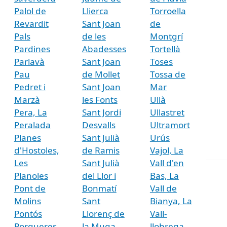
Palol de
Llierca
Torroella
Revardit
Sant Joan
de
Pals
de les
Montgrí
Pardines
Abadesses
Tortellà
Parlavà
Sant Joan
Toses
Pau
de Mollet
Tossa de
Pedret i
Sant Joan
Mar
Marzà
les Fonts
Ullà
Pera, La
Sant Jordi
Ullastret
Peralada
Desvalls
Ultramort
Planes
Sant Julià
Urús
d'Hostoles,
de Ramis
Vajol, La
Les
Sant Julià
Vall d'en
Planoles
del Llor i
Bas, La
Pont de
Bonmatí
Vall de
Molins
Sant
Bianya, La
Pontós
Llorenç de
Vall-
Porqueres
la Muga
llobrega