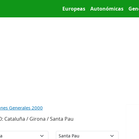
Pasar al contenido principal
Main menu
Europeas
Autonómicas
Gen
ones Generales 2000
: Cataluña / Girona / Santa Pau