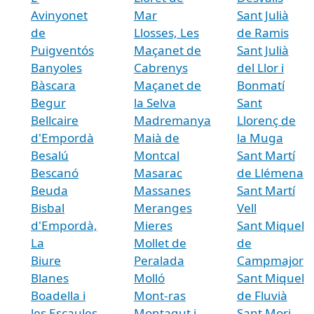
Avinyonet
Mar
Sant Julià
de
Llosses, Les
de Ramis
Puigventós
Maçanet de
Sant Julià
Banyoles
Cabrenys
del Llor i
Bàscara
Maçanet de
Bonmatí
Begur
la Selva
Sant
Bellcaire
Madremanya
Llorenç de
d'Empordà
Maià de
la Muga
Besalú
Montcal
Sant Martí
Bescanó
Masarac
de Llémena
Beuda
Massanes
Sant Martí
Bisbal
Meranges
Vell
d'Empordà,
Mieres
Sant Miquel
La
Mollet de
de
Biure
Peralada
Campmajor
Blanes
Molló
Sant Miquel
Boadella i
Mont-ras
de Fluvià
les Escaules
Montagut i
Sant Mori