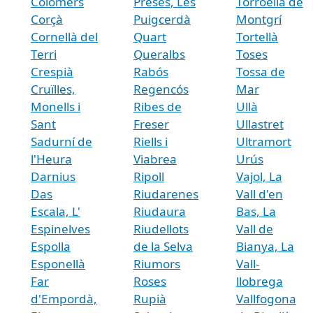
Colomers
Preses, Les
Torroella de
Corçà
Puigcerdà
Montgrí
Cornellà del
Quart
Tortellà
Terri
Queralbs
Toses
Crespià
Rabós
Tossa de
Cruïlles,
Regencós
Mar
Monells i
Ribes de
Ullà
Sant
Freser
Ullastret
Sadurní de
Riells i
Ultramort
l'Heura
Viabrea
Urús
Darnius
Ripoll
Vajol, La
Das
Riudarenes
Vall d'en
Escala, L'
Riudaura
Bas, La
Espinelves
Riudellots
Vall de
Espolla
de la Selva
Bianya, La
Esponellà
Riumors
Vall-
Far
Roses
llobrega
d'Empordà,
Rupià
Vallfogona