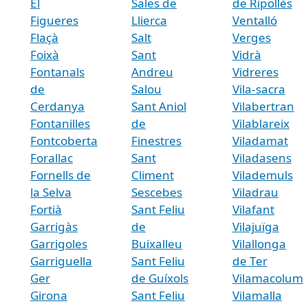
El
Sales de
de Ripollès
Figueres
Llierca
Ventalló
Flaçà
Salt
Verges
Foixà
Sant
Vidrà
Fontanals
Andreu
Vidreres
de
Salou
Vila-sacra
Cerdanya
Sant Aniol
Vilabertran
Fontanilles
de
Vilablareix
Fontcoberta
Finestres
Viladamat
Forallac
Sant
Viladasens
Fornells de
Climent
Vilademuls
la Selva
Sescebes
Viladrau
Fortià
Sant Feliu
Vilafant
Garrigàs
de
Vilajuïga
Garrigoles
Buixalleu
Vilallonga
Garriguella
Sant Feliu
de Ter
Ger
de Guíxols
Vilamacolum
Girona
Sant Feliu
Vilamalla