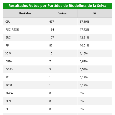
Resultados Votos por Partidos de Riudellots de la Selva
Partidos
Votos
%
CIU
497
57,19%
PSC-PSOE
154
17,72%
ERC
107
12,31%
PP
87
10,01%
IC-V
10
1,15%
EUIA
7
0,81%
EV-AV
5
0,58%
FE
1
0,12%
POSI
1
0,12%
PNCA
0
0%
PLN
0
0%
PH
0
0%