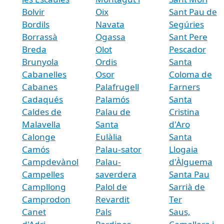
Bolvir
Oix
Sant Pau de
Bordils
Navata
Segúries
Borrassà
Ogassa
Sant Pere
Breda
Olot
Pescador
Brunyola
Ordis
Santa
Cabanelles
Osor
Coloma de
Cabanes
Palafrugell
Farners
Cadaqués
Palamós
Santa
Caldes de
Palau de
Cristina
Malavella
Santa
d'Aro
Calonge
Eulàlia
Santa
Camós
Palau-sator
Llogaia
Campdevànol
Palau-
d'Àlguema
Campelles
saverdera
Santa Pau
Campllong
Palol de
Sarrià de
Camprodon
Revardit
Ter
Canet
Pals
Saus,