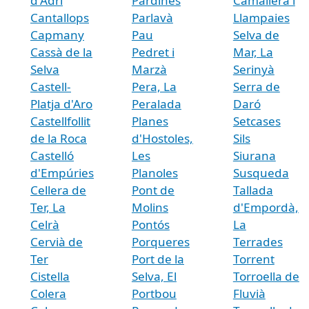
d'Adri
Pardines
Camallera i
Cantallops
Parlavà
Llampaies
Capmany
Pau
Selva de
Cassà de la
Pedret i
Mar, La
Selva
Marzà
Serinyà
Castell-
Pera, La
Serra de
Platja d'Aro
Peralada
Daró
Castellfollit
Planes
Setcases
de la Roca
d'Hostoles,
Sils
Castelló
Les
Siurana
d'Empúries
Planoles
Susqueda
Cellera de
Pont de
Tallada
Ter, La
Molins
d'Empordà,
Celrà
Pontós
La
Cervià de
Porqueres
Terrades
Ter
Port de la
Torrent
Cistella
Selva, El
Torroella de
Colera
Portbou
Fluvià