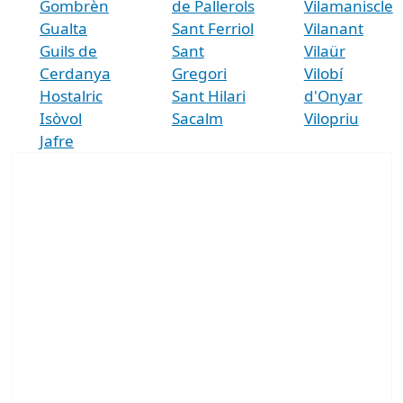
Gombrèn
de Pallerols
Vilamaniscle
Gualta
Sant Ferriol
Vilanant
Guils de
Sant
Vilaür
Cerdanya
Gregori
Vilobí
Hostalric
Sant Hilari
d'Onyar
Isòvol
Sacalm
Vilopriu
Jafre