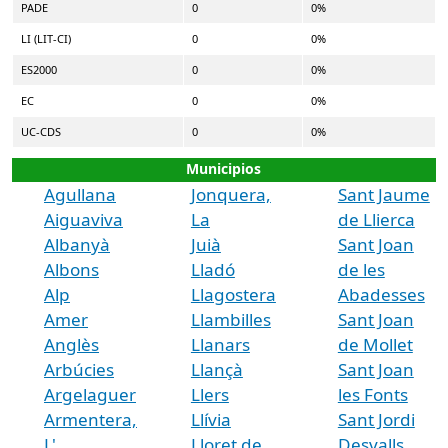
PADE
0
0%
LI (LIT-CI)
0
0%
ES2000
0
0%
EC
0
0%
UC-CDS
0
0%
Municipios
Agullana
Jonquera,
Sant Jaume
Aiguaviva
La
de Llierca
Albanyà
Juià
Sant Joan
Albons
Lladó
de les
Alp
Llagostera
Abadesses
Amer
Llambilles
Sant Joan
Anglès
Llanars
de Mollet
Arbúcies
Llançà
Sant Joan
Argelaguer
Llers
les Fonts
Armentera,
Llívia
Sant Jordi
L'
Lloret de
Desvalls