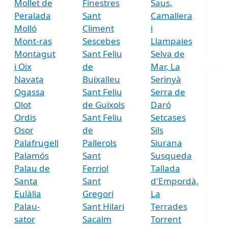
Mollet de
Finestres
Saus,
Peralada
Sant
Camallera
Molló
Climent
i
Mont-ras
Sescebes
Llampaies
Montagut
Sant Feliu
Selva de
i Oix
de
Mar, La
Navata
Buixalleu
Serinyà
Ogassa
Sant Feliu
Serra de
Olot
de Guíxols
Daró
Ordis
Sant Feliu
Setcases
Osor
de
Sils
Palafrugell
Pallerols
Siurana
Palamós
Sant
Susqueda
Palau de
Ferriol
Tallada
Santa
Sant
d'Empordà,
Eulàlia
Gregori
La
Palau-
Sant Hilari
Terrades
sator
Sacalm
Torrent