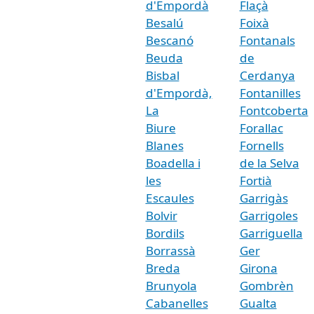
d'Empordà
Flaçà
Besalú
Foixà
Bescanó
Fontanals
Beuda
de
Bisbal
Cerdanya
d'Empordà,
Fontanilles
La
Fontcoberta
Biure
Forallac
Blanes
Fornells
Boadella i
de la Selva
les
Fortià
Escaules
Garrigàs
Bolvir
Garrigoles
Bordils
Garriguella
Borrassà
Ger
Breda
Girona
Brunyola
Gombrèn
Cabanelles
Gualta