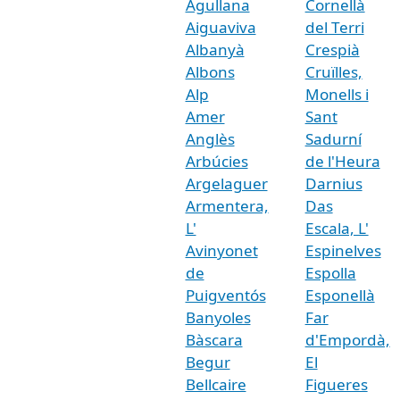
Agullana
Cornellà
Aiguaviva
del Terri
Albanyà
Crespià
Albons
Cruïlles,
Alp
Monells i
Amer
Sant
Anglès
Sadurní
Arbúcies
de l'Heura
Argelaguer
Darnius
Armentera,
Das
L'
Escala, L'
Avinyonet
Espinelves
de
Espolla
Puigventós
Esponellà
Banyoles
Far
Bàscara
d'Empordà,
Begur
El
Bellcaire
Figueres