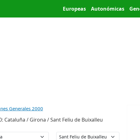
Pasar al contenido principal
Main menu
Europeas
Autonómicas
Gen
ones Generales 2000
 Cataluña / Girona / Sant Feliu de Buixalleu