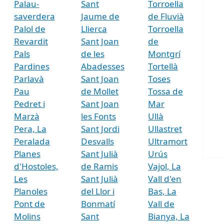
Palau-
Sant
Torroella
saverdera
Jaume de
de Fluvià
Palol de
Llierca
Torroella
Revardit
Sant Joan
de
Pals
de les
Montgrí
Pardines
Abadesses
Tortellà
Parlavà
Sant Joan
Toses
Pau
de Mollet
Tossa de
Pedret i
Sant Joan
Mar
Marzà
les Fonts
Ullà
Pera, La
Sant Jordi
Ullastret
Peralada
Desvalls
Ultramort
Planes
Sant Julià
Urús
d'Hostoles,
de Ramis
Vajol, La
Les
Sant Julià
Vall d'en
Planoles
del Llor i
Bas, La
Pont de
Bonmatí
Vall de
Molins
Sant
Bianya, La