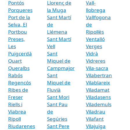
Pontós
Llorenç de
Vall-
Porqueres
la Muga
llobrega
Port de la
Sant Martí
Vallfogona
Selva, El
de
de
Portbou
Llémena
Ripollès
Preses,
Sant Martí
Ventalló
Les
Vell
Verges
Puigcerdà
Sant
Vidrà
Quart
Miquel de
Vidreres
Queralbs
Campmajor
Vila-sacra
Rabós
Sant
Vilabertran
Regencós
Miquel de
Vilablareix
Ribes de
Fluvià
Viladamat
Freser
Sant Mori
Viladasens
Riells i
Sant Pau
Vilademuls
Viabrea
de
Viladrau
Ripoll
Segúries
Vilafant
Riudarenes
Sant Pere
Vilajuïga