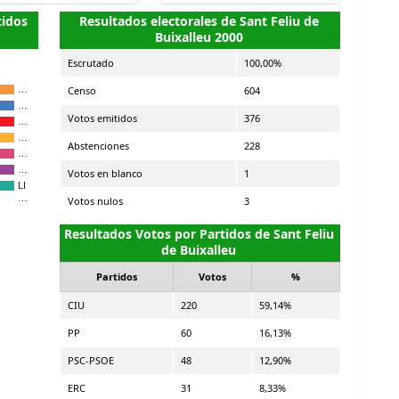
tidos
Resultados electorales de Sant Feliu de
Buixalleu 2000
Escrutado
100,00%
Censo
604
…
…
Votos emitidos
376
…
…
Abstenciones
228
…
…
Votos en blanco
1
LI
…
Votos nulos
3
Resultados Votos por Partidos de Sant Feliu
de Buixalleu
Partidos
Votos
%
CIU
220
59,14%
PP
60
16,13%
PSC-PSOE
48
12,90%
ERC
31
8,33%