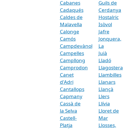
Cabanes
Guils de
Cadaqués
Cerdanya
Caldes de
Hostalric
Malavella
Isòvol
Calonge
Jafre
Camós
Jonquera,
Campdevànol
La
Campelles
Juià
Campllong
Lladó
Camprodon
Llagostera
Canet
Llambilles
d'Adri
Llanars
Cantallops
Llançà
Capmany
Llers
Cassà de
Llívia
la Selva
Lloret de
Castell-
Mar
Platja
Llosses,