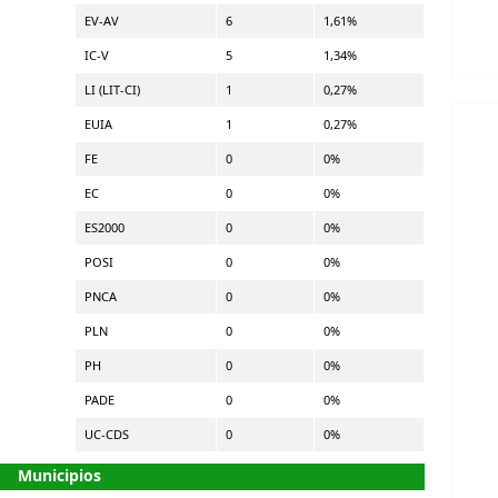
EV-AV
6
1,61%
IC-V
5
1,34%
LI (LIT-CI)
1
0,27%
EUIA
1
0,27%
FE
0
0%
EC
0
0%
ES2000
0
0%
POSI
0
0%
PNCA
0
0%
PLN
0
0%
PH
0
0%
PADE
0
0%
UC-CDS
0
0%
Municipios