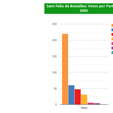
Sant Feliu de Buixalleu: Votos por Par
2000
250
200
150
100
50
0
Votos