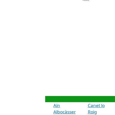
Aín
Canet lo
Albocàsser
Roig