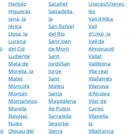
Herbés
Sacañet
Useras/Useres,
Higueras
Salzadella,
les
Jana, la
la
Vall d'Alba
Jérica
San Rafael
Vall
Llosa, la
del Río
d'Uixó, la
Lucena
Sant Joan
Vall de
ó
del Cid
de Moró
Almonacid
Ludiente
Sant
Vallat
Mata de
Jordi/San
Vallibona
Morella, la
Jorge
Vila-real
Matet
Sant
Vilafamés
Moncofa
Mateu
Vilanova
Montán
Santa
d'Alcolea
Montanejos
Magdalena
Vilar de
Morella
de Pulpis
Canes
Navajas
Sarratella
Vilavella,
Nules
Segorbe
la
es
Olocau del
Sierra
Villafranca