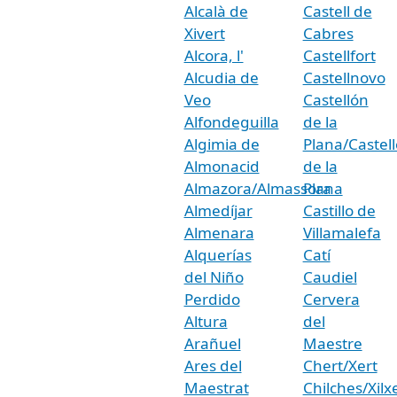
Alcalà de
Castell de
Xivert
Cabres
Alcora, l'
Castellfort
Alcudia de
Castellnovo
Veo
Castellón
Alfondeguilla
de la
Algimia de
Plana/Castell
Almonacid
de la
Almazora/Almassora
Plana
Almedíjar
Castillo de
Almenara
Villamalefa
Alquerías
Catí
del Niño
Caudiel
Perdido
Cervera
Altura
del
Arañuel
Maestre
Ares del
Chert/Xert
Maestrat
Chilches/Xilx