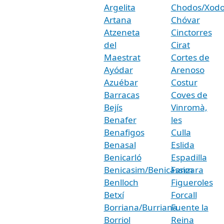
Argelita
Chodos/Xodo
Artana
Chóvar
Atzeneta
Cinctorres
del
Cirat
Maestrat
Cortes de
Ayódar
Arenoso
Azuébar
Costur
Barracas
Coves de
Bejís
Vinromà,
Benafer
les
Benafigos
Culla
Benasal
Eslida
Benicarló
Espadilla
Benicasim/Benicàssim
Fanzara
Benlloch
Figueroles
Betxí
Forcall
Borriana/Burriana
Fuente la
Borriol
Reina