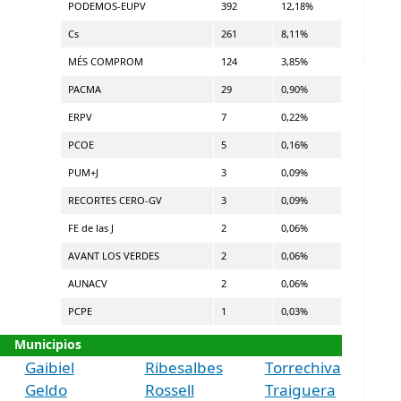
PODEMOS-EUPV
392
12,18%
Cs
261
8,11%
MÉS COMPROM
124
3,85%
PACMA
29
0,90%
ERPV
7
0,22%
PCOE
5
0,16%
PUM+J
3
0,09%
RECORTES CERO-GV
3
0,09%
FE de las J
2
0,06%
AVANT LOS VERDES
2
0,06%
AUNACV
2
0,06%
PCPE
1
0,03%
Municipios
Gaibiel
Ribesalbes
Torrechiva
Geldo
Rossell
Traiguera