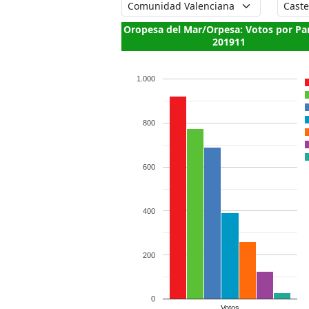
Oropesa del Mar/Orpesa: Votos por Pa
201911
1.000
800
600
400
200
0
Votos