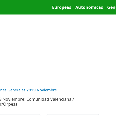
Pasar al contenido principal
Main menu
Europeas
Autonómicas
Gen
ones Generales 2019 Noviembre
9 Noviembre: Comunidad Valenciana /
ar/Orpesa