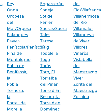
s
Rey
Engarcerán
del
Onda
Soneja
Cid/Vilafranca
Oropesa
Sot de
Villahermosa
del
Ferrer
del Río
Mar/Orpesa
Sueras/Suera
Villamalur
Palanques
Tales
Villanueva
Pavías
Teresa
de Viver
Peníscola/Peñíscola
Tírig
Villores
Pina de
Todolella
Vinaròs
Montalgrao
Toga
Vistabella
Pobla de
Torás
del
Benifassà,
Toro, El
Maestrazgo
la
Torralba
Viver
Pobla
del Pinar
Zorita del
Tornesa,
Torre d'En
Maestrazgo
la
Besora, la
Zucaina
Portell de
Torre d'en
Morella
Doménec,