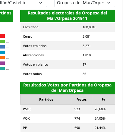
rtidos
Resultados electorales de Oropesa del
Mar/Orpesa 201911
Escrutado
100,00%
Censo
5.081
…
…
Votos emitidos
3.271
…
…
Abstenciones
1.810
…
…
Votos en blanco
17
…
Votos nulos
36
Resultados Votos por Partidos de Oropesa
del Mar/Orpesa
Partidos
Votos
%
PSOE
923
28,68%
VOX
774
24,05%
PP
690
21,44%