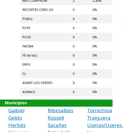
MÉS COMPROM
2
2,30%
RECORTES CERO-GV
0
0%
PUM+J
0
0%
PCPE
0
0%
PCOE
0
0%
PACMA
0
0%
FE de las J
0
0%
ERPV
0
0%
Cs
0
0%
AVANT LOS VERDES
0
0%
AUNACV
0
0%
Municipios
Gaibiel
Ribesalbes
Torrechiva
Geldo
Rossell
Traiguera
Herbés
Sacañet
Useras/Useres,