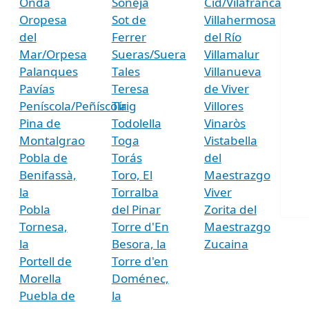
Onda
Soneja
Cid/Vilafranca
Oropesa
Sot de
Villahermosa
del
Ferrer
del Río
Mar/Orpesa
Sueras/Suera
Villamalur
Palanques
Tales
Villanueva
Pavías
Teresa
de Viver
Peníscola/Peñíscola
Tírig
Villores
Pina de
Todolella
Vinaròs
Montalgrao
Toga
Vistabella
Pobla de
Torás
del
Benifassà,
Toro, El
Maestrazgo
la
Torralba
Viver
Pobla
del Pinar
Zorita del
Tornesa,
Torre d'En
Maestrazgo
la
Besora, la
Zucaina
Portell de
Torre d'en
Morella
Doménec,
Puebla de
la