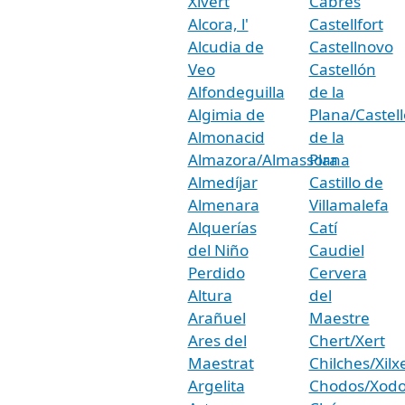
Xivert
Cabres
Alcora, l'
Castellfort
Alcudia de
Castellnovo
Veo
Castellón
Alfondeguilla
de la
Algimia de
Plana/Castell
Almonacid
de la
Almazora/Almassora
Plana
Almedíjar
Castillo de
Almenara
Villamalefa
Alquerías
Catí
del Niño
Caudiel
Perdido
Cervera
Altura
del
Arañuel
Maestre
Ares del
Chert/Xert
Maestrat
Chilches/Xilx
Argelita
Chodos/Xodo