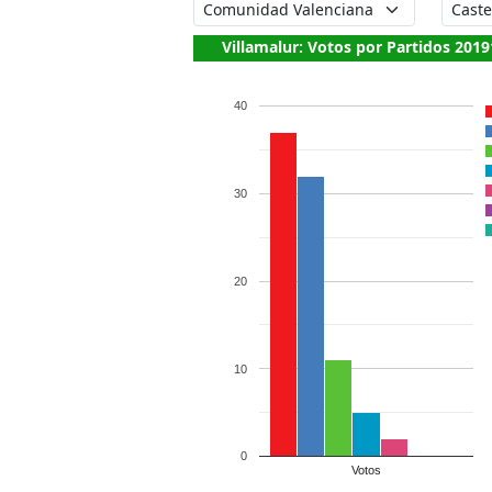
Villamalur: Votos por Partidos 2019
40
30
20
10
0
Votos