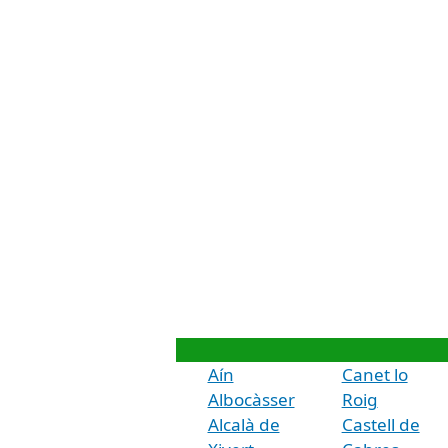
Aín
Canet lo
Albocàsser
Roig
Alcalà de
Castell de