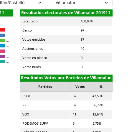
11
Resultados electorales de Villamalur 201911
Escrutado
100,00%
Censo
97
…
…
Votos emitidos
87
…
…
Abstenciones
10
…
…
Votos en blanco
0
…
Votos nulos
0
Resultados Votos por Partidos de Villamalur
Partidos
Votos
%
PSOE
37
42,53%
PP
32
36,78%
VOX
11
12,64%
PODEMOS-EUPV
5
5,75%