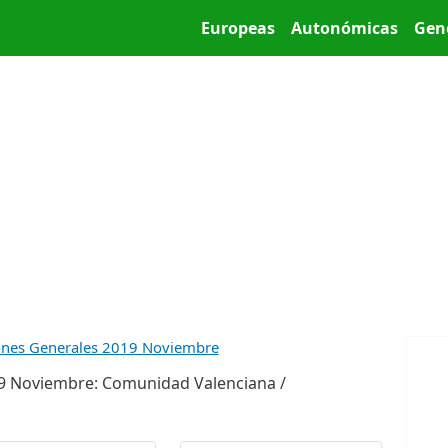
Pasar al contenido principal
Main menu
Europeas
Autonómicas
Gen
ones Generales 2019 Noviembre
9 Noviembre: Comunidad Valenciana /