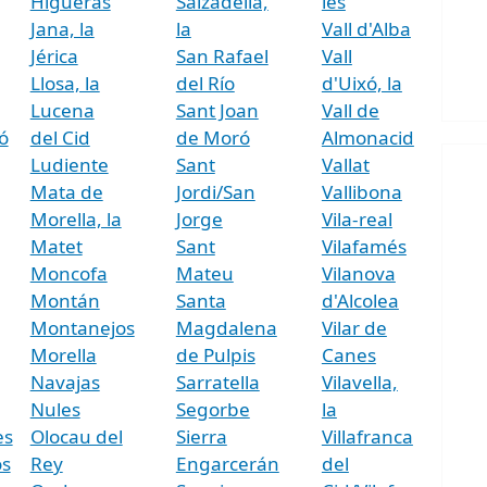
Higueras
Salzadella,
les
Jana, la
la
Vall d'Alba
Jérica
San Rafael
Vall
Llosa, la
del Río
d'Uixó, la
Lucena
Sant Joan
Vall de
ó
del Cid
de Moró
Almonacid
Ludiente
Sant
Vallat
Mata de
Jordi/San
Vallibona
Morella, la
Jorge
Vila-real
Matet
Sant
Vilafamés
Moncofa
Mateu
Vilanova
Montán
Santa
d'Alcolea
Montanejos
Magdalena
Vilar de
Morella
de Pulpis
Canes
Navajas
Sarratella
Vilavella,
Nules
Segorbe
la
es
Olocau del
Sierra
Villafranca
s
Rey
Engarcerán
del