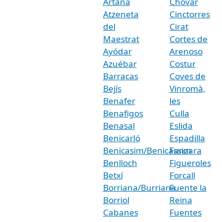
Artana
Chóvar
Atzeneta
Cinctorres
del
Cirat
Maestrat
Cortes de
Ayódar
Arenoso
Azuébar
Costur
Barracas
Coves de
Bejís
Vinromà,
Benafer
les
Benafigos
Culla
Benasal
Eslida
Benicarló
Espadilla
Benicasim/Benicàssim
Fanzara
Benlloch
Figueroles
Betxí
Forcall
Borriana/Burriana
Fuente la
Borriol
Reina
Cabanes
Fuentes