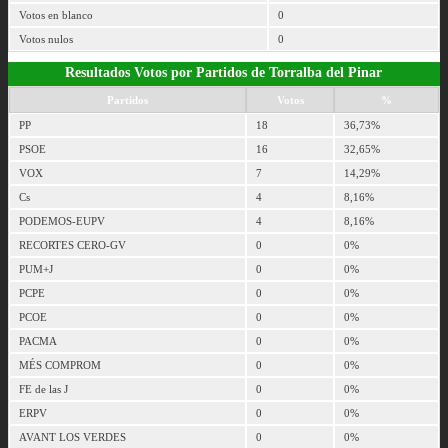
Votos en blanco
0
Votos nulos
0
Resultados Votos por Partidos de Torralba del Pinar
Partidos
Votos
%
PP
18
36,73%
PSOE
16
32,65%
VOX
7
14,29%
Cs
4
8,16%
PODEMOS-EUPV
4
8,16%
RECORTES CERO-GV
0
0%
PUM+J
0
0%
PCPE
0
0%
PCOE
0
0%
PACMA
0
0%
MÉS COMPROM
0
0%
FE de las J
0
0%
ERPV
0
0%
AVANT LOS VERDES
0
0%