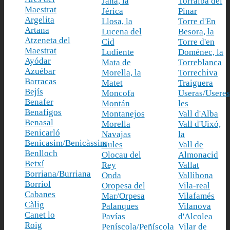
Jana, la
Torralba del
Maestrat
Jérica
Pinar
Argelita
Llosa, la
Torre d'En
Artana
Lucena del
Besora, la
Atzeneta del
Cid
Torre d'en
Maestrat
Ludiente
Doménec, la
Ayódar
Mata de
Torreblanca
Azuébar
Morella, la
Torrechiva
Barracas
Matet
Traiguera
Bejís
Moncofa
Useras/Useres
Benafer
Montán
les
Benafigos
Montanejos
Vall d'Alba
Benasal
Morella
Vall d'Uixó,
Benicarló
Navajas
la
Benicasim/Benicàssim
Nules
Vall de
Benlloch
Olocau del
Almonacid
Betxí
Rey
Vallat
Borriana/Burriana
Onda
Vallibona
Borriol
Oropesa del
Vila-real
Cabanes
Mar/Orpesa
Vilafamés
Càlig
Palanques
Vilanova
Canet lo
Pavías
d'Alcolea
Roig
Peníscola/Peñíscola
Vilar de