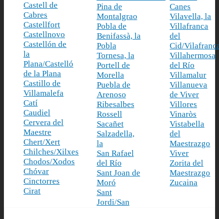
Castell de
Pina de
Canes
Cabres
Montalgrao
Vilavella, la
Castellfort
Pobla de
Villafranca
Castellnovo
Benifassà, la
del
Castellón de
Pobla
Cid/Vilafranc
la
Tornesa, la
Villahermosa
Plana/Castelló
Portell de
del Río
de la Plana
Morella
Villamalur
Castillo de
Puebla de
Villanueva
Villamalefa
Arenoso
de Viver
Catí
Ribesalbes
Villores
Caudiel
Rossell
Vinaròs
Cervera del
Sacañet
Vistabella
Maestre
Salzadella,
del
Chert/Xert
la
Maestrazgo
Chilches/Xilxes
San Rafael
Viver
Chodos/Xodos
del Río
Zorita del
Chóvar
Sant Joan de
Maestrazgo
Cinctorres
Moró
Zucaina
Cirat
Sant
Jordi/San