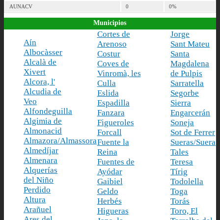
AUNACV
0
0%
Municipios
Cortes de
Jorge
Aín
Arenoso
Sant Mateu
Albocàsser
Costur
Santa
Alcalà de
Coves de
Magdalena
Xivert
Vinromà, les
de Pulpis
Alcora, l'
Culla
Sarratella
Alcudia de
Eslida
Segorbe
Veo
Espadilla
Sierra
Alfondeguilla
Fanzara
Engarcerán
Algimia de
Figueroles
Soneja
Almonacid
Forcall
Sot de Ferrer
Almazora/Almassora
Fuente la
Sueras/Suera
Almedíjar
Reina
Tales
Almenara
Fuentes de
Teresa
Alquerías
Ayódar
Tírig
del Niño
Gaibiel
Todolella
Perdido
Geldo
Toga
Altura
Herbés
Torás
Arañuel
Higueras
Toro, El
Ares del