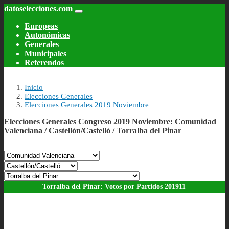
datoselecciones.com
Pasar
al
Europeas
Autonómicas
Main
contenido
Generales
principal
menu
Municipales
Referendos
Inicio
Elecciones Generales
Elecciones Generales 2019 Noviembre
Elecciones Generales Congreso 2019 Noviembre: Comunidad
Valenciana / Castellón/Castelló / Torralba del Pinar
Torralba del Pinar: Votos por Partidos 201911